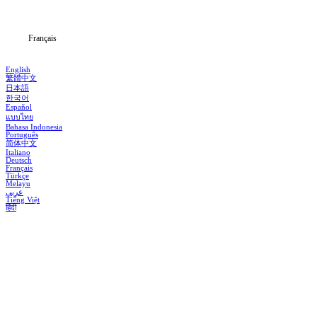
Blog
Français
English
繁體中文
日本語
한국어
Español
แบบไทย
Bahasa Indonesia
Português
简体中文
Italiano
Deutsch
Français
Türkçe
Melayu
عربي
Tiếng Việt
हिंदी