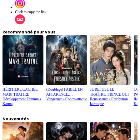
Click to copy the link
Recommandé pour vous
HÉRITIÈRE CACHÉE,
(Doublage) FAIBLE EN
JE REFUSE LE
COP
MARI TRAÎTRE
APPARENCE,
TRAÎTRE, PRINCE OUI
PAY
Développement Féminin
⦁
Vengeance
⦁
Contre-attaque
Renaissance
⦁
Rétribution
Rom
PUISSANCE ABSOLUE
Karma
karmique
Kar
Nouveautés