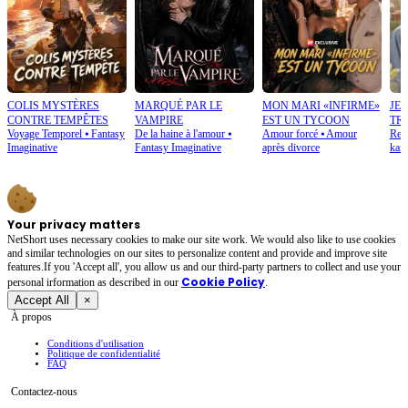
COLIS MYSTÈRES
MARQUÉ PAR LE
MON MARI «INFIRME»
JE 
CONTRE TEMPÊTES
VAMPIRE
EST UN TYCOON
TRA
Voyage Temporel
⦁
Fantasy
De la haine à l'amour
⦁
Amour forcé
⦁
Amour
Ren
Imaginative
Fantasy Imaginative
après divorce
kar
Your privacy matters
NetShort uses necessary cookies to make our site work. We would also like to use cookies
and similar technologies on our sites to personalize content and provide and improve site
features.If you 'Accept all', you allow us and our third-party partners to collect and use your
Cookie Policy
personal irformation as described in our
.
Accept All
×
À propos
Conditions d'utilisation
Politique de confidentialité
FAQ
Contactez-nous