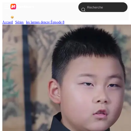
Accueil
Séries
les larmes dencre Épisode 8