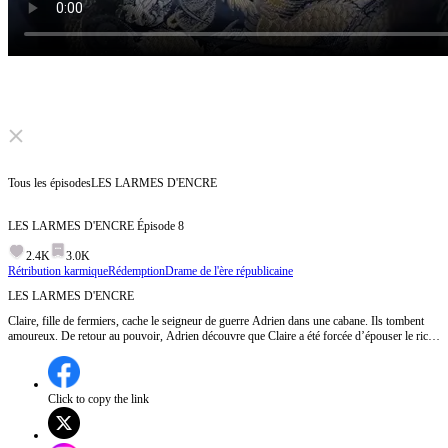
Click to unmute
Tous les épisodes
LES LARMES D'ENCRE
LES LARMES D'ENCRE
Épisode
8
2.4K
3.0K
Rétribution karmique
Rédemption
Drame de l'ère républicaine
LES LARMES D'ENCRE
Claire, fille de fermiers, cache le seigneur de guerre Adrien dans une cabane. Ils tombent
amoureux. De retour au pouvoir, Adrien découvre que Claire a été forcée d’épouser le riche
Gaston. Huit ans plus tard, le tableau de leur fils Léo, volé par le fils de Gaston, révèle la
vérité grâce à son style identique à celui de Claire...
Click to copy the link