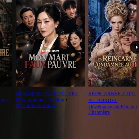
MON MARI FAUX PAUVRE
RÉINCARNÉE, CON
prise
Développement Féminin
⦁
AU BORDEL
Rétribution karmique
Développement Féminin
Champêtre