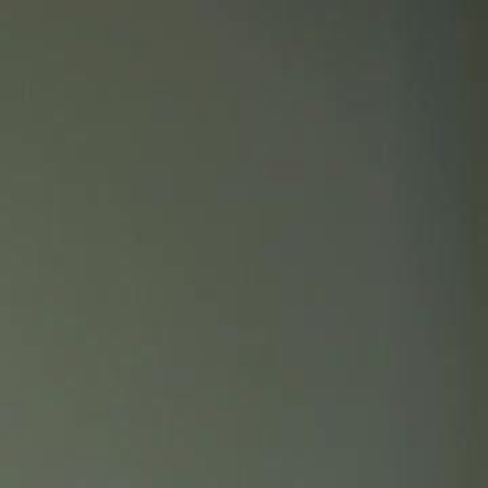
nnectez-vous pour commencer votre expérience
rsonnalisée
 connecter