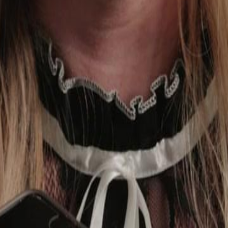
 mari, découvre qu'il a simulé son
lle revient au jour de sa "mort",