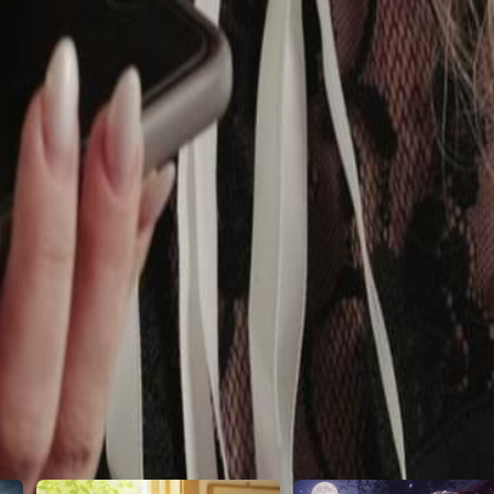
30
46
47
48
49
50
51
52
53
54
55
56
57
58
59
60