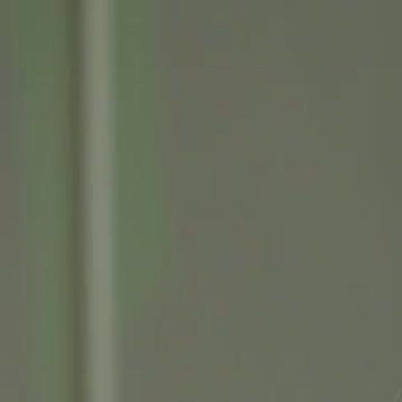
Accueil
Sé
Français
English
繁體中文
日本語
한국어
Español
แบบไท
Italiano
Deutsch
Français
Türkçe
Melayu
عربي
Tiến
Accueil
Séries
les cendres de lamour Épisode 14