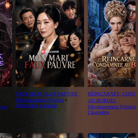
MON MARI FAUX PAUVRE
RÉINCARNÉE, CON
Développement Féminin
⦁
AU BORDEL
Rétribution karmique
oup
Développement Féminin
Champêtre