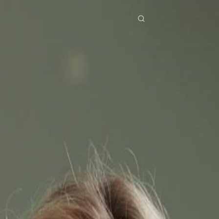
ries
Télécharger
Blog
Co
ย
Bahasa Indonesia
Português
简体中文
pe
g Việt
हिंदी
Se