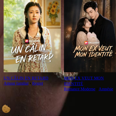
UN CÂLIN EN RETARD
MON EX VEUT MON
Amour familial
⦁
Regret
IDENTITÉ
Romance Moderne
⦁
Amnésie