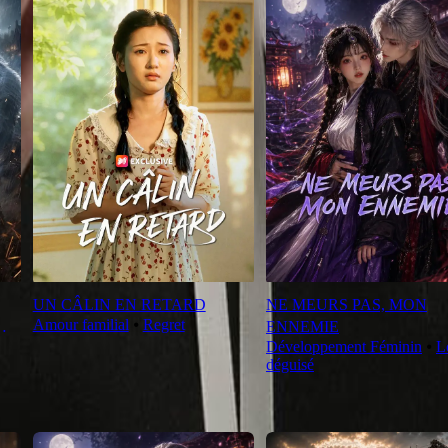
UN CÂLIN EN RETARD
NE MEURS PAS, MON
Amour familial
⦁
Regret
ENNEMIE
Développement Féminin
⦁
L
déguisé