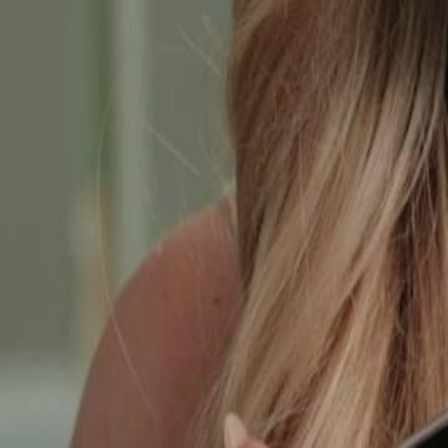
Débloquer cet épisode
LES CENDRES DE L'AMOUR
Épisode
14
2.6K
3.2K
Développement Féminin
Satisfaisant
Vengeance
LES CENDRES DE L'AMOUR
Il y a trois ans, Anna, criblée de dettes après la mort supposée de son
décès pour la tromper. Après un accident mortel causé par ce dernier, e