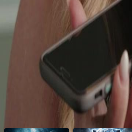
bien décidée à se venger.
Click to copy the link
Click to copy the link
1 - 30
31 -60
Tous les épisodes
1
2
3
4
5
6
7
8
9
10
11
12
13
15
16
17
18
19
20
21
22
23
24
25
26
27
28
29
31
32
33
34
35
36
37
38
39
40
41
42
43
44
45
Recommandé pour vous