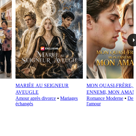
MARIÉE AU SEIGNEUR
MON QUASI-FRÈRE,
AVEUGLE
ENNEMI, MON AMAN
Amour après divorce
⦁
Mariages
Romance Moderne
⦁
De l
échangés
l'amour