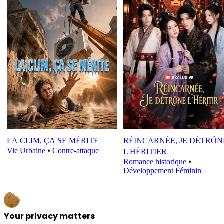
LA CLIM, ÇA SE MÉRITE
RÉINCARNÉE, JE DÉTRÔN
Vie Urbaine
⦁
Contre-attaque
L'HÉRITIER
Romance historique
⦁
Développement Féminin
Your privacy matters