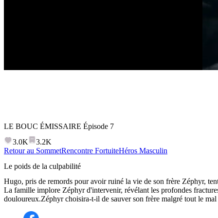
LE BOUC ÉMISSAIRE
Épisode
7
3.0K
3.2K
Retour au Sommet
Rencontre Fortuite
Héros Masculin
Le poids de la culpabilité
Hugo, pris de remords pour avoir ruiné la vie de son frère Zéphyr, tente
La famille implore Zéphyr d'intervenir, révélant les profondes fractures 
douloureux.Zéphyr choisira-t-il de sauver son frère malgré tout le mal qu