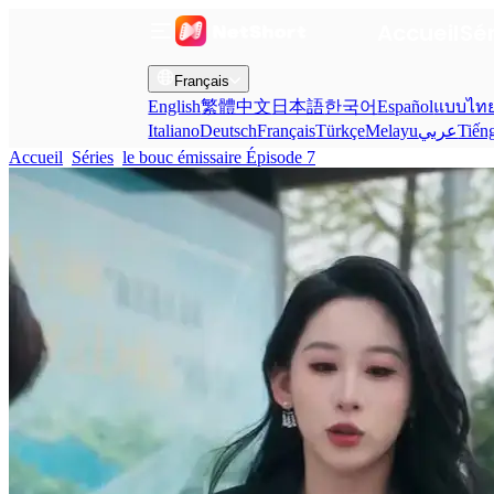
Accueil
Sé
Français
English
繁體中文
日本語
한국어
Español
แบบไท
Italiano
Deutsch
Français
Türkçe
Melayu
عربي
Tiến
Accueil
Séries
le bouc émissaire Épisode 7