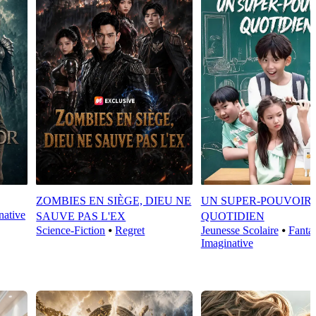
ZOMBIES EN SIÈGE, DIEU NE
UN SUPER-POUVOIR
native
SAUVE PAS L'EX
QUOTIDIEN
Science-Fiction
⦁
Regret
Jeunesse Scolaire
⦁
Fanta
Imaginative