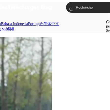
ries
Télécharger
Blog
Co
ย
Bahasa Indonesia
Português
简体中文
pe
g Việt
हिंदी
Se