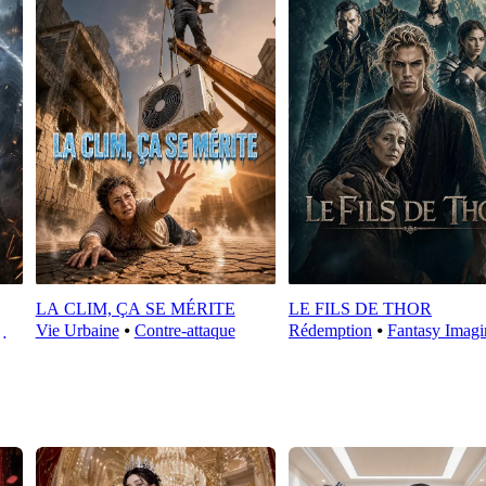
LA CLIM, ÇA SE MÉRITE
LE FILS DE THOR
Vie Urbaine
⦁
Contre-attaque
Rédemption
⦁
Fantasy Imagi