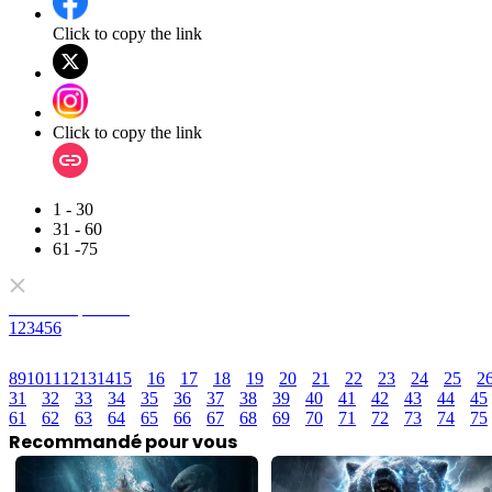
Click to copy the link
Click to copy the link
1 - 30
31 - 60
61 -75
Tous les épisodes
1
2
3
4
5
6
8
9
10
11
12
13
14
15
16
17
18
19
20
21
22
23
24
25
2
31
32
33
34
35
36
37
38
39
40
41
42
43
44
45
61
62
63
64
65
66
67
68
69
70
71
72
73
74
75
Recommandé pour vous