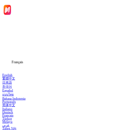
Accueil
Séries
Télécharger
Blog
Français
English
繁體中文
日本語
한국어
Español
แบบไทย
Bahasa Indonesia
Português
简体中文
Italiano
Deutsch
Français
Türkçe
Melayu
عربي
Tiếng Việt