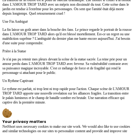
dans L'AMOUR TROP TARD avec un mépris non dissimulé du tout. Cette scène dans le
jardin est tendue à l'extrême pour les personnages. On sent que l'amitié était déjà morte
depuis longtemps. Quel retournement cruel !
Une Fin Ambiguë
La fin laisse un goût amer dans la bouche des fans. Le prince regarde le portrait de la rousse
dans L'AMOUR TROP TARD alors qu'il est blessé mortellement. Est-ce un regret ou une
malédiction suprême ? L'ambiguïté du dernier plan me hante encore aujourd'hui. J'ai besoin
d'une suite pour comprendre.
Prière à la Statue
Je n'ai pas pu retenir mes pleurs devant la scène de la statue sacrée. La reine prie pour un
amour perdu dans L'AMOUR TROP TARD avec ferveur. Sa vulnérabilité contraste avec
sa puissance magique incroyable. C'est ce mélange de force et de fragilité qui rend le
personnage si attachant pour le public.
Un Rythme Captivant
Le rythme est parfait, ni trop lent ni trop rapide pour l'action. Chaque scène de L'AMOUR
TROP TARD apporte une nouvelle revelation sur les alliances fragiles. La transition entre
le palais lumineux et le champ de bataille sombre est brutale. Une narration efficace qui
captive dès la première minute.
Your privacy matters
NetShort uses necessary cookies to make our site work. We would also like to use cookies
and similar technologies on our sites to personalize content and provide and improve site