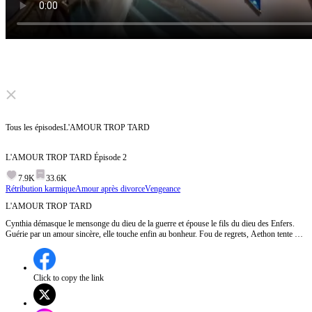
Click to unmute
Tous les épisodes
L'AMOUR TROP TARD
L'AMOUR TROP TARD
Épisode
2
7.9K
33.6K
Rétribution karmique
Amour après divorce
Vengeance
L'AMOUR TROP TARD
Cynthia démasque le mensonge du dieu de la guerre et épouse le fils du dieu des Enfers.
Guérie par un amour sincère, elle touche enfin au bonheur. Fou de regrets, Aethon tente de
la reprendre… en vain, jusqu’à disparaître. Mais son nouveau départ a-t-il vraiment un prix
?
Click to copy the link