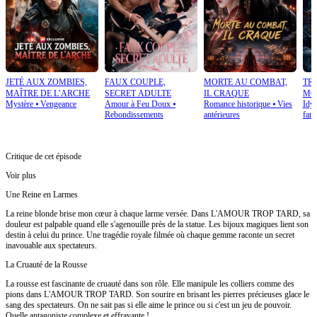
JETÉ AUX ZOMBIES,
FAUX COUPLE,
MORTE AU COMBAT,
TRA
MAÎTRE DE L’ARCHE
SECRET ADULTE
IL CRAQUE
MO
Mystère
⦁
Vengeance
Amour à Feu Doux
⦁
Romance historique
⦁
Vies
Idyl
Rebondissements
antérieures
fant
Critique de cet épisode
Voir plus
Une Reine en Larmes
La reine blonde brise mon cœur à chaque larme versée. Dans L'AMOUR TROP TARD, sa
douleur est palpable quand elle s'agenouille près de la statue. Les bijoux magiques lient son
destin à celui du prince. Une tragédie royale filmée où chaque gemme raconte un secret
inavouable aux spectateurs.
La Cruauté de la Rousse
La rousse est fascinante de cruauté dans son rôle. Elle manipule les colliers comme des
pions dans L'AMOUR TROP TARD. Son sourire en brisant les pierres précieuses glace le
sang des spectateurs. On ne sait pas si elle aime le prince ou si c'est un jeu de pouvoir.
Quelle antagoniste complexe et effrayante !