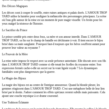
Des Décors Magiques
Les décors sont à couper le souffle, entre ruines antiques et palais dorés. L'AMOUR TROP
TARD utilise la lumière pour souligner la mélancolie des personnages principaux. La scène
où l'eau gèle autour de la reine est un moment de pure magie visuelle. Un festin pour les
yeux malgré la tristesse de l'histoire.
Le Sacrifice du Prince
Le prince semble pris entre deux feux, sa mère et son amour interdit. Dans L'AMOUR
TROP TARD, sa fin sur le champ de bataille est déchirante à voir. Il tient encore le bijou
brisé dans sa main sanglante. Pourquoi faut-il toujours que les héros souffrent autant pour
prouver leur valeur au royaume ?
Le Pouvoir de la Mère
La reine mère impose le respect avec sa seule présence autoritaire. Elle discute avec son fils
dans L'AMOUR TROP TARD comme si elle tenait les ficelles du royaume entier. Son
expression fermée cache-t-elle un secret sur la vraie lignée royale ? Les dynamiques
familiales sont plus dangereuses que la guerre.
La Magie des Bijoux
La magie des bijoux est au centre de l'intrigue amoureuse. Quand la blonde pleure, les
gemmes réagissent dans L'AMOUR TROP TARD. C'est une métaphore belle de leur lien
brisé par le destin. J'adore comment les effets spéciaux restent subtils mais puissants. Cela
ajoute une couche mystique à ce drame couronné.
Une Trahison Éclatante
La trahison de la rousse est le point de bascule dramatique. Elle montre le collier à la blonde