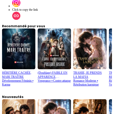
Click to copy the link
Recommandé pour vous
HÉRITIÈRE CACHÉE,
(Doublage) FAIBLE EN
TRAHIE, JE PRENDS
TRA
MARI TRAÎTRE
APPARENCE,
LA MAFIA
RE
Développement Féminin
⦁
Vengeance
⦁
Contre-attaque
Romance Moderne
⦁
Rétr
PUISSANCE ABSOLUE
Karma
Rétribution karmique
Ven
Nouveautés