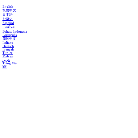
English
繁體中文
日本語
한국어
Español
แบบไทย
Bahasa Indonesia
Português
简体中文
Italiano
Deutsch
Français
Türkçe
Melayu
عربي
Tiếng Việt
हिंदी