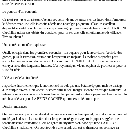
suite de cette ascension.
Le pouvoir d'un souvenir
Ce n'est pas juste un gâteau, c'est un souvenir vivant de sa survie. La façon dont l'empereur
le déguste avec une telle intensité révèle une nostalgie poignante. C'est un excellent
dispositif narratif pour humaniser un personnage puissant sans dialogue inutile. LA REINE
CACHÉE utilise ces objets du quotidien pour tisser une toile émotionnelle très efficace.
Très touchant !
Une entrée en matière explosive
Quelle énergie dans les premières secondes ! La bagarre pour la nourriture, l'arrivée des
gardes, puis la transition brutale sur l'empereur en majesté. Le rythme est parfait pour
accrocher le spectateur dès le début. On sent que LA REINE CACHÉE ne va pas nous
ennuyer avec des longueurs inutiles. C'est dynamique, visuel et plein de promesses pour la
suite du récit.
L'élégance de la simplicité
J'apprécie énormément que le moment clé ne soit pas une bataille épique, mais le partage
d'un simple en-cas. Cela ancre l'histoire dans le réel malgré le cadre historique fastueux. La
relation qui se dessine entre le mendiant et l'empereur autour de ce papier est fascinante. Un
très beau départ pour LA REINE CACHÉE qui mise sur l'émotion pure.
Destins entrelacés
On devine déjà que ce mendiant et cet empereur ont un lien spécial, peut-être même familial
ou lié par le destin. La manière dont l'empereur réagit en voyant le papier suggère une
reconnaissance immédiate. C'est ce genre de mystère bien dosé qui rend LA REINE
CACHÉE si addictive. On veut tout de suite savoir qui est vraiment ce personnage en