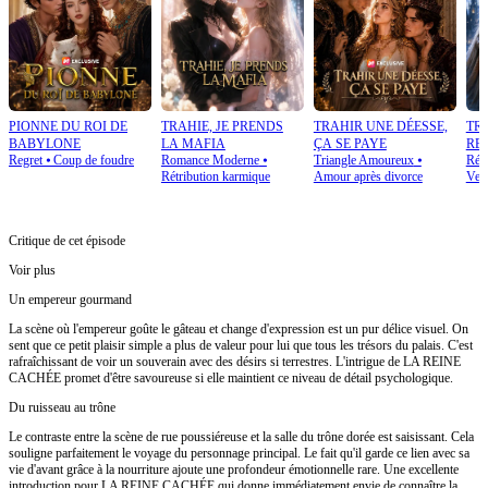
PIONNE DU ROI DE
TRAHIE, JE PRENDS
TRAHIR UNE DÉESSE,
TRA
BABYLONE
LA MAFIA
ÇA SE PAYE
RE
Regret
⦁
Coup de foudre
Romance Moderne
⦁
Triangle Amoureux
⦁
Rétr
Rétribution karmique
Amour après divorce
Ven
Critique de cet épisode
Voir plus
Un empereur gourmand
La scène où l'empereur goûte le gâteau et change d'expression est un pur délice visuel. On
sent que ce petit plaisir simple a plus de valeur pour lui que tous les trésors du palais. C'est
rafraîchissant de voir un souverain avec des désirs si terrestres. L'intrigue de LA REINE
CACHÉE promet d'être savoureuse si elle maintient ce niveau de détail psychologique.
Du ruisseau au trône
Le contraste entre la scène de rue poussiéreuse et la salle du trône dorée est saisissant. Cela
souligne parfaitement le voyage du personnage principal. Le fait qu'il garde ce lien avec sa
vie d'avant grâce à la nourriture ajoute une profondeur émotionnelle rare. Une excellente
introduction pour LA REINE CACHÉE qui donne immédiatement envie de connaître la