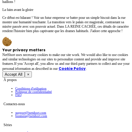
haillons !
La faim avant la gloire
Ce début est hilarant ! Voir un futur empereur se battre pour un simple biscuit dans la rue
montre une humanité touchante. La transition vers le palais est magistrale, contrastant sa
misère passée avec son pouvoir actuel. Dans LA REINE CACHÉE, ces détails de caractère
rendent l'histoire bien plus captivante que les drames habituels. J'adore cette approche !
Your privacy matters
NetShort uses necessary cookies to make our site work. We would also like to use cookies
and similar technologies on our sites to personalize content and provide and improve site
features.If you 'Accept all', you allow us and our third-party partners to collect and use your
Cookie Policy
personal irformation as described in our
.
Accept All
×
À propos
Conditions d'utilisation
Politique de confidentialité
FAQ
Contactez-nous
support@netshort.com
business@netshort.com
Séries