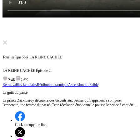
Click to unmute
Tous les épisodes
LA REINE CACHÉE
LA REINE CACHÉE
Épisode
2
2.4K
2.6K
Retrouvailles familiales
Rétribution karmique
Ascension du Faible
Le goût du passé
Le prince Zack Leroy découvre des biscuits aux pêches qui rappellent à son père,
l'empereur, une femme du passé. Cette révélation émotionnelle pousse le prince à enquêter
sur la mystérieuse femme qui les a préparés.Qui est cette femme qui a su recréer le goût des
biscuits qui hantent l'empereur depuis plus de vingt ans ?
Click to copy the link