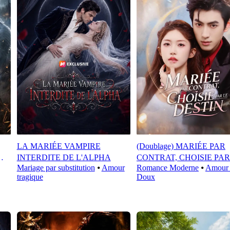
LA MARIÉE VAMPIRE
(Doublage) MARIÉE PAR
INTERDITE DE L'ALPHA
CONTRAT, CHOISIE PAR
Mariage par substitution
⦁
Amour
Romance Moderne
⦁
Amour 
DESTIN
tragique
Doux