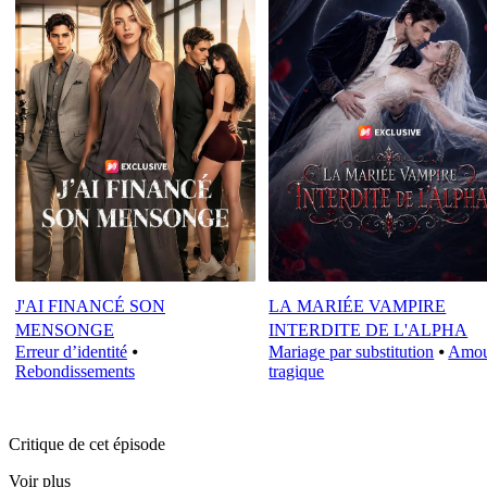
J'AI FINANCÉ SON
LA MARIÉE VAMPIRE
MENSONGE
INTERDITE DE L'ALPHA
Erreur d’identité
⦁
Mariage par substitution
⦁
Amo
Rebondissements
tragique
Critique de cet épisode
Voir plus