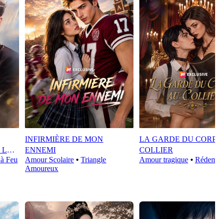
INFIRMIÈRE DE MON
LA GARDE DU CORP
 LE
ENNEMI
COLLIER
à Feu
Amour Scolaire
⦁
Triangle
Amour tragique
⦁
Rédemp
Amoureux