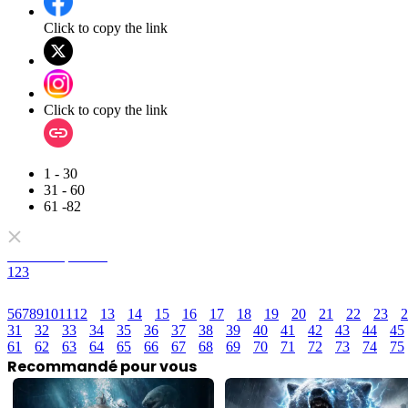
Click to copy the link
Click to copy the link
1 - 30
31 - 60
61 -82
Tous les épisodes
1
2
3
5
6
7
8
9
10
11
12
13
14
15
16
17
18
19
20
21
22
23
2
31
32
33
34
35
36
37
38
39
40
41
42
43
44
45
61
62
63
64
65
66
67
68
69
70
71
72
73
74
75
Recommandé pour vous