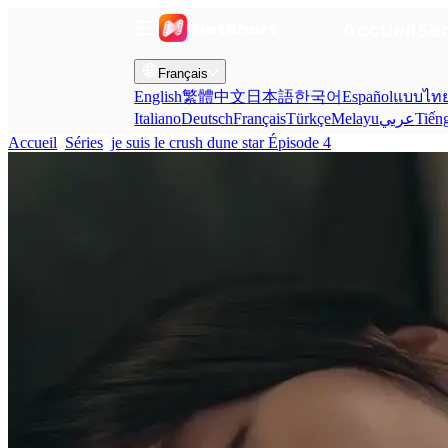
Accueil
Sé
Français
English
繁體中文
日本語
한국어
Español
แบบไท
Italiano
Deutsch
Français
Türkçe
Melayu
عربي
Tiến
Accueil
Séries
je suis le crush dune star Épisode 4