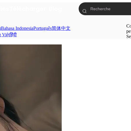
ries
Télécharger
Blog
Co
ย
Bahasa Indonesia
Português
简体中文
pe
g Việt
हिंदी
Se