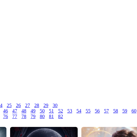
4
25
26
27
28
29
30
46
47
48
49
50
51
52
53
54
55
56
57
58
59
60
76
77
78
79
80
81
82