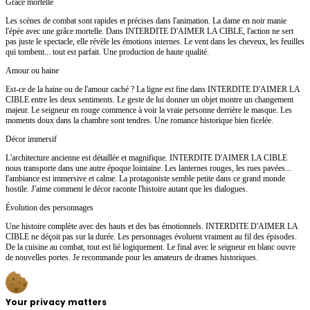
Grâce mortelle
Les scènes de combat sont rapides et précises dans l'animation. La dame en noir manie
l'épée avec une grâce mortelle. Dans INTERDITE D'AIMER LA CIBLE, l'action ne sert
pas juste le spectacle, elle révèle les émotions internes. Le vent dans les cheveux, les feuilles
qui tombent... tout est parfait. Une production de haute qualité.
Amour ou haine
Est-ce de la haine ou de l'amour caché ? La ligne est fine dans INTERDITE D'AIMER LA
CIBLE entre les deux sentiments. Le geste de lui donner un objet montre un changement
majeur. Le seigneur en rouge commence à voir la vraie personne derrière le masque. Les
moments doux dans la chambre sont tendres. Une romance historique bien ficelée.
Décor immersif
L'architecture ancienne est détaillée et magnifique. INTERDITE D'AIMER LA CIBLE
nous transporte dans une autre époque lointaine. Les lanternes rouges, les rues pavées...
l'ambiance est immersive et calme. La protagoniste semble petite dans ce grand monde
hostile. J'aime comment le décor raconte l'histoire autant que les dialogues.
Évolution des personnages
Une histoire complète avec des hauts et des bas émotionnels. INTERDITE D'AIMER LA
CIBLE ne déçoit pas sur la durée. Les personnages évoluent vraiment au fil des épisodes.
De la cuisine au combat, tout est lié logiquement. Le final avec le seigneur en blanc ouvre
de nouvelles portes. Je recommande pour les amateurs de drames historiques.
Your privacy matters