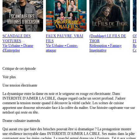
SCANDALE DES
FAUX PAUVRE, VRAI
(Doublage) LE FILS DE
ON
VOITURES
FILS
THOR
FIL
Vie Urbaine
⦁
Drame
Vie Urbaine
⦁
Contre-
Rédemption
⦁
Fantasy
Ret
D’OCCASION
d'Entreprise
attaque
Imaginative
Cont
Critique de cet épisode
Voir plus
Une tension électrisante
La dynamique entre la dame en noir et le seigneur en rouge est électrisante. Dans
INTERDITE D'AIMER LA CIBLE, chaque regard cache un secret profond. J'adore
comment la tension monte quand il découvre la vérité cachée. Les scènes de cuisine
apportent une douceur nécessaire face à la colère du maître. Une histoire captivante vue sur
netshort qui reste en tête.
Drame culinaire inattendu
Qui aurait cru que faire des brioches pouvait être si dramatique ? La protagoniste montre
une résilience incroyable dans INTERDITE D'AIMER LA CIBLE. Ses mains dans la pâte
contrastent avec les épées cachées. Le marché animé donne vie à l'univers. J'ai ri aux scènes