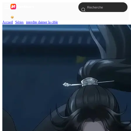
Accueil
Séries
interdite daimer la cible