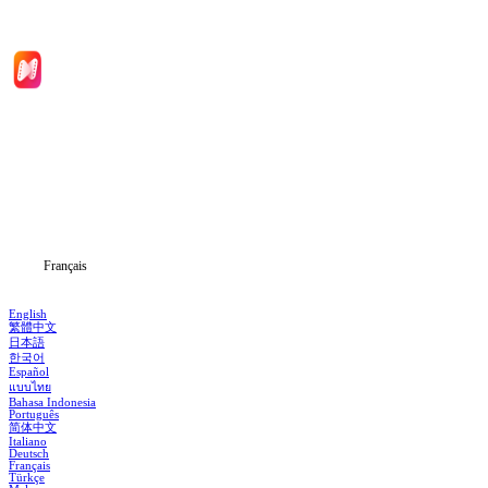
Accueil
Séries
Télécharger
Blog
Français
English
繁體中文
日本語
한국어
Español
แบบไทย
Bahasa Indonesia
Português
简体中文
Italiano
Deutsch
Français
Türkçe