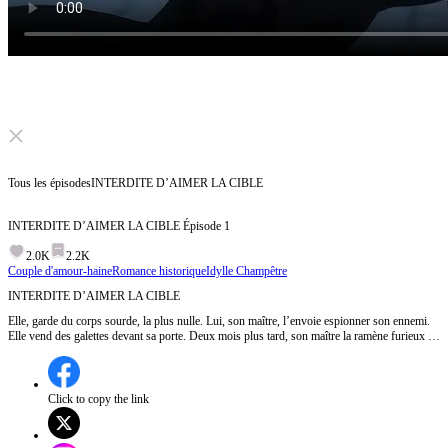
Click to unmute
Tous les épisodes
INTERDITE D’AIMER LA CIBLE
INTERDITE D’AIMER LA CIBLE
Épisode
1
2.0K
2.2K
Couple d'amour-haine
Romance historique
Idylle Champêtre
INTERDITE D’AIMER LA CIBLE
Elle, garde du corps sourde, la plus nulle. Lui, son maître, l’envoie espionner son ennemi.
Elle vend des galettes devant sa porte. Deux mois plus tard, son maître la ramène furieux : «
Surveiller, pas tomber amoureuse ! » Mais l’ennemi, lui, l’attend déjà au tournant…
Click to copy the link