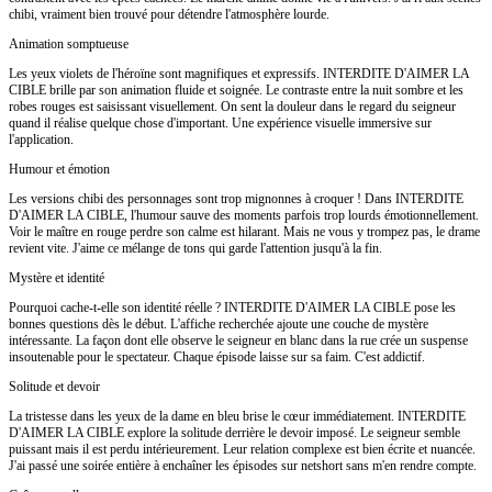
chibi, vraiment bien trouvé pour détendre l'atmosphère lourde.
Animation somptueuse
Les yeux violets de l'héroïne sont magnifiques et expressifs. INTERDITE D'AIMER LA
CIBLE brille par son animation fluide et soignée. Le contraste entre la nuit sombre et les
robes rouges est saisissant visuellement. On sent la douleur dans le regard du seigneur
quand il réalise quelque chose d'important. Une expérience visuelle immersive sur
l'application.
Humour et émotion
Les versions chibi des personnages sont trop mignonnes à croquer ! Dans INTERDITE
D'AIMER LA CIBLE, l'humour sauve des moments parfois trop lourds émotionnellement.
Voir le maître en rouge perdre son calme est hilarant. Mais ne vous y trompez pas, le drame
revient vite. J'aime ce mélange de tons qui garde l'attention jusqu'à la fin.
Mystère et identité
Pourquoi cache-t-elle son identité réelle ? INTERDITE D'AIMER LA CIBLE pose les
bonnes questions dès le début. L'affiche recherchée ajoute une couche de mystère
intéressante. La façon dont elle observe le seigneur en blanc dans la rue crée un suspense
insoutenable pour le spectateur. Chaque épisode laisse sur sa faim. C'est addictif.
Solitude et devoir
La tristesse dans les yeux de la dame en bleu brise le cœur immédiatement. INTERDITE
D'AIMER LA CIBLE explore la solitude derrière le devoir imposé. Le seigneur semble
puissant mais il est perdu intérieurement. Leur relation complexe est bien écrite et nuancée.
J'ai passé une soirée entière à enchaîner les épisodes sur netshort sans m'en rendre compte.