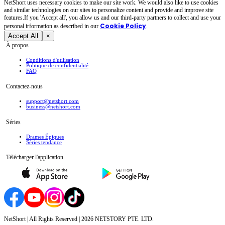
NetShort uses necessary cookies to make our site work. We would also like to use cookies
and similar technologies on our sites to personalize content and provide and improve site
features.If you 'Accept all', you allow us and our third-party partners to collect and use your
Cookie Policy
personal irformation as described in our
.
Accept All
×
À propos
Conditions d'utilisation
Politique de confidentialité
FAQ
Contactez-nous
support@netshort.com
business@netshort.com
Séries
Drames Épiques
Séries tendance
Télécharger l'application
NetShort | All Rights Reserved |
2026
NETSTORY PTE. LTD.