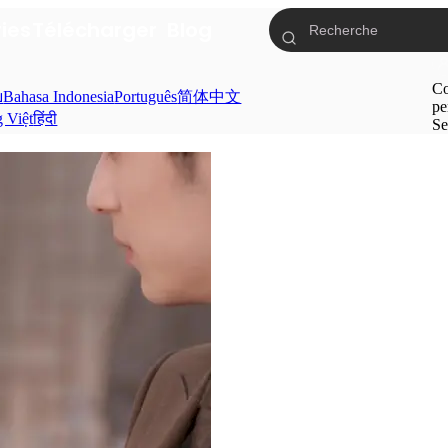
ries
Télécharger
Blog
Co
ย
Bahasa Indonesia
Português
简体中文
pe
g Việt
हिंदी
Se