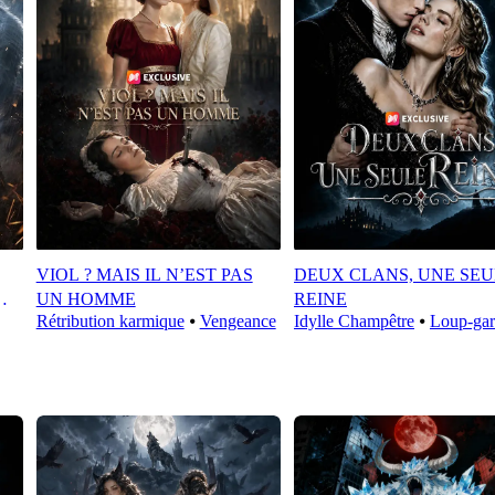
VIOL ? MAIS IL N’EST PAS
DEUX CLANS, UNE SEU
UN HOMME
REINE
Rétribution karmique
⦁
Vengeance
Idylle Champêtre
⦁
Loup-ga