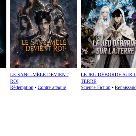
E
LE SANG-MÊLÉ DEVIENT
LE JEU DÉBORDE SUR 
ROI
TERRE
Rédemption
⦁
Contre-attaque
Science-Fiction
⦁
Renaissan