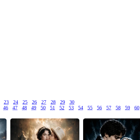
23
24
25
26
27
28
29
30
46
47
48
49
50
51
52
53
54
55
56
57
58
59
60