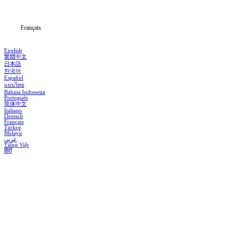
Blog
Français
English
繁體中文
日本語
한국어
Español
แบบไทย
Bahasa Indonesia
Português
简体中文
Italiano
Deutsch
Français
Türkçe
Melayu
عربي
Tiếng Việt
हिंदी