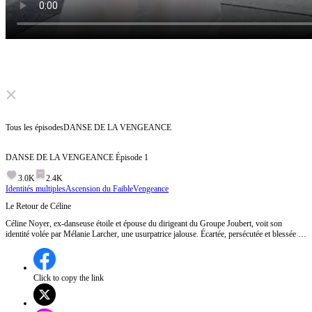
Click to unmute
Tous les épisodes
DANSE DE LA VENGEANCE
DANSE DE LA VENGEANCE
Épisode
1
3.0K
2.4K
Identités multiples
Ascension du Faible
Vengeance
Le Retour de Céline
Céline Noyer, ex-danseuse étoile et épouse du dirigeant du Groupe Joubert, voit son
identité volée par Mélanie Larcher, une usurpatrice jalouse. Écartée, persécutée et blessée en
répétition, Céline revient dans l'ombre, dissimulée, pour reconquérir sa place. Grâce à son
talent, elle dévoile la vérité, démasque Mélanie et prouve que la passion authentique ne
meurt jamais. Épisode 1:Céline Noyer, ancienne danseuse étoile et épouse du dirigeant du
Groupe Joubert, se voit proposer de reprendre sa place comme première danseuse dans la
Click to copy the link
Troupe Crépuscule de Danse Classique, tout en cachant son identité. Cependant, son
arrivée est marquée par la rencontre inattendue avec Mélanie, une ancienne connaissance
jalouse, qui remet en question son statut et son passé.Comment Céline va-t-elle gérer la