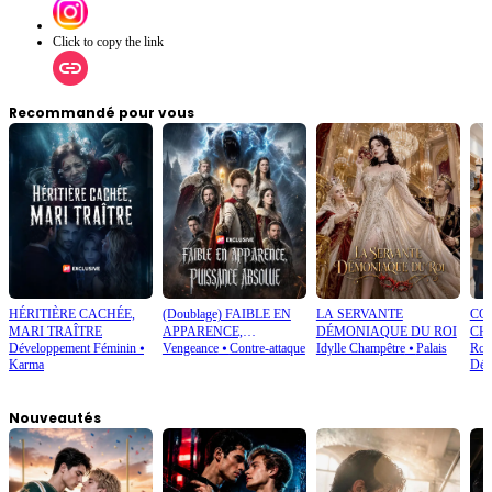
jalousie et les obstacles posés par Mélanie pour reconquérir sa place dans le monde de la
danse ?
Click to copy the link
Recommandé pour vous
HÉRITIÈRE CACHÉE,
(Doublage) FAIBLE EN
LA SERVANTE
CO
MARI TRAÎTRE
APPARENCE,
DÉMONIAQUE DU ROI
CH
Développement Féminin
⦁
Vengeance
⦁
Contre-attaque
Idylle Champêtre
⦁
Palais
Rom
PUISSANCE ABSOLUE
Karma
Dév
Nouveautés