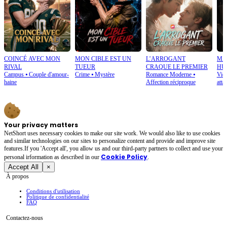
COINCÉ AVEC MON
MON CIBLE EST UN
L’ARROGANT
MA
RIVAL
TUEUR
CRAQUE LE PREMIER
HU
Campus
⦁
Couple d'amour-
Crime
⦁
Mystère
Romance Moderne
⦁
Vie
HO
haine
Affection réciproque
atta
Your privacy matters
NetShort uses necessary cookies to make our site work. We would also like to use cookies
and similar technologies on our sites to personalize content and provide and improve site
features.If you 'Accept all', you allow us and our third-party partners to collect and use your
Cookie Policy
personal irformation as described in our
.
Accept All
×
À propos
Conditions d'utilisation
Politique de confidentialité
FAQ
Contactez-nous