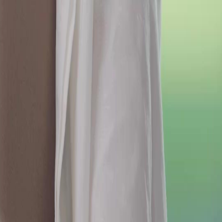
Séries
Télécharger
Blog
Français
English
繁體中文
日本語
한국어
Español
แบบไทย
Bahasa Indonesia
Português
简体中文
Italiano
Deutsch
Français
Türkçe
Melayu
عربي
Tiếng Việt
हिंदी