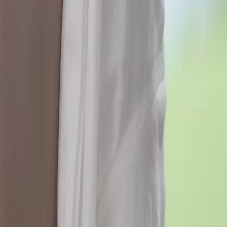
FAQ
Contactez-nous
support@netshort.com
business@netshort.com
Séries
Drames Épiques
Séries tendance
Télécharger l'application
NetShort | All Rights Reserved |
2026
NETSTORY PTE. LTD.
Accueil