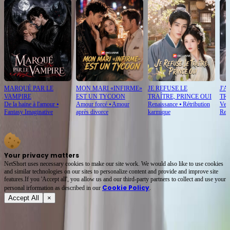
MARQUÉ PAR LE
MON MARI «INFIRME»
JE REFUSE LE
J'A
VAMPIRE
EST UN TYCOON
TRAÎTRE, PRINCE OUI
TR
De la haine à l'amour
⦁
Amour forcé
⦁
Amour
Renaissance
⦁
Rétribution
Ven
Fantasy Imaginative
après divorce
karmique
Reb
Your privacy matters
NetShort uses necessary cookies to make our site work. We would also like to use cookies
and similar technologies on our sites to personalize content and provide and improve site
features.If you 'Accept all', you allow us and our third-party partners to collect and use your
Cookie Policy
personal irformation as described in our
.
Accept All
×
À propos
Conditions d'utilisation
Politique de confidentialité