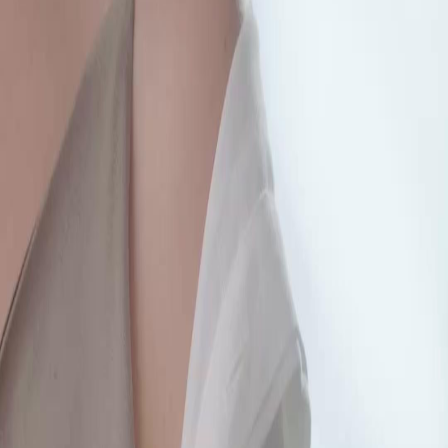
Débloquer cet épisode
Tous les épisodes
CAPTIVE DES JUMEAUX
CAPTIVE DES JUMEAUX
Épisode
22
2.4K
2.4K
Vies échangées
Amants sous Contrat
Amour à Feu Doux
La Vengeance et les Jumeaux
Maxime, sous la pression de son père, tente de se réconcilier avec Élodie, mais découvre
qu'elle est maintenant avec son frère jumeau Cédric, ce qui déclenche une confrontation
tendue entre les frères.Qui Élodie choisira-t-elle entre les deux frères ?