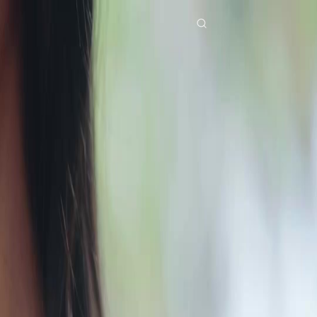
Accueil
Séries
captive des jumeaux Épisode 22