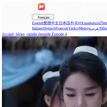
Accueil
Sé
Français
English
繁體中文
日本語
한국어
Español
แบบไท
Italiano
Deutsch
Français
Türkçe
Melayu
عربي
Tiến
Accueil
Séries
camille éternelle Épisode 4