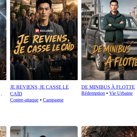
JE REVIENS, JE CASSE LE
DE MINIBUS À FLOTTE
Rédemption
⦁
Vie Urbaine
CAÏD
Contre-attaque
⦁
Campagne