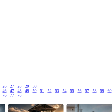
26
27
28
29
30
46
47
48
49
50
51
52
53
54
55
56
57
58
59
60
76
77
78