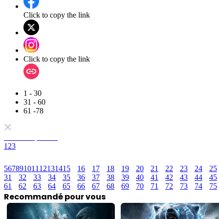
Click to copy the link
Click to copy the link
1 - 30
31 - 60
61 -78
Tous les épisodes
1
2
3
5
6
7
8
9
10
11
12
13
14
15
16
17
18
19
20
21
22
23
24
25
31
32
33
34
35
36
37
38
39
40
41
42
43
44
45
61
62
63
64
65
66
67
68
69
70
71
72
73
74
75
Recommandé pour vous