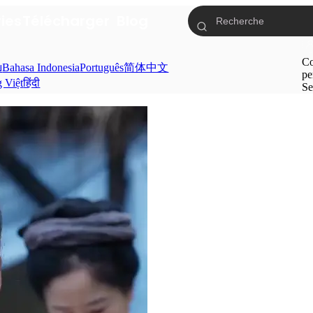
ries
Télécharger
Blog
Co
ย
Bahasa Indonesia
Português
简体中文
pe
g Việt
हिंदी
Se