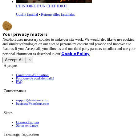
L'HISTOIRE D'UN CHEF IDIOT
Conflit familial
⦁
Retrouvailles familiales
Your privacy matters
NetShort uses necessary cookies to make our site work. We would also like to use cookies
and similar technologies on our sites to personalize content and provide and improve site
features.If you 'Accept all', you allow us and our third-party partners to collect and use your
Cookie Policy
personal irformation as described in our
.
Accept All
×
À propos
Conditions d'utilisation
Politique de confidentialité
FAQ
Contactez-nous
support@netshort.com
business@netshort.com
Séries
Drames Épiques
Séries tendance
Télécharger l'application