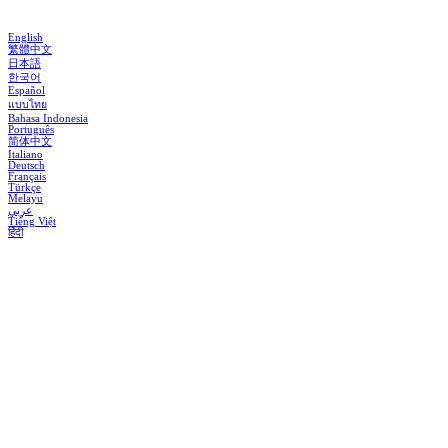
English
繁體中文
日本語
한국어
Español
แบบไทย
Bahasa Indonesia
Português
简体中文
Italiano
Deutsch
Français
Türkçe
Melayu
عربي
Tiếng Việt
हिंदी