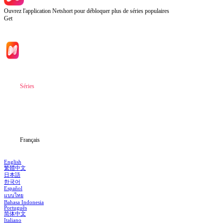
Ouvrez l'application Netshort pour débloquer plus de séries populaires
Get
Accueil
Séries
Télécharger
Blog
Français
English
繁體中文
日本語
한국어
Español
แบบไทย
Bahasa Indonesia
Português
简体中文
Italiano