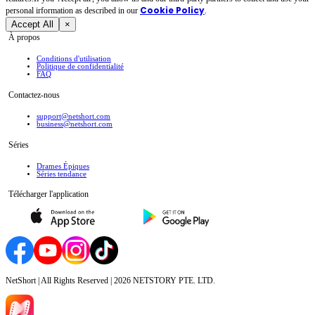
Cookie Policy
personal irformation as described in our
.
Accept All
×
À propos
Conditions d'utilisation
Politique de confidentialité
FAQ
Contactez-nous
support@netshort.com
business@netshort.com
Séries
Drames Épiques
Séries tendance
Télécharger l'application
NetShort | All Rights Reserved |
2026
NETSTORY PTE. LTD.