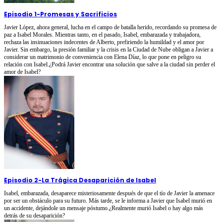
Episodio 1
-
Promesas y Sacrificios
Javier López, ahora general, lucha en el campo de batalla herido, recordando su promesa de
paz a Isabel Morales. Mientras tanto, en el pasado, Isabel, embarazada y trabajadora,
rechaza las insinuaciones indecentes de Alberto, prefiriendo la humildad y el amor por
Javier. Sin embargo, la presión familiar y la crisis en la Ciudad de Nube obligan a Javier a
considerar un matrimonio de conveniencia con Elena Díaz, lo que pone en peligro su
relación con Isabel.¿Podrá Javier encontrar una solución que salve a la ciudad sin perder el
amor de Isabel?
Episodio 2
-
La Trágica Desaparición de Isabel
Isabel, embarazada, desaparece misteriosamente después de que el tío de Javier la amenace
por ser un obstáculo para su futuro. Más tarde, se le informa a Javier que Isabel murió en
un accidente, dejándole un mensaje póstumo.¿Realmente murió Isabel o hay algo más
detrás de su desaparición?