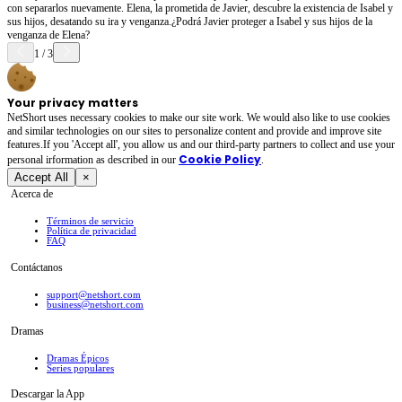
con separarlos nuevamente. Elena, la prometida de Javier, descubre la existencia de Isabel y
sus hijos, desatando su ira y venganza.¿Podrá Javier proteger a Isabel y sus hijos de la
venganza de Elena?
1
/
3
Your privacy matters
NetShort uses necessary cookies to make our site work. We would also like to use cookies
and similar technologies on our sites to personalize content and provide and improve site
features.If you 'Accept all', you allow us and our third-party partners to collect and use your
Cookie Policy
personal irformation as described in our
.
Accept All
×
Acerca de
Términos de servicio
Política de privacidad
FAQ
Contáctanos
support@netshort.com
business@netshort.com
Dramas
Dramas Épicos
Series populares
Descargar la App