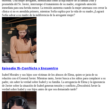
enferma. Una mujer arrogante, identificada como la hija mayor de la familia Díaz y
prometida del Sr. Javier, interrumpe el tratamiento de su madre, exigiendo atención
inmediata para una herida menor. La tensión aumenta cuando la mujer amenaza con cerrar la
clínica si no es atendida primero, mientras Sofía suplica por la vida de su madre.¿Logrará
Sofía salvar a su madre de la indiferencia de la arrogante mujer?
Episodio 15
-
Conflicto y Encuentro
Isabel Morales y sus hijos son víctimas de los abusos de Elena, quien se jacta de su
relación con el General Javier. Mientras tanto, Javier busca a los niños para complacer a su
padre, sin saber la verdad sobre Isabel y su familia. La arrogancia de Elena y la ignorancia
de Javier sobre la situación de Isabel generan tensión y conflicto.¿Descubrirá Javier la
verdad sobre Isabel y sus hijos antes de que sea demasiado tarde?