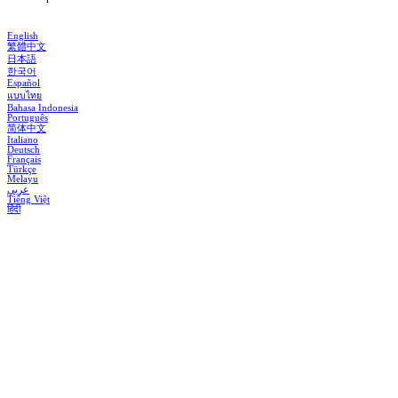
English
繁體中文
日本語
한국어
Español
แบบไทย
Bahasa Indonesia
Português
简体中文
Italiano
Deutsch
Français
Türkçe
Melayu
عربي
Tiếng Việt
हिंदी