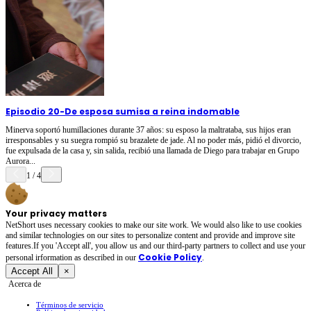
Episodio 20
-
De esposa sumisa a reina indomable
Minerva soportó humillaciones durante 37 años: su esposo la maltrataba, sus hijos eran
irresponsables y su suegra rompió su brazalete de jade. Al no poder más, pidió el divorcio,
fue expulsada de la casa y, sin salida, recibió una llamada de Diego para trabajar en Grupo
Aurora...
1
/
4
Your privacy matters
NetShort uses necessary cookies to make our site work. We would also like to use cookies
and similar technologies on our sites to personalize content and provide and improve site
features.If you 'Accept all', you allow us and our third-party partners to collect and use your
Cookie Policy
personal irformation as described in our
.
Accept All
×
Acerca de
Términos de servicio