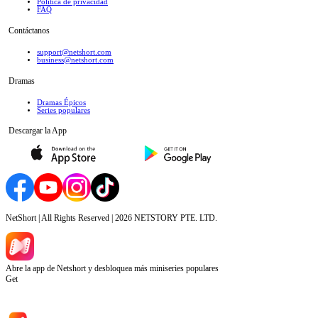
Política de privacidad
FAQ
Contáctanos
support@netshort.com
business@netshort.com
Dramas
Dramas Épicos
Series populares
Descargar la App
NetShort | All Rights Reserved |
2026
NETSTORY PTE. LTD.
Abre la app de Netshort y desbloquea más miniseries populares
Get