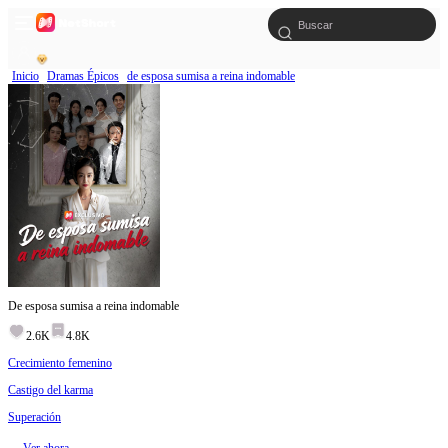
Inicio
Dramas Épicos
de esposa sumisa a reina indomable
De esposa sumisa a reina indomable
2.6K
4.8K
Crecimiento femenino
Castigo del karma
Superación