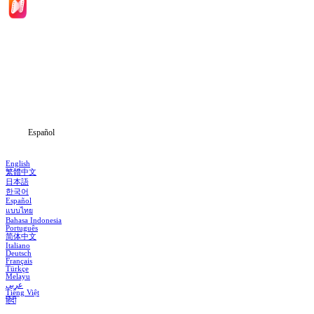
Inicio
Dramas
Descargar
Noticias
Español
English
繁體中文
日本語
한국어
Español
แบบไทย
Bahasa Indonesia
Português
简体中文
Italiano
Deutsch
Français
Türkçe
Melayu
عربي
Tiếng Việt
हिंदी