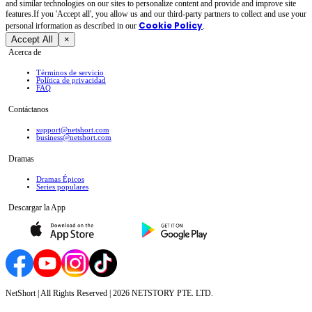
and similar technologies on our sites to personalize content and provide and improve site
features.If you 'Accept all', you allow us and our third-party partners to collect and use your
Cookie Policy
personal irformation as described in our
.
Accept All
×
Acerca de
Términos de servicio
Política de privacidad
FAQ
Contáctanos
support@netshort.com
business@netshort.com
Dramas
Dramas Épicos
Series populares
Descargar la App
NetShort | All Rights Reserved |
2026
NETSTORY PTE. LTD.