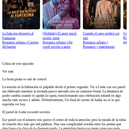
La bala que despertó al
(Doblado) El amor inició
Cuando el capo suplicó ser
Un 
Rom
Fantasma
sesión, nena
mío
tras
Romance urbano
⦁
Castigo
Romance urbano
⦁
De
Romance urbano
⦁
del karma
crush secreto a amor
Romance y matrimonio
Crítica de este episodio
Ver más
La fiesta pirata se sale de control
La tensión en la habitación es palpable desde el primer segundo. Ver a Lottie con ese pastel
tan elaborado mientras la invitada parece aterrada crea un contraste brutal. La dinámica de
poder cambia cuando el capitán la sujeta, transformando una celebración infantil en algo
mucho más oscuro y adulto. Definitivamente, Un final de cuento de hadas no es lo que
esperaba ver hoy.
El pastel de Lottie esconde secretos
Ese pastel con el número seis parece el centro de toda la atención, pero la mirada de la rubia
al comerlo dice más que mil palabras. Hay una complicidad extraña entre los piratas que
deja fuera a la chica de la chaqueta verde. La atmósfera festiva se siente como una jaula