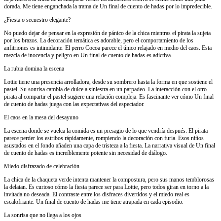
dorada. Me tiene enganchada la trama de Un final de cuento de hadas por lo impredecible.
¿Fiesta o secuestro elegante?
No puedo dejar de pensar en la expresión de pánico de la chica mientras el pirata la sujeta
por los brazos. La decoración temática es adorable, pero el comportamiento de los
anfitriones es intimidante. El perro Cocoa parece el único relajado en medio del caos. Esta
mezcla de inocencia y peligro en Un final de cuento de hadas es adictiva.
La rubia domina la escena
Lottie tiene una presencia arrolladora, desde su sombrero hasta la forma en que sostiene el
pastel. Su sonrisa cambia de dulce a siniestra en un parpadeo. La interacción con el otro
pirata al compartir el pastel sugiere una relación compleja. Es fascinante ver cómo Un final
de cuento de hadas juega con las expectativas del espectador.
El caos en la mesa del desayuno
La escena donde se vuelca la comida es un presagio de lo que vendría después. El pirata
parece perder los estribos rápidamente, rompiendo la decoración con furia. Esos niños
asustados en el fondo añaden una capa de tristeza a la fiesta. La narrativa visual de Un final
de cuento de hadas es increíblemente potente sin necesidad de diálogo.
Miedo disfrazado de celebración
La chica de la chaqueta verde intenta mantener la compostura, pero sus manos temblorosas
la delatan. Es curioso cómo la fiesta parece ser para Lottie, pero todos giran en torno a la
invitada no deseada. El contraste entre los disfraces divertidos y el miedo real es
escalofriante. Un final de cuento de hadas me tiene atrapada en cada episodio.
La sonrisa que no llega a los ojos