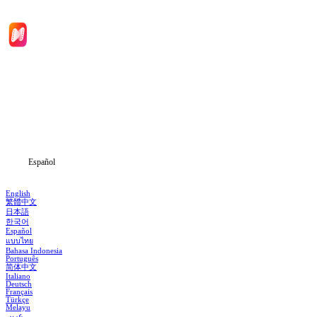
Inicio
Dramas
Descargar
Noticias
Español
English
繁體中文
日本語
한국어
Español
แบบไทย
Bahasa Indonesia
Português
简体中文
Italiano
Deutsch
Français
Türkçe
Melayu
عربي