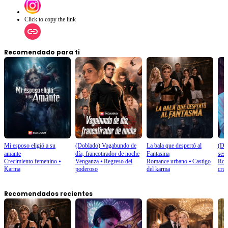
Click to copy the link
Recomendado para ti
Mi esposo eligió a su
(Doblado) Vagabundo de
La bala que despertó al
(Dob
amante
día, francotirador de noche
Fantasma
sesi
Crecimiento femenino
⦁
Venganza
⦁
Regreso del
Romance urbano
⦁
Castigo
Rom
Karma
poderoso
del karma
crus
Recomendados recientes