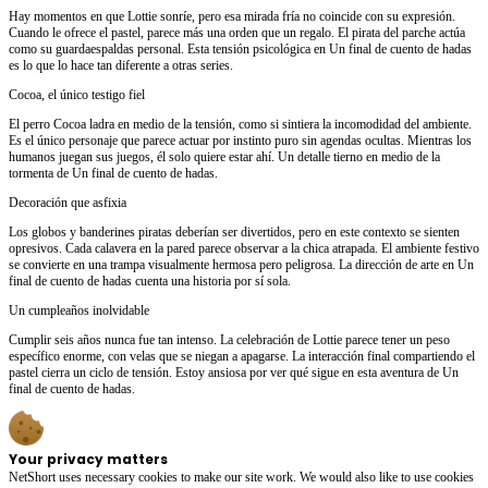
Hay momentos en que Lottie sonríe, pero esa mirada fría no coincide con su expresión.
Cuando le ofrece el pastel, parece más una orden que un regalo. El pirata del parche actúa
como su guardaespaldas personal. Esta tensión psicológica en Un final de cuento de hadas
es lo que lo hace tan diferente a otras series.
Cocoa, el único testigo fiel
El perro Cocoa ladra en medio de la tensión, como si sintiera la incomodidad del ambiente.
Es el único personaje que parece actuar por instinto puro sin agendas ocultas. Mientras los
humanos juegan sus juegos, él solo quiere estar ahí. Un detalle tierno en medio de la
tormenta de Un final de cuento de hadas.
Decoración que asfixia
Los globos y banderines piratas deberían ser divertidos, pero en este contexto se sienten
opresivos. Cada calavera en la pared parece observar a la chica atrapada. El ambiente festivo
se convierte en una trampa visualmente hermosa pero peligrosa. La dirección de arte en Un
final de cuento de hadas cuenta una historia por sí sola.
Un cumpleaños inolvidable
Cumplir seis años nunca fue tan intenso. La celebración de Lottie parece tener un peso
específico enorme, con velas que se niegan a apagarse. La interacción final compartiendo el
pastel cierra un ciclo de tensión. Estoy ansiosa por ver qué sigue en esta aventura de Un
final de cuento de hadas.
Your privacy matters
NetShort uses necessary cookies to make our site work. We would also like to use cookies