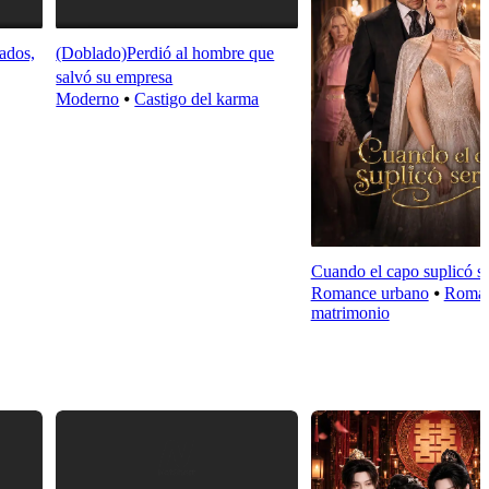
ados,
(Doblado)Perdió al hombre que
salvó su empresa
Moderno
⦁
Castigo del karma
Cuando el capo suplicó s
Romance urbano
⦁
Roman
matrimonio