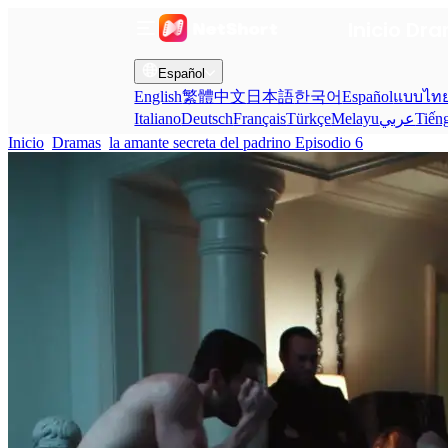
Inicio
Dra
Español
English
繁體中文
日本語
한국어
Español
แบบไท
Italiano
Deutsch
Français
Türkçe
Melayu
عربي
Tiến
Inicio
Dramas
la amante secreta del padrino Episodio 6