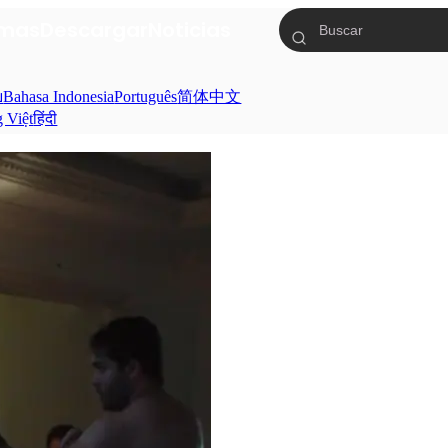
mas
Descargar
Noticias
ย
Bahasa Indonesia
Português
简体中文
g Việt
हिंदी