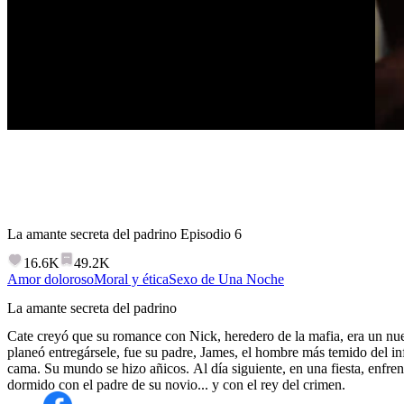
La amante secreta del padrino
Episodio
6
16.6K
49.2K
Amor doloroso
Moral y ética
Sexo de Una Noche
La amante secreta del padrino
Cate creyó que su romance con Nick, heredero de la mafia, era un n
planeó entregársele, fue su padre, James, el hombre más temido del i
cama. Su mundo se hizo añicos. Al día siguiente, en una fiesta, enfre
dormido con el padre de su novio... y con el rey del crimen.