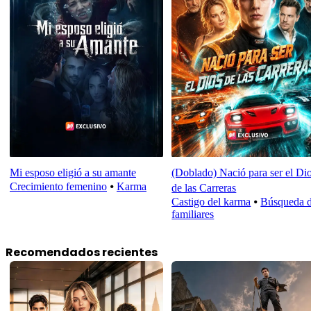
Mi esposo eligió a su amante
(Doblado) Nació para ser el Di
Crecimiento femenino
⦁
Karma
de las Carreras
Castigo del karma
⦁
Búsqueda 
familiares
Recomendados recientes