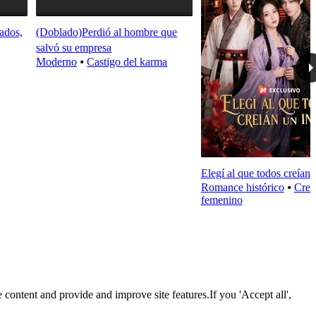
ados,
(Doblado)Perdió al hombre que
salvó su empresa
Moderno
⦁
Castigo del karma
Elegí al que todos creían u
Romance histórico
⦁
Crec
femenino
 content and provide and improve site features.If you 'Accept all',