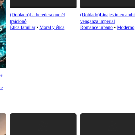
(Doblado)La heredera que él
(Doblado)Linajes intercambi
traicionó
venganza imperial
Ética familiar
⦁
Moral y ética
Romance urbano
⦁
Moderno
os
de