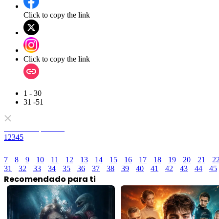
Click to copy the link
Click to copy the link
1 - 30
31 -51
Todos los episodios
1
2
3
4
5
7
8
9
10
11
12
13
14
15
16
17
18
19
20
21
2
31
32
33
34
35
36
37
38
39
40
41
42
43
44
45
Recomendado para ti