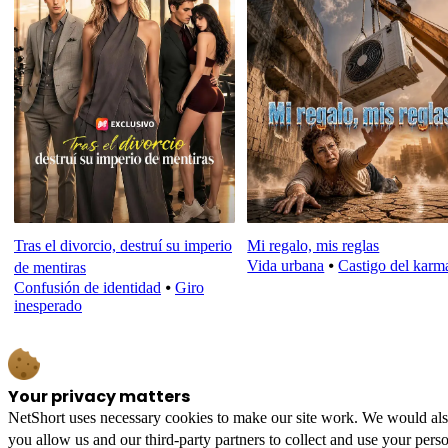
Tras el divorcio, destruí su imperio
Mi regalo, mis reglas
Vida urbana
⦁
Castigo del karm
de mentiras
Confusión de identidad
⦁
Giro
inesperado
Your privacy matters
NetShort uses necessary cookies to make our site work. We would also l
you allow us and our third-party partners to collect and use your perso