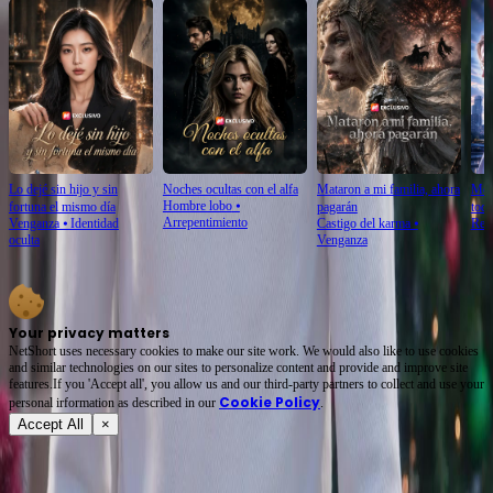
Lo dejé sin hijo y sin
Noches ocultas con el alfa
Mataron a mi familia, ahora
Me m
Hombre lobo
⦁
fortuna el mismo día
pagarán
tod
Arrepentimiento
Venganza
⦁
Identidad
Castigo del karma
⦁
Ren
oculta
Venganza
Your privacy matters
NetShort uses necessary cookies to make our site work. We would also like to use cookies
and similar technologies on our sites to personalize content and provide and improve site
features.If you 'Accept all', you allow us and our third-party partners to collect and use your
Cookie Policy
personal irformation as described in our
.
Accept All
×
Acerca de
Términos de servicio
Política de privacidad