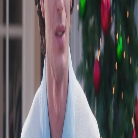
Desbloquear este episodio
Todos los episodios
Intercambio de esposos
Intercambio de esposos
Episodio
54
44.5K
142.0K
Moderno
Arrepentido busca su amor
Arrepentimiento
Intercambio de esposos
Lyra fingió perder la memoria para probar a su esposo, pero él la entregó sin piedad a su
propio hermano, llamándolo su verdadero marido. Así descubrió una doble vida de traición
y deseo prohibido. Entre un esposo falso que la protegió y uno real que la destruyó, el
juego apenas comenzó.