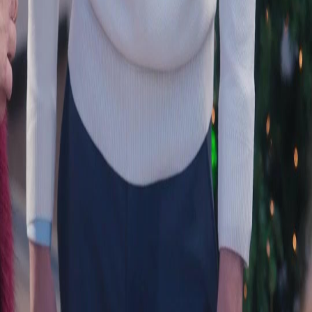
Dramas
Descargar
Noticias
Español
English
繁體中文
日本語
한국어
Español
แบบไทย
Bahasa Indonesia
Português
简体中文
Italiano
Deutsch
Français
Türkçe
Melayu
عربي
Tiếng Việt
हिंदी