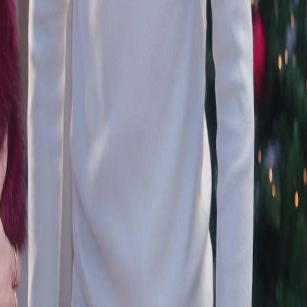
FAQ
Contáctanos
support@netshort.com
business@netshort.com
Dramas
Dramas Épicos
Series populares
Descargar la App
NetShort | All Rights Reserved |
2026
NETSTORY PTE. LTD.
Inicio