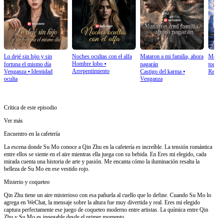
Lo dejé sin hijo y sin
Noches ocultas con el alfa
Mataron a mi familia, ahora
Me m
Hombre lobo
⦁
fortuna el mismo día
pagarán
tod
Arrepentimiento
Venganza
⦁
Identidad
Castigo del karma
⦁
Ren
oculta
Venganza
Crítica de este episodio
Ver más
Encuentro en la cafetería
La escena donde Su Mo conoce a Qin Zhu en la cafetería es increíble. La tensión romántica
entre ellos se siente en el aire mientras ella juega con su bebida. En Eres mi elegido, cada
mirada cuenta una historia de arte y pasión. Me encanta cómo la iluminación resalta la
belleza de Su Mo en ese vestido rojo.
Misterio y coqueteo
Qin Zhu tiene un aire misterioso con esa pañuela al cuello que lo define. Cuando Su Mo lo
agrega en WeChat, la mensaje sobre la altura fue muy divertida y real. Eres mi elegido
captura perfectamente ese juego de coqueteo moderno entre artistas. La química entre Qin
Zhu y Su Mo es innegable desde el primer momento.