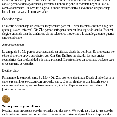
con su personalidad apasionada y artística. Cuando se pone la chaqueta negra, su estilo
cambia totalmente. En Eres mi elegido, la moda también narra la evolución del personaje
hacia la confianza y el amor verdadero.
Conexión digital
La escena del mensaje de texto fue muy realista para mí. Reírse mientras escribes a alguien
que te gusta es universal. Qin Zhu parece serio pero tiene su lado juguetón oculto. Eres mi
elegido entiende bien las dinámicas de las relaciones modernas y la tecnología como puente
emocional clave.
Apoyo silencioso
La amiga de Su Mo parece estar ayudando en silencio desde las sombras. Es interesante ver
cómo el entorno apoya su relación con Qin Zhu. En Eres mi elegido, los personajes
secundarios dan profundidad a la trama principal. La cafetería es un escenario perfecto para
estos encuentros casuales.
Destino claro
Finalmente, la conexión entre Su Mo y Qin Zhu se siente destinada. Desde el taller hasta la
calle, sus caminos se cruzan con propósito claro. Eres mi elegido es una historia sobre
encontrar a alguien que complemente tu arte y tu vida. Espero ver más de su desarrollo
juntos muy pronto.
Your privacy matters
NetShort uses necessary cookies to make our site work. We would also like to use cookies
and similar technologies on our sites to personalize content and provide and improve site