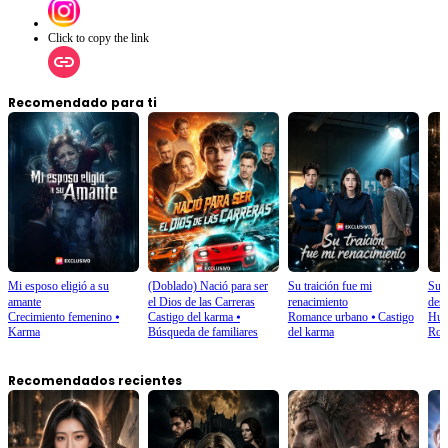
Click to copy the link
Recomendado para ti
Mi esposo eligió a su
(Doblado) Nació para ser
Su traición fue mi
Su m
amante
el Dios de las Carreras
renacimiento
dest
Crecimiento femenino
⦁
Castigo del karma
⦁
Romance urbano
⦁
Castigo
Huid
Karma
Búsqueda de familiares
del karma
Rom
Recomendados recientes