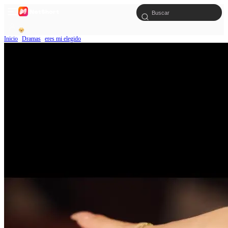
Inicio
Dramas
eres mi elegido