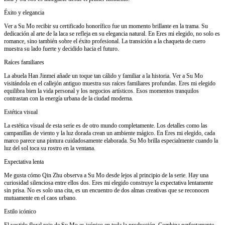
Éxito y elegancia
Ver a Su Mo recibir su certificado honorífico fue un momento brillante en la trama. Su
dedicación al arte de la laca se refleja en su elegancia natural. En Eres mi elegido, no solo es
romance, sino también sobre el éxito profesional. La transición a la chaqueta de cuero
muestra su lado fuerte y decidido hacia el futuro.
Raíces familiares
La abuela Han Jinmei añade un toque tan cálido y familiar a la historia. Ver a Su Mo
visitándola en el callejón antiguo muestra sus raíces familiares profundas. Eres mi elegido
equilibra bien la vida personal y los negocios artísticos. Esos momentos tranquilos
contrastan con la energía urbana de la ciudad moderna.
Estética visual
La estética visual de esta serie es de otro mundo completamente. Los detalles como las
campanillas de viento y la luz dorada crean un ambiente mágico. En Eres mi elegido, cada
marco parece una pintura cuidadosamente elaborada. Su Mo brilla especialmente cuando la
luz del sol toca su rostro en la ventana.
Expectativa lenta
Me gusta cómo Qin Zhu observa a Su Mo desde lejos al principio de la serie. Hay una
curiosidad silenciosa entre ellos dos. Eres mi elegido construye la expectativa lentamente
sin prisa. No es solo una cita, es un encuentro de dos almas creativas que se reconocen
mutuamente en el caos urbano.
Estilo icónico
El vestido floral rojo de Su Mo es icónico en toda la producción. Combina perfectamente