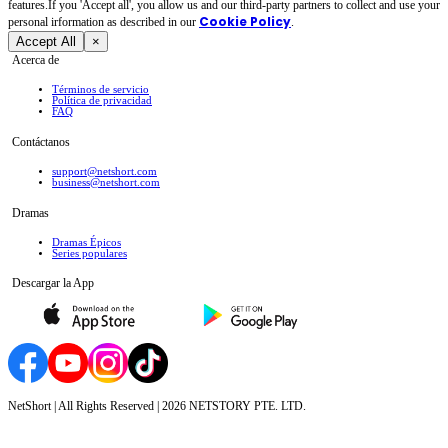
features.If you 'Accept all', you allow us and our third-party partners to collect and use your
Cookie Policy
personal irformation as described in our
.
Accept All
×
Acerca de
Términos de servicio
Política de privacidad
FAQ
Contáctanos
support@netshort.com
business@netshort.com
Dramas
Dramas Épicos
Series populares
Descargar la App
NetShort | All Rights Reserved |
2026
NETSTORY PTE. LTD.