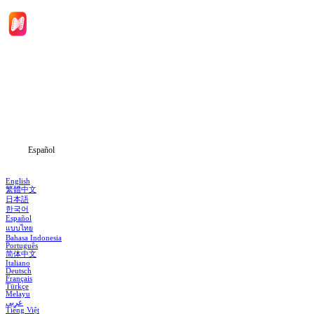
Inicio
Dramas
Descargar
Noticias
Español
English
繁體中文
日本語
한국어
Español
แบบไทย
Bahasa Indonesia
Português
简体中文
Italiano
Deutsch
Français
Türkçe
Melayu
عربي
Tiếng Việt