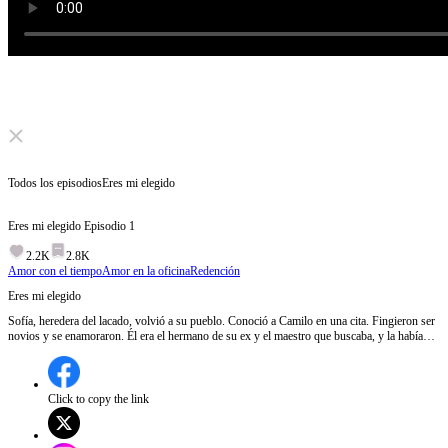
Click to unmute
Todos los episodios
Eres mi elegido
Eres mi elegido
Episodio
1
2.2K
2.8K
Amor con el tiempo
Amor en la oficina
Redención
Eres mi elegido
Sofía, heredera del lacado, volvió a su pueblo. Conoció a Camilo en una cita. Fingieron ser
novios y se enamoraron. Él era el hermano de su ex y el maestro que buscaba, y la había
amado doce años. Limpiaron el nombre de su maestro y Sofía recuperó su honor.
Finalmente, se amaron sin secretos.
Click to copy the link