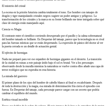
El misterio del cristal
La escena en la prisión futurista cambia totalmente el tono. Ese hombre con tatuajes de
dragón y tigre manipulando cristales negros sugiere un poder antiguo y peligroso. La
transformación de los cristales y la marca en su frente brillando me tiene intrigada sobre qué
clase de energía están manejando aquí.
Ciencia vs Magia
El contraste entre el científico corriendo desesperado por el pasillo y la calma sobrenatural
del hombre tatuado es brillante. En Despertar del tatuaje, parece que la tecnología no es rival
para las fuerzas místicas que se están despertando. La expresión de pánico del doctor al ver
la puerta cerrada es un detalle de actuación genial.
El ejército de hormigas
Nada me preparó para ver ese enjambre de hormigas gigantes en el desierto. La transición
de la ciudad en ruinas a este paisaje árido bajo el sol es brutal. Ver a los personajes
observando desde la muralla mientras la naturaleza se vuelve contra ellos añade una capa de
terror ecológico que no esperaba en esta historia.
La mirada del guerrero
El primer plano de los ojos del hombre de cabello blanco al final es escalofriante. Después
de toda la destrucción y la magia, esa mirada de determinación fría cierra el episodio con
fuerza. En Despertar del tatuaje, cada personaje parece cargar con un secreto que podría
cambiar el equilibrio del mundo.
Estética visual increíble
Tengo que hablar de la paleta de colores. El rojo intenso de la luna y la armadura de la mujer