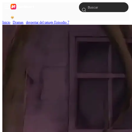
Inicio
Dramas
despertar del tatuaje Episodio 7