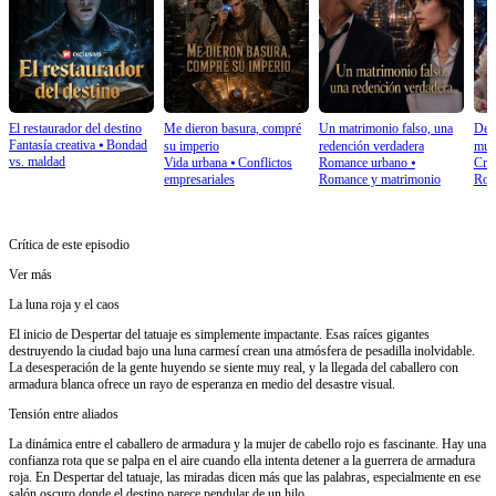
El restaurador del destino
Me dieron basura, compré
Un matrimonio falso, una
Desp
Fantasía creativa
⦁
Bondad
su imperio
redención verdadera
mue
vs. maldad
Vida urbana
⦁
Conflictos
Romance urbano
⦁
Cre
empresariales
Romance y matrimonio
Rom
Crítica de este episodio
Ver más
La luna roja y el caos
El inicio de Despertar del tatuaje es simplemente impactante. Esas raíces gigantes
destruyendo la ciudad bajo una luna carmesí crean una atmósfera de pesadilla inolvidable.
La desesperación de la gente huyendo se siente muy real, y la llegada del caballero con
armadura blanca ofrece un rayo de esperanza en medio del desastre visual.
Tensión entre aliados
La dinámica entre el caballero de armadura y la mujer de cabello rojo es fascinante. Hay una
confianza rota que se palpa en el aire cuando ella intenta detener a la guerrera de armadura
roja. En Despertar del tatuaje, las miradas dicen más que las palabras, especialmente en ese
salón oscuro donde el destino parece pendular de un hilo.