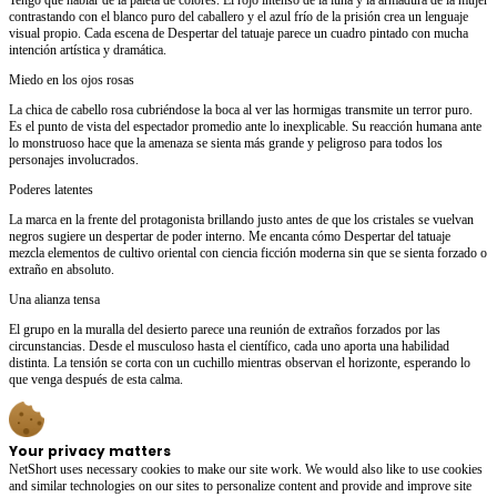
contrastando con el blanco puro del caballero y el azul frío de la prisión crea un lenguaje
visual propio. Cada escena de Despertar del tatuaje parece un cuadro pintado con mucha
intención artística y dramática.
Miedo en los ojos rosas
La chica de cabello rosa cubriéndose la boca al ver las hormigas transmite un terror puro.
Es el punto de vista del espectador promedio ante lo inexplicable. Su reacción humana ante
lo monstruoso hace que la amenaza se sienta más grande y peligroso para todos los
personajes involucrados.
Poderes latentes
La marca en la frente del protagonista brillando justo antes de que los cristales se vuelvan
negros sugiere un despertar de poder interno. Me encanta cómo Despertar del tatuaje
mezcla elementos de cultivo oriental con ciencia ficción moderna sin que se sienta forzado o
extraño en absoluto.
Una alianza tensa
El grupo en la muralla del desierto parece una reunión de extraños forzados por las
circunstancias. Desde el musculoso hasta el científico, cada uno aporta una habilidad
distinta. La tensión se corta con un cuchillo mientras observan el horizonte, esperando lo
que venga después de esta calma.
Your privacy matters
NetShort uses necessary cookies to make our site work. We would also like to use cookies
and similar technologies on our sites to personalize content and provide and improve site