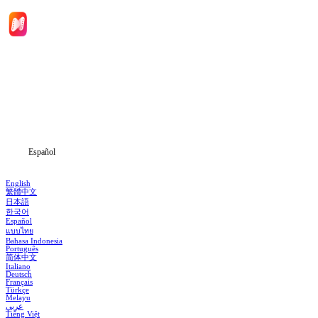
Inicio
Dramas
Descargar
Noticias
Español
English
繁體中文
日本語
한국어
Español
แบบไทย
Bahasa Indonesia
Português
简体中文
Italiano
Deutsch
Français
Türkçe
Melayu
عربي
Tiếng Việt