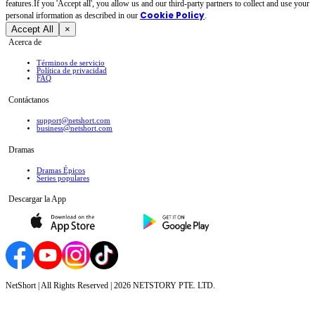
features.If you 'Accept all', you allow us and our third-party partners to collect and use your
Cookie Policy
personal irformation as described in our
.
Accept All
×
Acerca de
Términos de servicio
Política de privacidad
FAQ
Contáctanos
support@netshort.com
business@netshort.com
Dramas
Dramas Épicos
Series populares
Descargar la App
NetShort | All Rights Reserved |
2026
NETSTORY PTE. LTD.