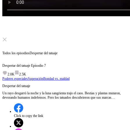
Click to unmute
Todos los episodios
Despertar del tatuaje
Despertar del tatuaje
Episodio
7
2.0K
2.5K
Poderes especiales
Superación
Bondad vs. maldad
Despertar del tatuaje
Un rayo desgarró la noche y la luna sangrienta trajo el caos. Bestias y plantas mutaron,
devorando humanos indefensos. Pero los tatuados descubrieron que sus marcas
despertaron, dándoles un poder inmenso para enfrentar el apocalipsis.
Click to copy the link