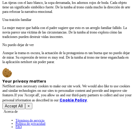
Las tijeras con el lazo blanco, la sopa derramada, los adornos rojos de boda. Cada objeto
tiene un significado simbólico fuerte. De la tumba al trono cuida mucho la dirección de arte
para reforzar la narrativa emocional.
Una traición familiar
La mujer mayor que habla con el padre sugiere que esto es un arreglo familiar fallido. La
novia parece una víctima de las circunstancias. De la tumba al trono explora cómo las
tradiciones pueden destruir vidas inocentes.
No puedo dejar de ver
Aunque la trama es oscura, la actuación de la protagonista es tan buena que no puedo dejar
de mirar. Su expresión de terror es muy real. De la tumba al trono me tiene enganchada en
la aplicación netshort sin poder parar.
Your privacy matters
NetShort uses necessary cookies to make our site work. We would also like to use cookies
and similar technologies on our sites to personalize content and provide and improve site
features.If you 'Accept all', you allow us and our third-party partners to collect and use your
Cookie Policy
personal irformation as described in our
.
Accept All
×
Acerca de
Términos de servicio
Política de privacidad
FAQ