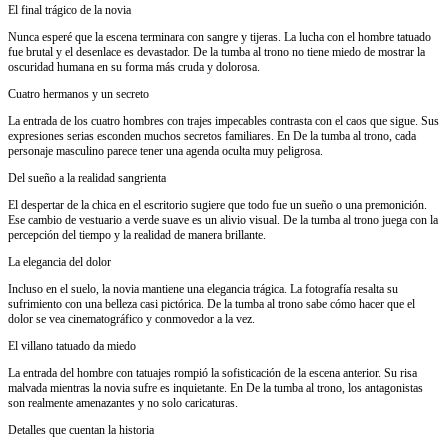
El final trágico de la novia
Nunca esperé que la escena terminara con sangre y tijeras. La lucha con el hombre tatuado
fue brutal y el desenlace es devastador. De la tumba al trono no tiene miedo de mostrar la
oscuridad humana en su forma más cruda y dolorosa.
Cuatro hermanos y un secreto
La entrada de los cuatro hombres con trajes impecables contrasta con el caos que sigue. Sus
expresiones serias esconden muchos secretos familiares. En De la tumba al trono, cada
personaje masculino parece tener una agenda oculta muy peligrosa.
Del sueño a la realidad sangrienta
El despertar de la chica en el escritorio sugiere que todo fue un sueño o una premonición.
Ese cambio de vestuario a verde suave es un alivio visual. De la tumba al trono juega con la
percepción del tiempo y la realidad de manera brillante.
La elegancia del dolor
Incluso en el suelo, la novia mantiene una elegancia trágica. La fotografía resalta su
sufrimiento con una belleza casi pictórica. De la tumba al trono sabe cómo hacer que el
dolor se vea cinematográfico y conmovedor a la vez.
El villano tatuado da miedo
La entrada del hombre con tatuajes rompió la sofisticación de la escena anterior. Su risa
malvada mientras la novia sufre es inquietante. En De la tumba al trono, los antagonistas
son realmente amenazantes y no solo caricaturas.
Detalles que cuentan la historia