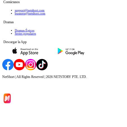
Contáctanos
support@netshort.com
business@netshort.com
Dramas
Dramas Épicos
Series populares
Descargar la App
NetShort | All Rights Reserved |
2026
NETSTORY PTE. LTD.
Inicio
Dramas