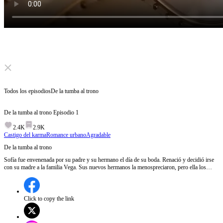
Click to unmute
Todos los episodios
De la tumba al trono
De la tumba al trono
Episodio
1
2.4K
2.9K
Castigo del karma
Romance urbano
Agradable
De la tumba al trono
Sofía fue envenenada por su padre y su hermano el día de su boda. Renació y decidió irse
con su madre a la familia Vega. Sus nuevos hermanos la menospreciaron, pero ella los
salvó con su talento para las antigüedades, ganó millones en el hipódromo y revivió una
radio con historias de terror. Cuando su antigua familia le pidió perdón, Sofía los rechazó y
juró cobrar cada deuda del pasado.
Click to copy the link