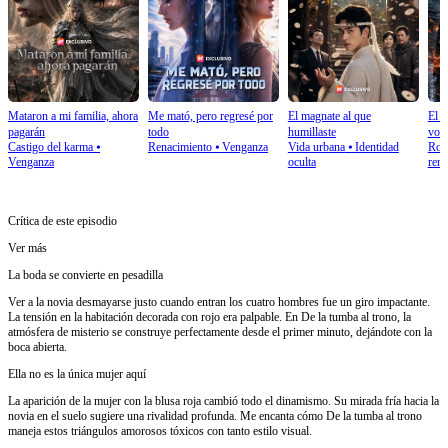
Mataron a mi familia, ahora
Me mató, pero regresé por
El magnate al que
El d
pagarán
todo
humillaste
volv
Castigo del karma
⦁
Renacimiento
⦁
Venganza
Vida urbana
⦁
Identidad
Rom
Venganza
oculta
rena
Crítica de este episodio
Ver más
La boda se convierte en pesadilla
Ver a la novia desmayarse justo cuando entran los cuatro hombres fue un giro impactante.
La tensión en la habitación decorada con rojo era palpable. En De la tumba al trono, la
atmósfera de misterio se construye perfectamente desde el primer minuto, dejándote con la
boca abierta.
Ella no es la única mujer aquí
La aparición de la mujer con la blusa roja cambió todo el dinamismo. Su mirada fría hacia la
novia en el suelo sugiere una rivalidad profunda. Me encanta cómo De la tumba al trono
maneja estos triángulos amorosos tóxicos con tanto estilo visual.