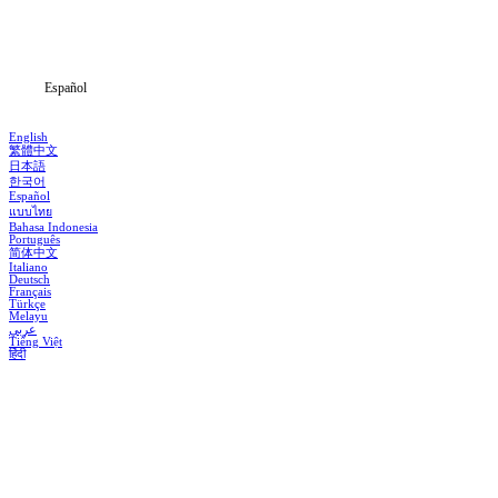
Descargar
Noticias
Español
English
繁體中文
日本語
한국어
Español
แบบไทย
Bahasa Indonesia
Português
简体中文
Italiano
Deutsch
Français
Türkçe
Melayu
عربي
Tiếng Việt
हिंदी