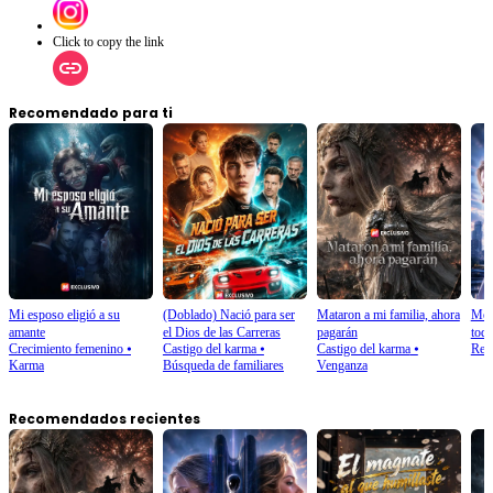
Click to copy the link
Recomendado para ti
Mi esposo eligió a su
(Doblado) Nació para ser
Mataron a mi familia, ahora
Me m
amante
el Dios de las Carreras
pagarán
tod
Crecimiento femenino
⦁
Castigo del karma
⦁
Castigo del karma
⦁
Ren
Karma
Búsqueda de familiares
Venganza
Recomendados recientes