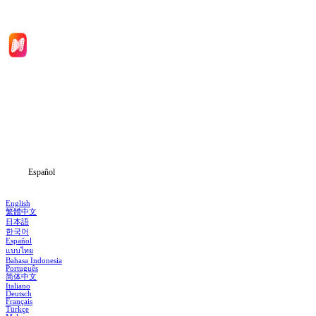
Inicio
Dramas
Descargar
Noticias
Español
English
繁體中文
日本語
한국어
Español
แบบไทย
Bahasa Indonesia
Português
简体中文
Italiano
Deutsch
Français
Türkçe