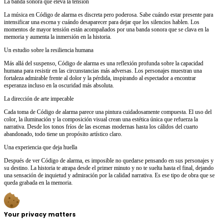
La banda sonora que eleva la tensión
La música en Código de alarma es discreta pero poderosa. Sabe cuándo estar presente para
intensificar una escena y cuándo desaparecer para dejar que los silencios hablen. Los
momentos de mayor tensión están acompañados por una banda sonora que se clava en la
memoria y aumenta la inmersión en la historia.
Un estudio sobre la resiliencia humana
Más allá del suspenso, Código de alarma es una reflexión profunda sobre la capacidad
humana para resistir en las circunstancias más adversas. Los personajes muestran una
fortaleza admirable frente al dolor y la pérdida, inspirando al espectador a encontrar
esperanza incluso en la oscuridad más absoluta.
La dirección de arte impecable
Cada toma de Código de alarma parece una pintura cuidadosamente compuesta. El uso del
color, la iluminación y la composición visual crean una estética única que refuerza la
narrativa. Desde los tonos fríos de las escenas modernas hasta los cálidos del cuarto
abandonado, todo tiene un propósito artístico claro.
Una experiencia que deja huella
Después de ver Código de alarma, es imposible no quedarse pensando en sus personajes y
su destino. La historia te atrapa desde el primer minuto y no te suelta hasta el final, dejando
una sensación de inquietud y admiración por la calidad narrativa. Es ese tipo de obra que se
queda grabada en la memoria.
Your privacy matters