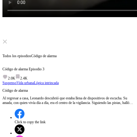
Click to unmute
Todos los episodios
Código de alarma
Código de alarma
Episodio
3
2.0K
2.4K
Suspenso
Vida urbana
Lógica intrincada
Código de alarma
Al regresar a casa, Leonardo descubrió que estaba llena de dispositivos de escucha. Su
amada, con quien vivía día a día, era el centro de la vigilancia. Siguiendo las pistas, halló
que llevaba siete años atrapado en una conspiración. El cerebro detrás de todo estaba entre
los que más confiaba. Cada paso era cuestión de vida o muerte.
Click to copy the link