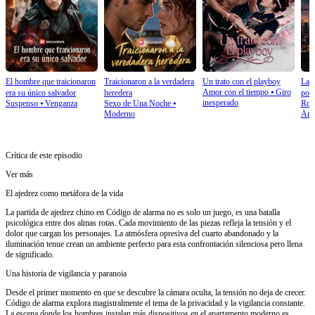
El hombre que traicionaron
Traicionaron a la verdadera
Un trato con el playboy
La 
Amor con el tiempo
⦁
Giro
era su único salvador
heredera
por
inesperado
Suspenso
⦁
Venganza
Sexo de Una Noche
⦁
Rom
Moderno
Arr
Crítica de este episodio
Ver más
El ajedrez como metáfora de la vida
La partida de ajedrez chino en Código de alarma no es solo un juego, es una batalla
psicológica entre dos almas rotas. Cada movimiento de las piezas refleja la tensión y el
dolor que cargan los personajes. La atmósfera opresiva del cuarto abandonado y la
iluminación tenue crean un ambiente perfecto para esta confrontación silenciosa pero llena
de significado.
Una historia de vigilancia y paranoia
Desde el primer momento en que se descubre la cámara oculta, la tensión no deja de crecer.
Código de alarma explora magistralmente el tema de la privacidad y la vigilancia constante.
La escena donde los hombres instalan más dispositivos en el apartamento moderno es