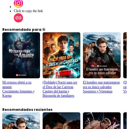
Click to copy the link
Recomendado para ti
Mi esposo eligió a su
(Doblado) Nació para ser
El hombre que traicionaron
(Dob
amante
el Dios de las Carreras
era su único salvador
siem
Crecimiento femenino
⦁
Castigo del karma
⦁
Suspenso
⦁
Venganza
Vid
Karma
Búsqueda de familiares
Recomendados recientes