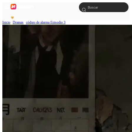
Inicio
Dramas
código de alarma Episodio 3