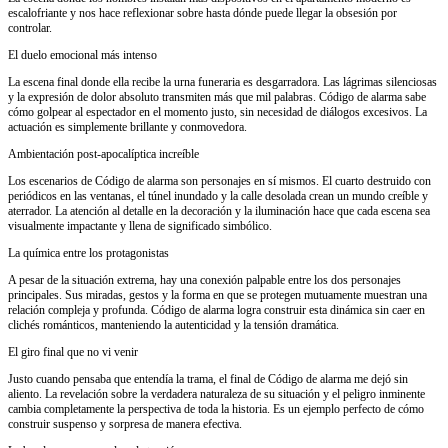
escalofriante y nos hace reflexionar sobre hasta dónde puede llegar la obsesión por
controlar.
El duelo emocional más intenso
La escena final donde ella recibe la urna funeraria es desgarradora. Las lágrimas silenciosas
y la expresión de dolor absoluto transmiten más que mil palabras. Código de alarma sabe
cómo golpear al espectador en el momento justo, sin necesidad de diálogos excesivos. La
actuación es simplemente brillante y conmovedora.
Ambientación post-apocalíptica increíble
Los escenarios de Código de alarma son personajes en sí mismos. El cuarto destruido con
periódicos en las ventanas, el túnel inundado y la calle desolada crean un mundo creíble y
aterrador. La atención al detalle en la decoración y la iluminación hace que cada escena sea
visualmente impactante y llena de significado simbólico.
La química entre los protagonistas
A pesar de la situación extrema, hay una conexión palpable entre los dos personajes
principales. Sus miradas, gestos y la forma en que se protegen mutuamente muestran una
relación compleja y profunda. Código de alarma logra construir esta dinámica sin caer en
clichés románticos, manteniendo la autenticidad y la tensión dramática.
El giro final que no vi venir
Justo cuando pensaba que entendía la trama, el final de Código de alarma me dejó sin
aliento. La revelación sobre la verdadera naturaleza de su situación y el peligro inminente
cambia completamente la perspectiva de toda la historia. Es un ejemplo perfecto de cómo
construir suspenso y sorpresa de manera efectiva.