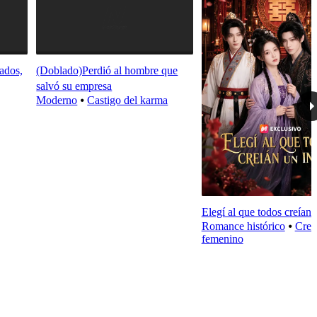
ados,
(Doblado)Perdió al hombre que
salvó su empresa
Moderno
⦁
Castigo del karma
Elegí al que todos creían u
Romance histórico
⦁
Crec
femenino