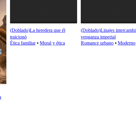
(Doblado)La heredera que él
(Doblado)Linajes intercambi
traicionó
venganza imperial
Ética familiar
⦁
Moral y ética
Romance urbano
⦁
Moderno
a