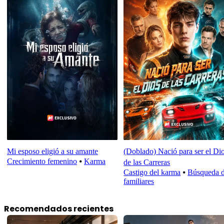
Mi esposo eligió a su amante
(Doblado) Nació para ser el Di
Crecimiento femenino
⦁
Karma
de las Carreras
Castigo del karma
⦁
Búsqueda 
familiares
Recomendados recientes