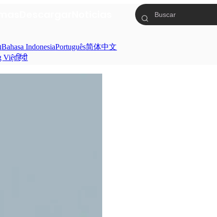
mas
Descargar
Noticias
ย
Bahasa Indonesia
Português
简体中文
g Việt
हिंदी