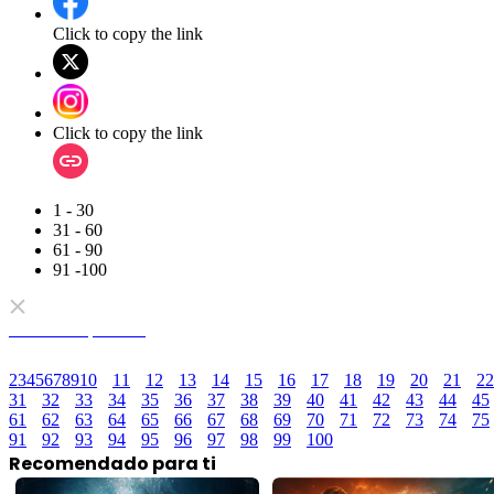
Click to copy the link
Click to copy the link
1 - 30
31 - 60
61 - 90
91 -100
Todos los episodios
2
3
4
5
6
7
8
9
10
11
12
13
14
15
16
17
18
19
20
21
22
31
32
33
34
35
36
37
38
39
40
41
42
43
44
45
61
62
63
64
65
66
67
68
69
70
71
72
73
74
75
91
92
93
94
95
96
97
98
99
100
Recomendado para ti