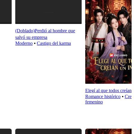
(Doblado)Perdió al hombre que
salvó su empresa
Moderno
⦁
Castigo del karma
Elegí al que todos creían u
Romance histórico
⦁
Crec
femenino