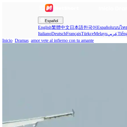
Inicio
Dra
Español
English
繁體中文
日本語
한국어
Español
แบบไท
Italiano
Deutsch
Français
Türkçe
Melayu
عربي
Tiến
Inicio
Dramas
amor vete al infierno con tu amante