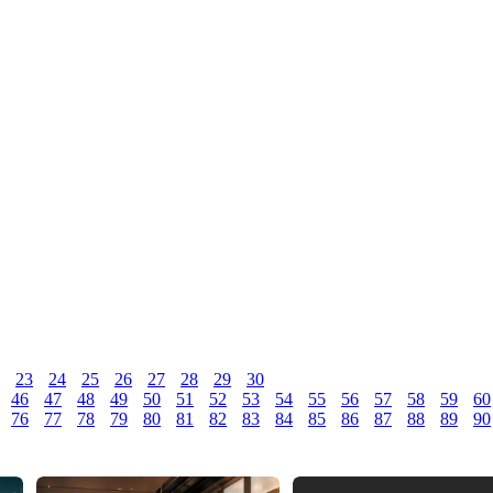
23
24
25
26
27
28
29
30
46
47
48
49
50
51
52
53
54
55
56
57
58
59
60
76
77
78
79
80
81
82
83
84
85
86
87
88
89
90