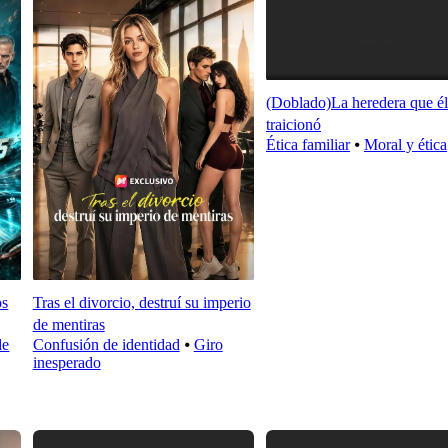
(Doblado)La heredera que él
traicionó
Ética familiar
⦁
Moral y ética
os
Tras el divorcio, destruí su imperio
de mentiras
de
Confusión de identidad
⦁
Giro
inesperado