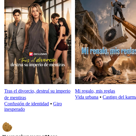
Tras el divorcio, destruí su imperio
Mi regalo, mis reglas
Vida urbana
⦁
Castigo del karm
de mentiras
Confusión de identidad
⦁
Giro
inesperado