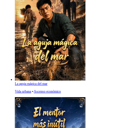
La aguja mágica del mar
Vida urbana
⦁
Ascenso económico