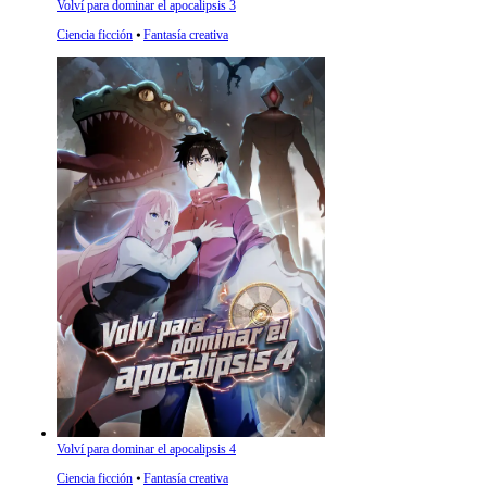
Volví para dominar el apocalipsis 3
Ciencia ficción
⦁
Fantasía creativa
Volví para dominar el apocalipsis 4
Ciencia ficción
⦁
Fantasía creativa