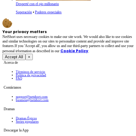
Desperté con el ojo millonario
Superación
⦁
Poderes especiales
Your privacy matters
NetShort uses necessary cookies to make our site work. We would also like to use cookies
and similar technologies on our sites to personalize content and provide and improve site
features.If you 'Accept all', you allow us and our third-party partners to collect and use your
Cookie Policy
personal irformation as described in our
.
Accept All
×
Acerca de
Términos de servicio
Política de privacidad
FAQ
Contáctanos
support@netshort.com
business@netshort.com
Dramas
Dramas Épicos
Series populares
Descargar la App