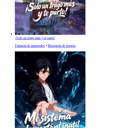
¡Solo un trago más y te parto!
Fantasía de inmortales
⦁
Búsqueda de tesoros