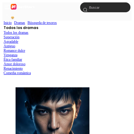
Inicio
Dramas
Búsqueda de tesoros
Todos los dramas
Todos los dramas
Superación
Agradable
Antiguo
Romance dulce
Venganza
Ética familiar
Amor doloroso
Renacimiento
Comedia romántica