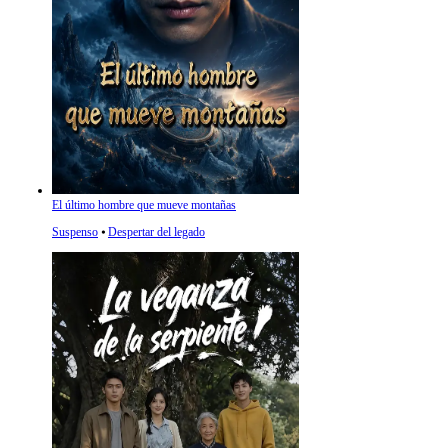
El último hombre que mueve montañas
Suspenso
⦁
Despertar del legado