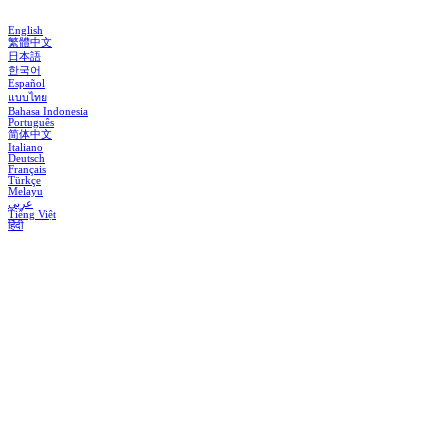
English
繁體中文
日本語
한국어
Español
แบบไทย
Bahasa Indonesia
Português
简体中文
Italiano
Deutsch
Français
Türkçe
Melayu
عربي
Tiếng Việt
हिंदी