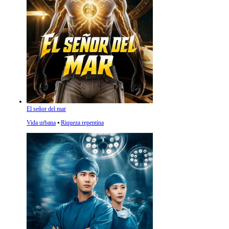
El señor del mar
Vida urbana
⦁
Riqueza repentina