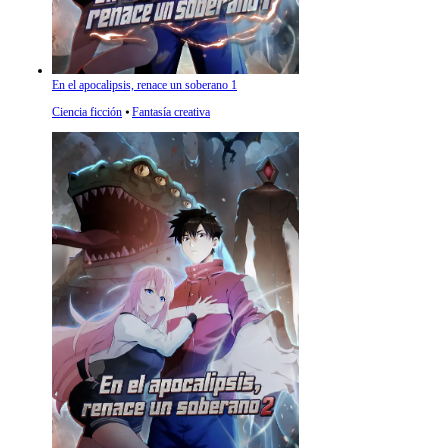
En el apocalipsis, renace un soberano 1
Ciencia ficción
⦁
Fantasía creativa