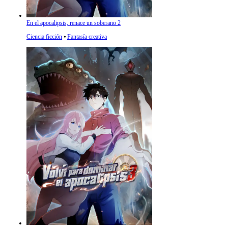
En el apocalipsis, renace un soberano 2
Ciencia ficción
⦁
Fantasía creativa