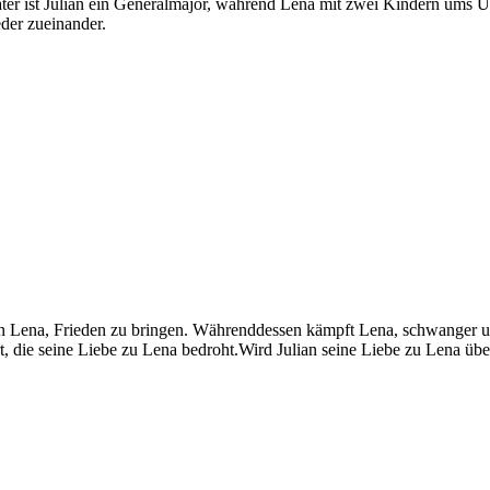
äter ist Julian ein Generalmajor, während Lena mit zwei Kindern ums Üb
eder zueinander.
 an Lena, Frieden zu bringen. Währenddessen kämpft Lena, schwanger u
t, die seine Liebe zu Lena bedroht.Wird Julian seine Liebe zu Lena über