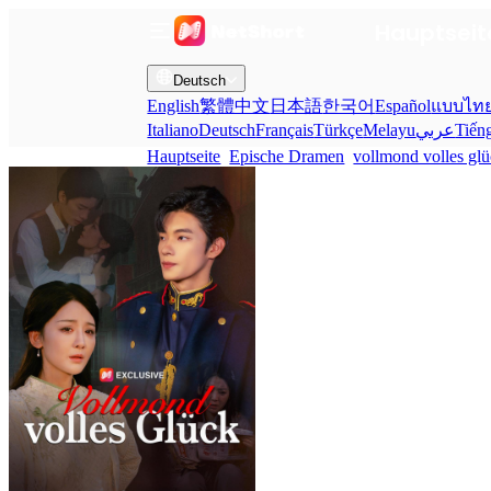
Hauptseit
Deutsch
English
繁體中文
日本語
한국어
Español
แบบไท
Italiano
Deutsch
Français
Türkçe
Melayu
عربي
Tiến
Hauptseite
Epische Dramen
vollmond volles gl