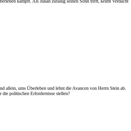
erleben kämpft. Als Julian zufällig seinen Sohn trifft, keimt Verdacht
nd allein, ums Überleben und lehnt die Avancen von Herrn Stein ab.
 die politischen Erfordernisse stellen?