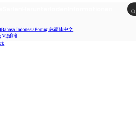
e
Serien
Herunterladen
Informationen
ย
Bahasa Indonesia
Português
简体中文
g Việt
हिंदी
ück