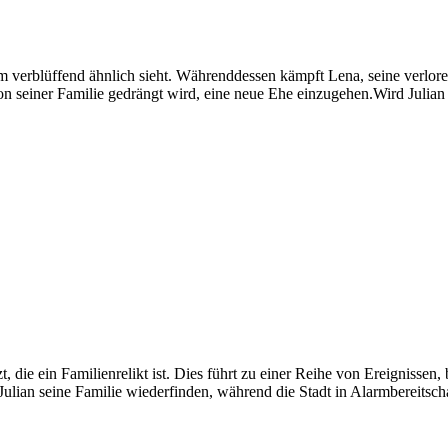
r ihm verblüffend ähnlich sieht. Währenddessen kämpft Lena, seine ver
von seiner Familie gedrängt wird, eine neue Ehe einzugehen.Wird Julia
zt, die ein Familienrelikt ist. Dies führt zu einer Reihe von Ereigniss
ulian seine Familie wiederfinden, während die Stadt in Alarmbereitscha