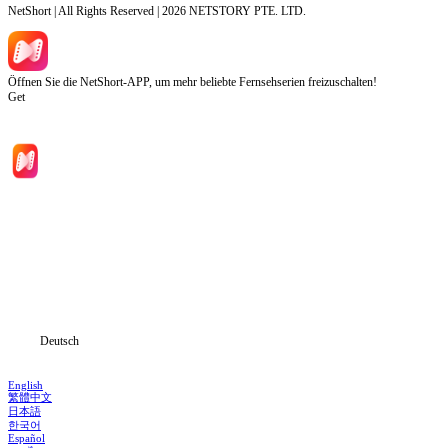
NetShort | All Rights Reserved |
2026
NETSTORY PTE. LTD.
Öffnen Sie die NetShort-APP, um mehr beliebte Fernsehserien freizuschalten!
Get
Hauptseite
Serien
Herunterladen
Informationen
Deutsch
English
繁體中文
日本語
한국어
Español