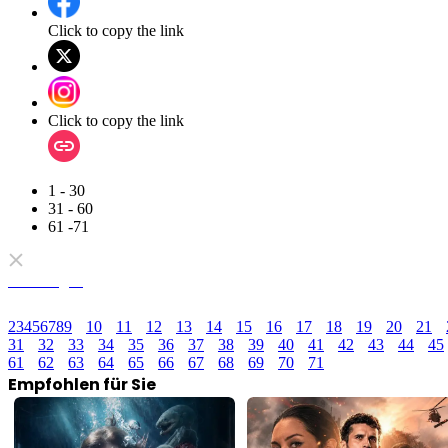
Click to copy the link
Click to copy the link
1 - 30
31 - 60
61 -71
Alle Folgen
2
3
4
5
6
7
8
9
10
11
12
13
14
15
16
17
18
19
20
21
31
32
33
34
35
36
37
38
39
40
41
42
43
44
45
61
62
63
64
65
66
67
68
69
70
71
Empfohlen für Sie