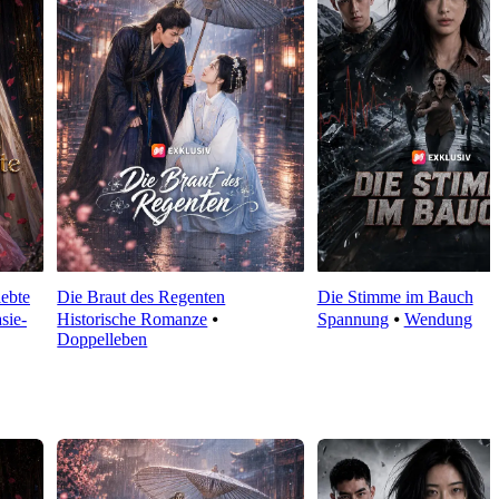
lebte
Die Braut des Regenten
Die Stimme im Bauch
sie-
Historische Romanze
⦁
Spannung
⦁
Wendung
Doppelleben