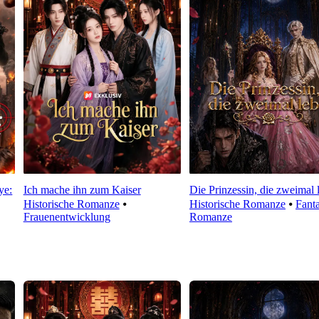
ye:
Ich mache ihn zum Kaiser
Die Prinzessin, die zweimal 
Historische Romanze
⦁
Historische Romanze
⦁
Fanta
Frauenentwicklung
Romanze