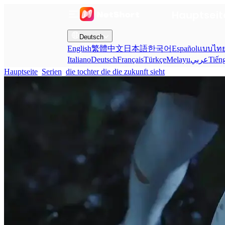
Hauptseit
Deutsch
English
繁體中文
日本語
한국어
Español
แบบไท
Italiano
Deutsch
Français
Türkçe
Melayu
عربي
Tiến
Hauptseite
Serien
die tochter die die zukunft sieht