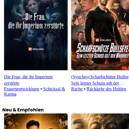
Die Frau, die ihr Imperium
(Synchro) Scharfschütze Bullse
zerstörte
Sein letzter Schuss gilt der
Frauenentwicklung
⦁
Schicksal &
Rache
⦁
Rückkehr des Helden
Wahrheit
Karma
Neu & Empfohlen