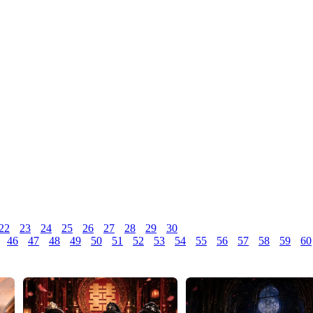
22
23
24
25
26
27
28
29
30
46
47
48
49
50
51
52
53
54
55
56
57
58
59
60