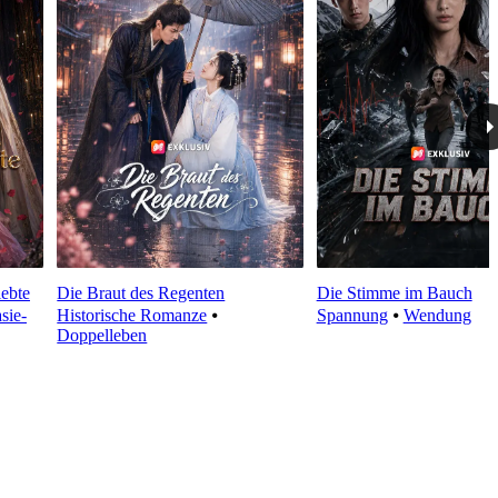
lebte
Die Braut des Regenten
Die Stimme im Bauch
sie-
Historische Romanze
⦁
Spannung
⦁
Wendung
Doppelleben