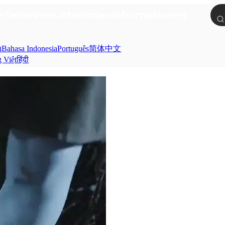
e
Serien
Herunterladen
Informationen
ย
Bahasa Indonesia
Português
简体中文
g Việt
हिंदी