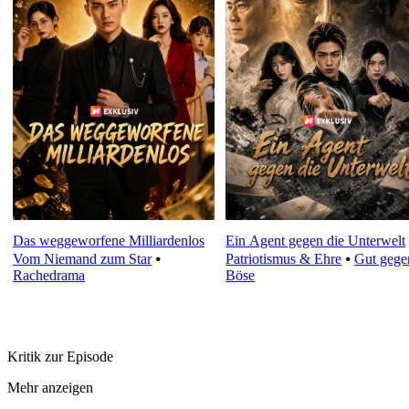
Das weggeworfene Milliardenlos
Ein Agent gegen die Unterwelt
Vom Niemand zum Star
⦁
Patriotismus & Ehre
⦁
Gut gege
Rachedrama
Böse
Kritik zur Episode
Mehr anzeigen