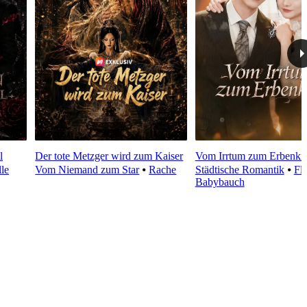
l
Der tote Metzger wird zum Kaiser
Vom Irrtum zum Erbenki
le
Vom Niemand zum Star
⦁
Rache
Städtische Romantik
⦁
Flu
Babybauch