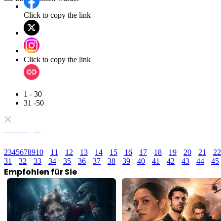
Click to copy the link
Click to copy the link
1 - 30
31 -50
Alle Folgen
2
3
4
5
6
7
8
9
10
11
12
13
14
15
16
17
18
19
20
21
22
31
32
33
34
35
36
37
38
39
40
41
42
43
44
45
Empfohlen für Sie