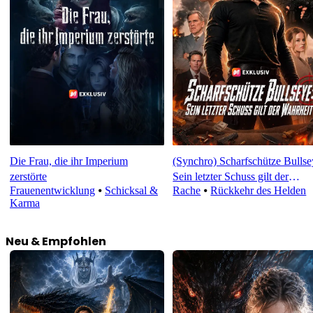
Die Frau, die ihr Imperium
(Synchro) Scharfschütze Bullse
zerstörte
Sein letzter Schuss gilt der
Frauenentwicklung
⦁
Schicksal &
Rache
⦁
Rückkehr des Helden
Wahrheit
Karma
Neu & Empfohlen