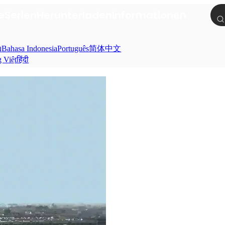
e
Serien
Herunterladen
Informationen
ย
Bahasa Indonesia
Português
简体中文
g Việt
हिंदी