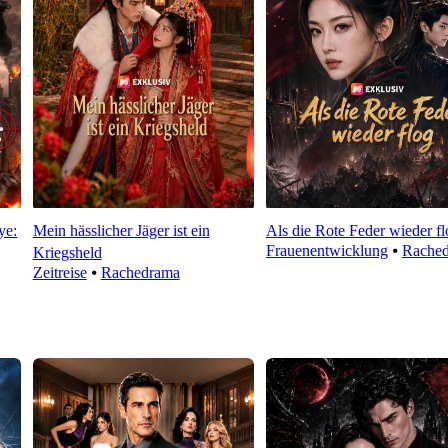
ye:
Mein hässlicher Jäger ist ein
Als die Rote Feder wieder fl
Frauenentwicklung
⦁
Rache
Kriegsheld
Zeitreise
⦁
Rachedrama