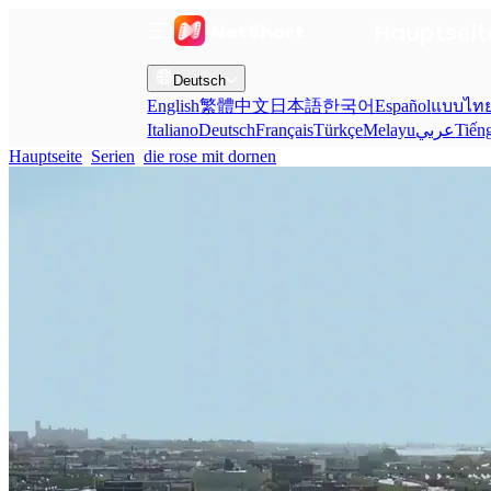
Hauptseit
Deutsch
English
繁體中文
日本語
한국어
Español
แบบไท
Italiano
Deutsch
Français
Türkçe
Melayu
عربي
Tiến
Hauptseite
Serien
die rose mit dornen