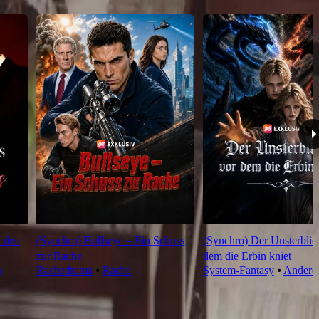
h den
(Synchro) Bullseye – Ein Schuss
(Synchro) Der Unsterblic
zur Rache
dem die Erbin kniet
n
Rachedrama
⦁
Rache
System-Fantasy
⦁
Andere