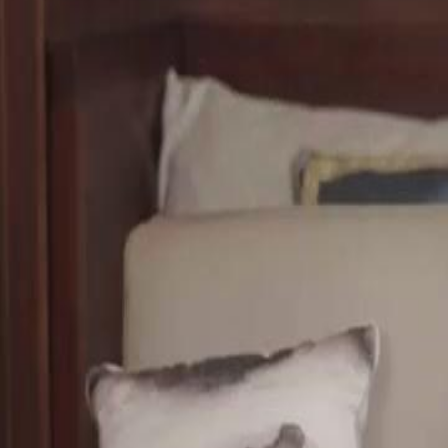
Folge freischalten
Die falsche Braut
Folge
46
3.2K
6.9K
Rachedrama
Städtische Romantik
Die Rückkehr der Sehkraft
Ben Kleins Sehkraft kehrt langsam zurück, während er und Charlot
Charlottes Angst vor Intimität und Bens plötzlicher Genesung führe