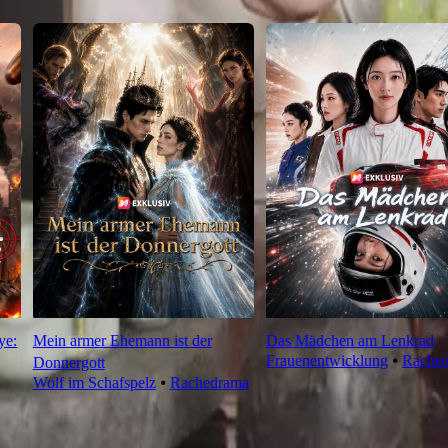
ye:
Mein armer Ehemann ist der
Das Mädchen am Lenkrad
Frauenentwicklung
⦁
Rache
Donnergott
Wolf im Schafspelz
⦁
Rachedrama