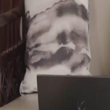
Angst ihre Beziehung zu Ben zerstören, jetzt da er wieder sehen kann
Click to copy the link
Click to copy the link
1 - 30
31 - 60
61 -67
Alle Folgen
1
2
3
4
5
6
7
8
9
10
11
12
13
14
15
16
17
18
19
20
21
22
31
32
33
34
35
36
37
38
39
40
41
42
43
44
45
47
48
49
50
51
52
53
54
55
56
57
58
59
60
61
62
63
64
65
66
67