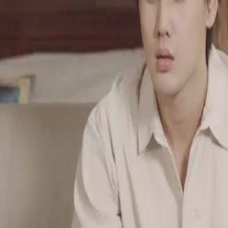
te Cawthon sich näherkommen, doch
n zu Spannungen.Wird Charlottes