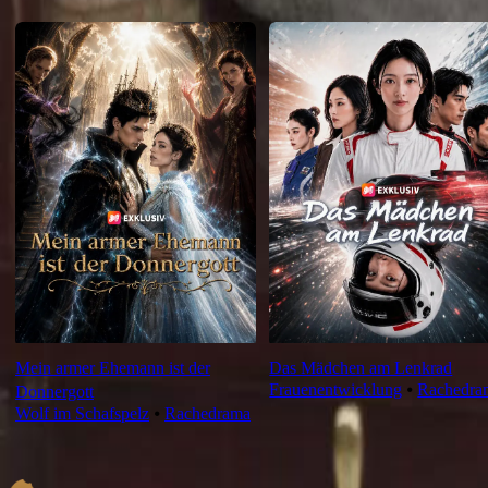
Neu & Empfohlen
Mein armer Ehemann ist der
Das Mädchen am Lenkrad
Frauenentwicklung
⦁
Rachedra
Donnergott
Wolf im Schafspelz
⦁
Rachedrama