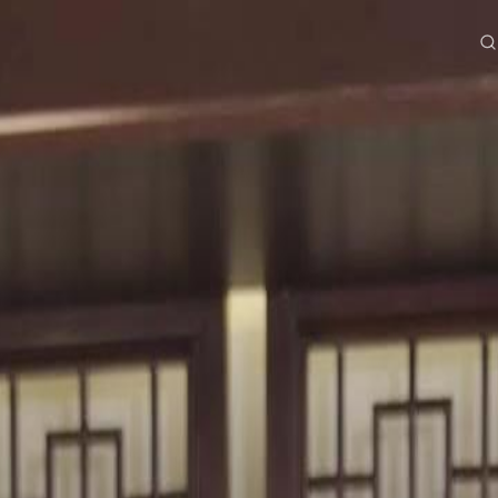
e
Serien
Herunterladen
Informationen
ย
Bahasa Indonesia
Português
简体中文
g Việt
हिंदी