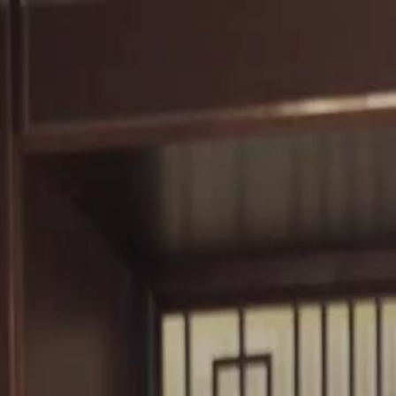
Hauptseit
Deutsch
English
繁體中文
日本語
한국어
Español
แบบไท
Italiano
Deutsch
Français
Türkçe
Melayu
عربي
Tiến
Hauptseite
Serien
die falsche braut Folge 46