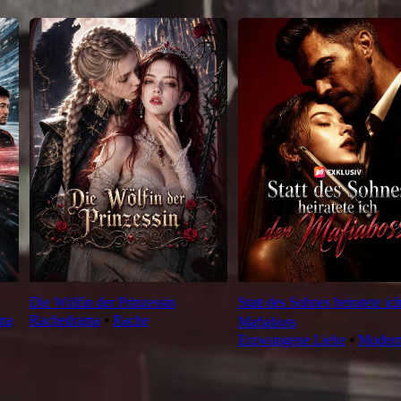
Die Wölfin der Prinzessin
Statt des Sohnes heiratete ic
ma
Rachedrama
⦁
Rache
Mafiaboss
Erzwungene Liebe
⦁
Moder