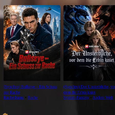
Neu & Empfohlen
(Synchro) Bullseye – Ein Schuss
(Synchro) Der Unsterbliche, vo
zur Rache
dem die Erbin kniet
Rachedrama
⦁
Rache
System-Fantasy
⦁
Andere Welt