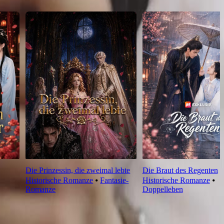
Die Prinzessin, die zweimal lebte
Die Braut des Regenten
Historische Romanze
⦁
Fantasie-
Historische Romanze
⦁
Romanze
Doppelleben