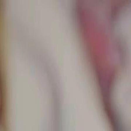
Hauptseit
Deutsch
English
繁體中文
日本語
한국어
Español
แบบไท
Italiano
Deutsch
Français
Türkçe
Melayu
عربي
Tiến
Hauptseite
Serien
die falsche braut Folge 25