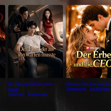
r
Der Flug, der auf ihn warten
(Synchro) Der Erbe und di
Vertragsliebe
⦁
Rachedrama
musste
Stadtleben
⦁
Rachedrama