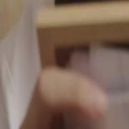
wie sie sogar im Tempel für sein Wohlergehen betet, besonders nachde
Charlotte ihre Gefühle für Adam offenbaren können, bevor es zu spät 
Click to copy the link
Click to copy the link
1 - 30
31 - 60
61 -67
Alle Folgen
1
2
3
4
5
6
7
8
9
10
11
12
13
14
15
16
17
18
19
20
21
22
26
27
28
29
30
31
32
33
34
35
36
37
38
39
40
41
42
43
44
45
61
62
63
64
65
66
67