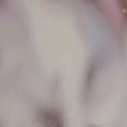
e
Serien
Herunterladen
Informationen
ย
Bahasa Indonesia
Português
简体中文
g Việt
हिंदी