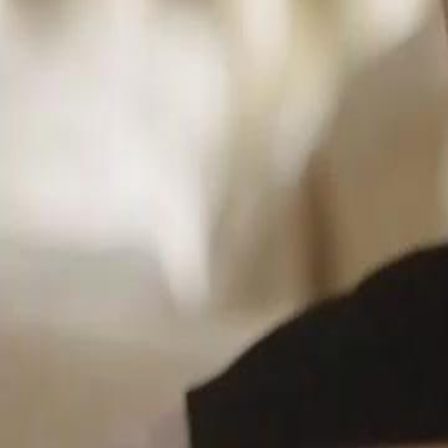
Folge freischalten
Die falsche Braut
Folge
25
3.2K
6.9K
Rachedrama
Städtische Romantik
Charlottes geheime Liebe
Charlotte dokumentiert in ihrem Tagebuch, wie sie sich in Adam Leh
gerettet und beschützt hat. Sie beschreibt ihre wachsenden Gefühle für