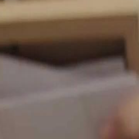
m er sich für sie opfert.Wird
ist?
23
24
46
47
48
49
50
51
52
53
54
55
56
57
58
59
60