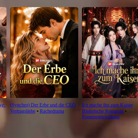
ye:
(Synchro) Der Erbe und die CEO
Ich mache ihn zum Kaiser
Vertragsliebe
⦁
Rachedrama
Historische Romanze
⦁
Frauenentwicklung