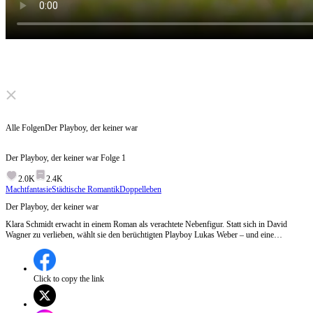
Click to unmute
Alle Folgen
Der Playboy, der keiner war
Der Playboy, der keiner war
Folge
1
2.0K
2.4K
Machtfantasie
Städtische Romantik
Doppelleben
Der Playboy, der keiner war
Klara Schmidt erwacht in einem Roman als verachtete Nebenfigur. Statt sich in David
Wagner zu verlieben, wählt sie den berüchtigten Playboy Lukas Weber – und eine
Vernunftehe. Sie will nur ihr Erbe zurück. Doch der vermeintliche Taugenichts entpuppt
sich als ganz andere Nummer … und plötzlich wird sie von der Spitze der Gesellschaft
umsorgt.
Click to copy the link