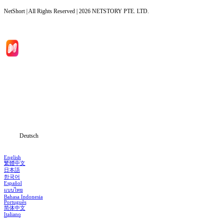
NetShort | All Rights Reserved |
2026
NETSTORY PTE. LTD.
Hauptseite
Serien
Herunterladen
Informationen
Deutsch
English
繁體中文
日本語
한국어
Español
แบบไทย
Bahasa Indonesia
Português
简体中文
Italiano