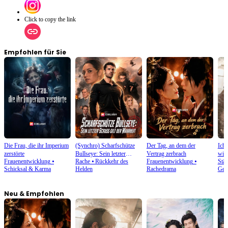
Click to copy the link
Empfohlen für Sie
Die Frau, die ihr Imperium
(Synchro) Scharfschütze
Der Tag, an dem der
Ich 
zerstörte
Bullseye: Sein letzter
Vertrag zerbrach
will
Frauenentwicklung
⦁
Rache
⦁
Rückkehr des
Frauenentwicklung
⦁
Stä
Schuss gilt der Wahrheit
Schicksal & Karma
Helden
Rachedrama
Gege
Neu & Empfohlen