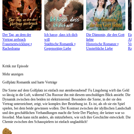
Der Tag, an dem der
Ich hasse, dass ich dich
Die Dämonin, die den Gott
Eine
Vertrag zerbrach
will
liebte
Alp
Frauenentwicklung
⦁
Städtische Romantik
⦁
Historische Romanze
⦁
Vom
Rachedrama
Gegenseitige Liebe
Unsterbliche Liebe
Rac
Kritik zur Episode
Mehr anzeigen
Golfplatz Romantik und harte Verträge
Die Szene auf dem Golfplatz ist einfach nur atemberaubend! Fu Lingsheng wirft das Geld
so lässig in die Luft, während Chu Ruoxue ihn mit diesem unschuldigen Blick ansieht. Die
Dynamik zwischen den beiden ist elektrisierend. Besonders die Szene, in der sie den
Vertrag unterzeichnet, zeigt, wie komplex ihre Beziehung ist. Es ist, als ob sie ein Spiel
spielen, bei dem beide gewinnen wollen. Der Kontrast zwischen der idyllischen Landschaft
und den geschäftlichen Verhandlungen macht die Serie Der Playboy, der keiner war so
fesselnd. Man kann nicht anders, als mitzufiebern, wie sich ihre Geschichte entwickelt. Die
Chemie zwischen den Schauspielern ist einfach unglaublich!