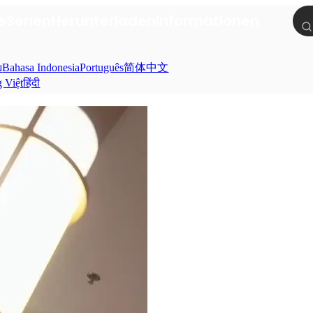
e
Serien
Herunterladen
Informationen
ย
Bahasa Indonesia
Português
简体中文
g Việt
हिंदी