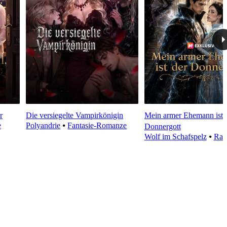
r
Die versiegelte Vampirkönigin
Mein armer Ehemann ist 
e
Polyandrie
⦁
Fantasie-Romanze
Donnergott
Wolf im Schafspelz
⦁
Rac