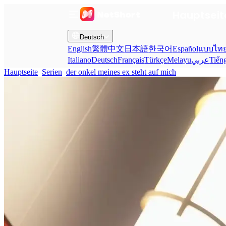
Hauptseit
Deutsch
English
繁體中文
日本語
한국어
Español
แบบไท
Italiano
Deutsch
Français
Türkçe
Melayu
عربي
Tiến
Hauptseite
Serien
der onkel meines ex steht auf mich