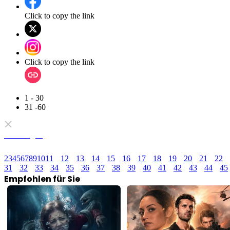
Click to copy the link
Click to copy the link
1 - 30
31 -60
Alle Folgen
2
3
4
5
6
7
8
9
10
11
12
13
14
15
16
17
18
19
20
21
22
31
32
33
34
35
36
37
38
39
40
41
42
43
44
45
Empfohlen für Sie