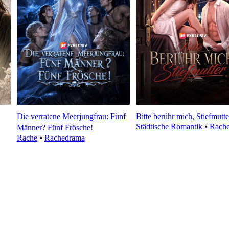
Die verratene Meerjungfrau: Fünf
Bitte berühr mich, Stiefmutte
Städtische Romantik
⦁
Rach
Männer? Fünf Frösche!
Rache
⦁
Rachedrama