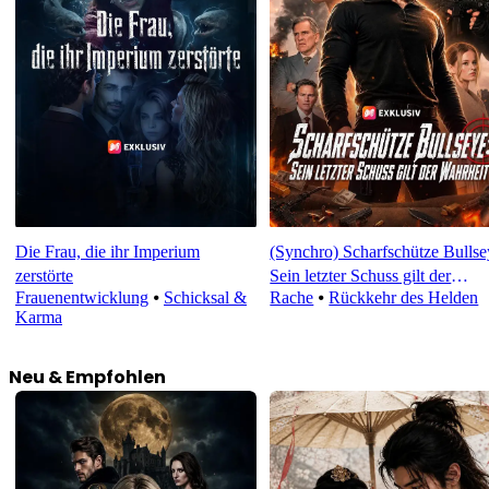
Die Frau, die ihr Imperium
(Synchro) Scharfschütze Bullse
zerstörte
Sein letzter Schuss gilt der
Frauenentwicklung
⦁
Schicksal &
Rache
⦁
Rückkehr des Helden
Wahrheit
Karma
Neu & Empfohlen