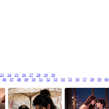
23
24
25
26
27
28
29
30
46
47
48
49
50
51
52
53
54
55
56
57
58
59
60