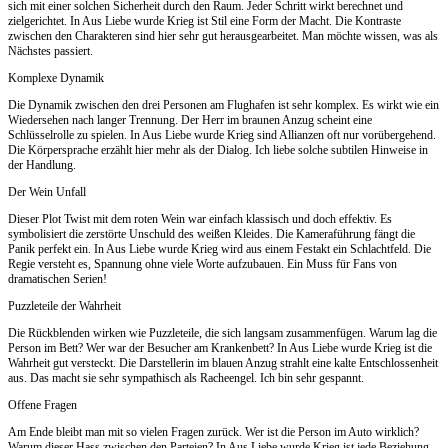
sich mit einer solchen Sicherheit durch den Raum. Jeder Schritt wirkt berechnet und
zielgerichtet. In Aus Liebe wurde Krieg ist Stil eine Form der Macht. Die Kontraste
zwischen den Charakteren sind hier sehr gut herausgearbeitet. Man möchte wissen, was als
Nächstes passiert.
Komplexe Dynamik
Die Dynamik zwischen den drei Personen am Flughafen ist sehr komplex. Es wirkt wie ein
Wiedersehen nach langer Trennung. Der Herr im braunen Anzug scheint eine
Schlüsselrolle zu spielen. In Aus Liebe wurde Krieg sind Allianzen oft nur vorübergehend.
Die Körpersprache erzählt hier mehr als der Dialog. Ich liebe solche subtilen Hinweise in
der Handlung.
Der Wein Unfall
Dieser Plot Twist mit dem roten Wein war einfach klassisch und doch effektiv. Es
symbolisiert die zerstörte Unschuld des weißen Kleides. Die Kameraführung fängt die
Panik perfekt ein. In Aus Liebe wurde Krieg wird aus einem Festakt ein Schlachtfeld. Die
Regie versteht es, Spannung ohne viele Worte aufzubauen. Ein Muss für Fans von
dramatischen Serien!
Puzzleteile der Wahrheit
Die Rückblenden wirken wie Puzzleteile, die sich langsam zusammenfügen. Warum lag die
Person im Bett? Wer war der Besucher am Krankenbett? In Aus Liebe wurde Krieg ist die
Wahrheit gut versteckt. Die Darstellerin im blauen Anzug strahlt eine kalte Entschlossenheit
aus. Das macht sie sehr sympathisch als Racheengel. Ich bin sehr gespannt.
Offene Fragen
Am Ende bleibt man mit so vielen Fragen zurück. Wer ist die Person im Auto wirklich?
Warum dieser Hass zwischen den Parteien? In Aus Liebe wurde Krieg ist jede Beziehung