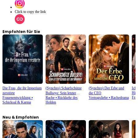
Click to copy the link
Empfohlen für Sie
Die Frau, die ihr Imperium
(Synchro) Scharfschütze
(Synchro) Der Erbe und
Ich
His
zerstörte
Bullseye: Sein letzter
die CEO
Fra
Frauenentwicklung
⦁
Rache
⦁
Rückkehr des
Vertragsliebe
⦁
Rachedrama
Schuss gilt der Wahrheit
Schicksal & Karma
Helden
Neu & Empfohlen