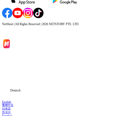
NetShort | All Rights Reserved |
2026
NETSTORY PTE. LTD.
Hauptseite
Serien
Herunterladen
Informationen
Deutsch
English
繁體中文
日本語
한국어
Español