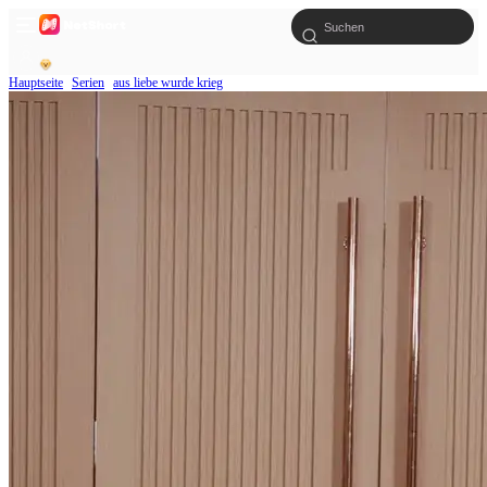
Hauptseite
Serien
aus liebe wurde krieg