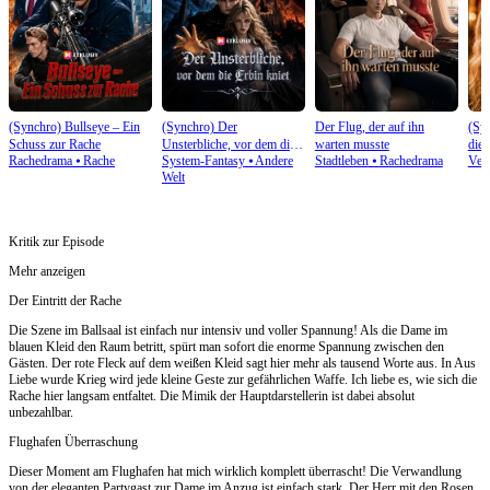
(Synchro) Bullseye – Ein
(Synchro) Der
Der Flug, der auf ihn
(Sy
Schuss zur Rache
Unsterbliche, vor dem die
warten musste
die
Rachedrama
⦁
Rache
System-Fantasy
⦁
Andere
Stadtleben
⦁
Rachedrama
Vert
Erbin kniet
Welt
Kritik zur Episode
Mehr anzeigen
Der Eintritt der Rache
Die Szene im Ballsaal ist einfach nur intensiv und voller Spannung! Als die Dame im
blauen Kleid den Raum betritt, spürt man sofort die enorme Spannung zwischen den
Gästen. Der rote Fleck auf dem weißen Kleid sagt hier mehr als tausend Worte aus. In Aus
Liebe wurde Krieg wird jede kleine Geste zur gefährlichen Waffe. Ich liebe es, wie sich die
Rache hier langsam entfaltet. Die Mimik der Hauptdarstellerin ist dabei absolut
unbezahlbar.
Flughafen Überraschung
Dieser Moment am Flughafen hat mich wirklich komplett überrascht! Die Verwandlung
von der eleganten Partygast zur Dame im Anzug ist einfach stark. Der Herr mit den Rosen