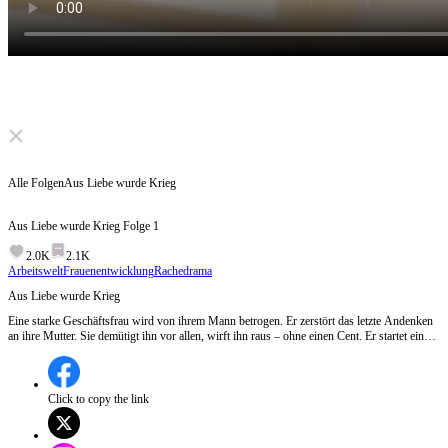
Click to unmute
Alle Folgen
Aus Liebe wurde Krieg
Aus Liebe wurde Krieg
Folge
1
2.0K
2.1K
Arbeitswelt
Frauenentwicklung
Rachedrama
Aus Liebe wurde Krieg
Eine starke Geschäftsfrau wird von ihrem Mann betrogen. Er zerstört das letzte Andenken
an ihre Mutter. Sie demütigt ihn vor allen, wirft ihn raus – ohne einen Cent. Er startet einen
neuen Angriff mit einem giftigen Produkt. Sie entlarvt ihn live im Fernsehen. Er verliert
alles, wird zum Krüppel. Sie wird die reichste Frau des Landes. Am Ende kniet er im
Dreck – sie steht ganz oben.
Click to copy the link