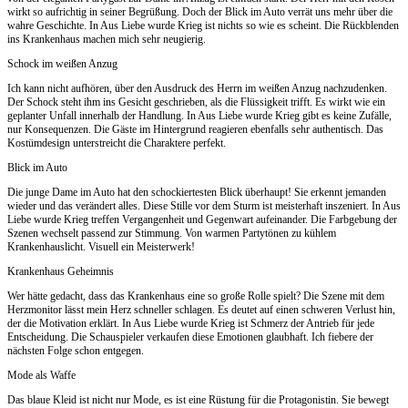
wirkt so aufrichtig in seiner Begrüßung. Doch der Blick im Auto verrät uns mehr über die
wahre Geschichte. In Aus Liebe wurde Krieg ist nichts so wie es scheint. Die Rückblenden
ins Krankenhaus machen mich sehr neugierig.
Schock im weißen Anzug
Ich kann nicht aufhören, über den Ausdruck des Herrn im weißen Anzug nachzudenken.
Der Schock steht ihm ins Gesicht geschrieben, als die Flüssigkeit trifft. Es wirkt wie ein
geplanter Unfall innerhalb der Handlung. In Aus Liebe wurde Krieg gibt es keine Zufälle,
nur Konsequenzen. Die Gäste im Hintergrund reagieren ebenfalls sehr authentisch. Das
Kostümdesign unterstreicht die Charaktere perfekt.
Blick im Auto
Die junge Dame im Auto hat den schockiertesten Blick überhaupt! Sie erkennt jemanden
wieder und das verändert alles. Diese Stille vor dem Sturm ist meisterhaft inszeniert. In Aus
Liebe wurde Krieg treffen Vergangenheit und Gegenwart aufeinander. Die Farbgebung der
Szenen wechselt passend zur Stimmung. Von warmen Partytönen zu kühlem
Krankenhauslicht. Visuell ein Meisterwerk!
Krankenhaus Geheimnis
Wer hätte gedacht, dass das Krankenhaus eine so große Rolle spielt? Die Szene mit dem
Herzmonitor lässt mein Herz schneller schlagen. Es deutet auf einen schweren Verlust hin,
der die Motivation erklärt. In Aus Liebe wurde Krieg ist Schmerz der Antrieb für jede
Entscheidung. Die Schauspieler verkaufen diese Emotionen glaubhaft. Ich fiebere der
nächsten Folge schon entgegen.
Mode als Waffe
Das blaue Kleid ist nicht nur Mode, es ist eine Rüstung für die Protagonistin. Sie bewegt