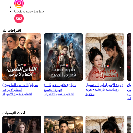
Click to copy the link
اقتراحات لك
لوك
زوجة الإمبراطور المتسول
(مدبلج) ظنوه ضعيفًا…
(مدبلج) القناص الملعون:
رومانسية تاريخية
⦁
هوية
نني
فهزم الجميع
انتقام لا يرحم
مخفية
ال
⦁
انتقام
⦁
فضح الأشرار
انتقام
⦁
عودة الأقوياء
الية
أحدث التوصيات