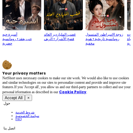
رده
زوجة الإمبراطور المتسول
غضب الملياردير العائد
أسيرة حبه
حياة
رومانسية تاريخية
⦁
هوية
فضح الأشرار
⦁
الريف
حب بعقد
⦁
رومانسية
رية
مخفية
حضرية
Your privacy matters
NetShort uses necessary cookies to make our site work. We would also like to use cookies
and similar technologies on our sites to personalize content and provide and improve site
features.If you 'Accept all', you allow us and our third-party partners to collect and use your
Cookie Policy
personal irformation as described in our
.
Accept All
×
حول
شروط الخدمة
سياسة الخصوصية
FAQ
اتصل بنا