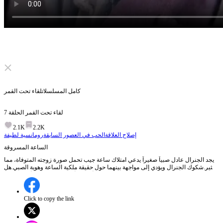
Click to unmute
كامل المسلسلات
لقاء تحت القمر
لقاء تحت القمر
الحلقة
7
2.1K
2.2K
إصلاح العلاقة
الحب في العصور السابقة
رومانسية لطيفة
الساعة المسروقة
يجد الجنرال عادل صبياً صغيراً يدعي امتلاك ساعة جيب تحمل صورة زوجته المتوفاة، مما
يثير شكوك الجنرال ويؤدي إلى مواجهة بينهما حول حقيقة ملكية الساعة وهوية الصبي.هل
سيتمكن الصبي من إثبات أن المرأة في الصورة هي أمه بالفعل؟
Click to copy the link