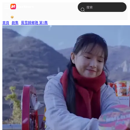
首頁
劇集
風雪歸鄉路 第3集