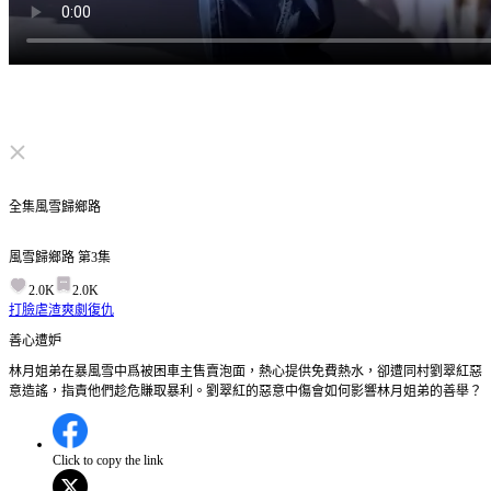
点击取消静音
全集
風雪歸鄉路
風雪歸鄉路
第
3
集
2.0K
2.0K
打臉虐渣
爽劇
復仇
善心遭妒
林月姐弟在暴風雪中爲被困車主售賣泡面，熱心提供免費熱水，卻遭同村劉翠紅惡
意造謠，指責他們趁危賺取暴利。劉翠紅的惡意中傷會如何影響林月姐弟的善舉？
Click to copy the link