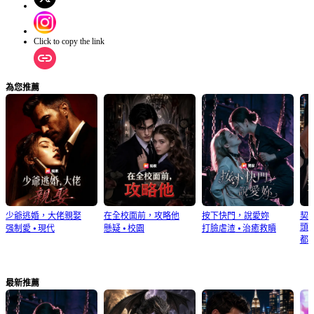
Click to copy the link
為您推薦
少爺逃婚，大佬親娶
在全校面前，攻略他
按下快門，說愛妳
契
頭
强制愛
⦁
現代
懸疑
⦁
校園
打臉虐渣
⦁
治癒救贖
都
最新推薦