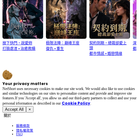
按下快門，說愛妳
極限法陣：巔峰王座
契約到期，總裁卻愛上
深
頭
打臉虐渣
⦁
治癒救贖
復仇
⦁
重生
都
都市情感
⦁
婚戀情緣
Your privacy matters
NetShort uses necessary cookies to make our site work. We would also like to use cookies
and similar technologies on our sites to personalize content and provide and improve site
features.If you 'Accept all', you allow us and our third-party partners to collect and use your
Cookie Policy
personal irformation as described in our
.
Accept All
×
關於
服務條款
隱私權政策
FAQ