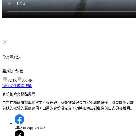
点击取消静音
全集
霜炎決
霜炎決
第
4
集
72.1K
338.6K
復仇
女性成長
逆襲
身份揭曉與殘酷懲罰
白霜在極度飢餓與絕望中回憶母親，意外被發現是白家小姐的身份，引發顧炎對欺
負她的奴僕的嚴厲懲罰。白霜的身份曝光後，她將如何面對顧炎與白家的複雜關
係？
Click to copy the link