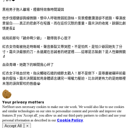
黑袍男子抱人離場，煙霧特效像時間凝固
他步伐穩健卻肩線微顫，懷中人呼吸微弱如游絲。背景煙塵瀰漫卻不遮臉，導演故
意留白——真正的悲劇不在喧囂，而在這份沉默的重量。霜炎決的收尾，餘韻比劇
情更長⏳
結局前那句「饒命啊少爺」，聽得我手心冒汗
紅衣女侍衛被拖走時嘶喊，聲音撕裂又帶哭腔。不是怕死，是怕少爺因她失了分
寸。霜炎決最狠的刀，永遠藏在忠誠者的絕望裡——這哪是古裝劇？是人性顯微鏡
🔬
血染青磚，她跪下的瞬間我心碎了
紅衣女子咳血伏地，指尖觸碰石縫的細節太戳人！那不是倒下，是尊嚴被碾碎前最
後的倔強。霜炎決開篇就用身體語言講完一場權力壓迫，比台詞更有力的是她眼裡
未落的淚與緊咬的唇齒😭
Your privacy matters
NetShort uses necessary cookies to make our site work. We would also like to use cookies
and similar technologies on our sites to personalize content and provide and improve site
features.If you 'Accept all', you allow us and our third-party partners to collect and use your
Cookie Policy
personal irformation as described in our
.
Accept All
×