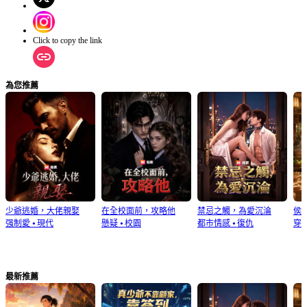
Click to copy the link
為您推薦
少爺逃婚，大佬親娶
在全校面前，攻略他
禁忌之觸，為愛沉淪
侯
强制愛
⦁
現代
懸疑
⦁
校園
都市情感
⦁
復仇
穿
最新推薦