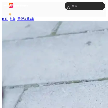
首頁
劇集
霜炎決 第4集