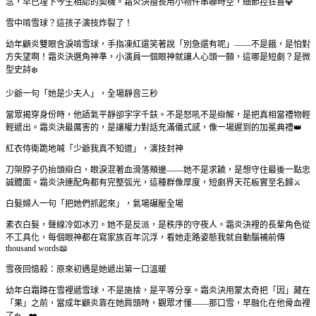
念，早已埋下今生相認的契機。霜炎決擅長用小物件串聯時空，細節控狂喜💎
雪中啃雪球？這孩子演技炸裂了！
幼年顧炎雙眼含淚啃雪球，手指凍紅還笑著說「別急還有呢」——不是餓，是怕對
方失望啊！霜炎決選角神準，小演員一個眼神就讓人心頭一顫，這哪是短劇？是微
型史詩❄️
少爺一句「她是少夫人」，全場靜音三秒
當眾揭穿身份時，他語氣平靜卻字字千鈇。不是怒吼不是辯解，是把真相當禮物輕
輕遞出。霜炎決最厲害的，是讓權力對話充滿儀式感，像一場遲到的加冕典禮👑
紅衣侍衛跪地喊「少爺我真不知道」，演技封神
刀架脖子仍抬頭辯白，眼淚混著血滑落頰邊——她不是求饒，是想守住最後一點忠
誠體面。霜炎決連配角都有完整弧光，這種群像厚度，短劇界天花板實至名歸⚔️
白髮婦人一句「把她們抓起來」，氣場碾壓全場
素衣白髮，聲線冷如冰刃。她不是反派，是秩序的守夜人。霜炎決裡的長輩角色從
不工具化，每個眼神都在寫家族百年沉浮，看她走路姿態我就自動腦補前傳
thousand words📖
雪夜回憶殺：原來初遇是她遞出第一口溫暖
幼年白霜蹲在雪裡遞雪球，不是施捨，是平等分享。霜炎決用蒙太奇把「因」藏在
「果」之前，當成年顧炎靠在她肩頭時，觀眾才懂——那口雪，早融化在他骨血裡
了❄️→❤️