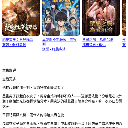
絕境重生：荒島降臨
真少爺不靠顧家，靠簽
禁忌之觸，為愛沉淪
侯
到
穿越
⦁
奇幻腦洞
都市情感
⦁
復仇
穿
逆襲
⦁
打臉虐渣
本集影評
查看更多
他抱起她的那一刻，火焰特效都變溫柔了
黑袍男子扛起白衣女子，周身金焰流轉卻不灼人——這哪是法術？分明是心火外
溢！劇組連光效都懂情緒分寸，霜炎決的視覺語言簡直會呼吸，看一次心口發燙一
次🔥
玉佩特寫藏玄機，兩代人的命運交織在此
淺綠衣女子頸間白玉佩，與幼年白霜手中那枚紋路一致！原來童年雪地施粥的善