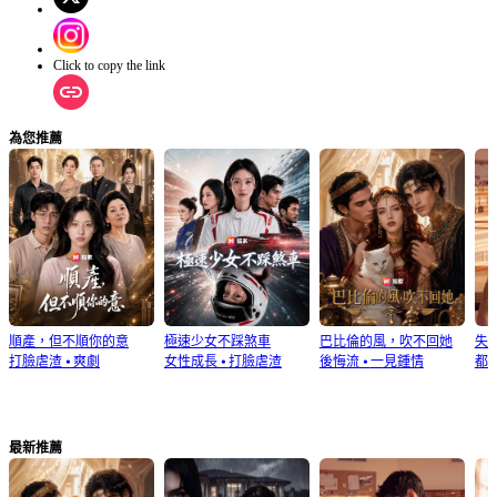
Click to copy the link
為您推薦
順產，但不順你的意
極速少女不踩煞車
巴比倫的風，吹不回她
失
打臉虐渣
⦁
爽劇
女性成長
⦁
打臉虐渣
後悔流
⦁
一見鍾情
都
最新推薦