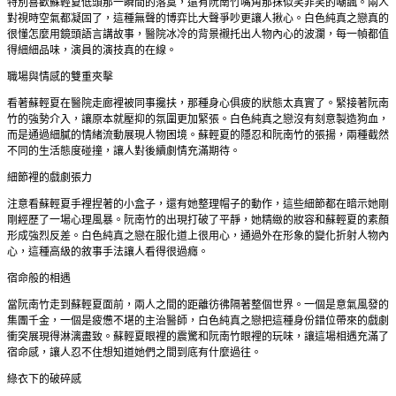
特別喜歡蘇輕夏低頭那一瞬間的落寞，還有阮南竹嘴角那抹似笑非笑的嘲諷。兩人
對視時空氣都凝固了，這種無聲的博弈比大聲爭吵更讓人揪心。白色純真之戀真的
很懂怎麼用鏡頭語言講故事，醫院冰冷的背景襯托出人物內心的波瀾，每一幀都值
得細細品味，演員的演技真的在線。
職場與情感的雙重夾擊
看著蘇輕夏在醫院走廊裡被同事攙扶，那種身心俱疲的狀態太真實了。緊接著阮南
竹的強勢介入，讓原本就壓抑的氛圍更加緊張。白色純真之戀沒有刻意製造狗血，
而是通過細膩的情緒流動展現人物困境。蘇輕夏的隱忍和阮南竹的張揚，兩種截然
不同的生活態度碰撞，讓人對後續劇情充滿期待。
細節裡的戲劇張力
注意看蘇輕夏手裡捏著的小盒子，還有她整理帽子的動作，這些細節都在暗示她剛
剛經歷了一場心理風暴。阮南竹的出現打破了平靜，她精緻的妝容和蘇輕夏的素顏
形成強烈反差。白色純真之戀在服化道上很用心，通過外在形象的變化折射人物內
心，這種高級的敘事手法讓人看得很過癮。
宿命般的相遇
當阮南竹走到蘇輕夏面前，兩人之間的距離彷彿隔著整個世界。一個是意氣風發的
集團千金，一個是疲憊不堪的主治醫師，白色純真之戀把這種身份錯位帶來的戲劇
衝突展現得淋漓盡致。蘇輕夏眼裡的震驚和阮南竹眼裡的玩味，讓這場相遇充滿了
宿命感，讓人忍不住想知道她們之間到底有什麼過往。
綠衣下的破碎感