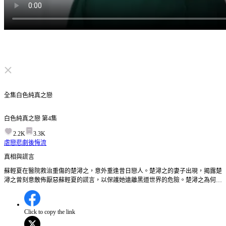
点击取消静音
全集
白色純真之戀
白色純真之戀
第
4
集
2.2K
3.3K
虐戀
悲劇
後悔流
真相與謊言
蘇輕夏在醫院救治重傷的楚潯之，意外重逢昔日戀人。楚潯之的妻子出現，揭露楚
潯之曾刻意散佈厭惡蘇輕夏的謊言，以保護她遠離黑道世界的危險。楚潯之為何要
撒謊傷害蘇輕夏？他究竟在隱藏什麼秘密？
Click to copy the link