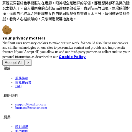
蘇輕夏穿著綠色手術服站在走廊，眼神裡全是壓抑的悲傷，那種想哭卻不能哭的隱
忍太戳人了。白大褂同事的安慰反而讓她更顯孤單，直到阮南竹出現，氣場瞬間對
撞。這部白色純真之戀把職場女性的脆弱與堅強刻畫得入木三分，每個微表情都是
戲，看得人心裡酸酸的，只想衝進螢幕抱抱她。
Your privacy matters
NetShort uses necessary cookies to make our site work. We would also like to use cookies
and similar technologies on our sites to personalize content and provide and improve site
features.If you 'Accept all', you allow us and our third-party partners to collect and use your
Cookie Policy
personal irformation as described in our
.
Accept All
×
關於
服務條款
隱私權政策
FAQ
聯絡我們
support@netshort.com
business@netshort.com
劇集
精彩劇場
熱門短劇