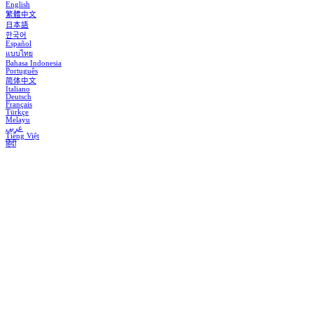
English
繁體中文
日本語
한국어
Español
แบบไทย
Bahasa Indonesia
Português
简体中文
Italiano
Deutsch
Français
Türkçe
Melayu
عربي
Tiếng Việt
हिंदी