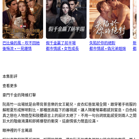
巴比倫的風，吹不回她
假千金贏了前半場
失陷於你的絕對
新
後悔流
⦁
一見鍾情
都市情感
⦁
女性成長
都市情感
⦁
偽兄弟姐妹
都
本集影評
查看更多
豪門千金的降維打擊
阮南竹一出場就是自帶背景音樂的女王範兒，皮衣紅唇氣場全開，跟穿著手術服的
蘇輕夏形成鮮明對比。那種居高臨下的審視感，讓人隔著螢幕都感到窒息。白色純
真之戀在人物造型和肢體語言上的設計太絕了，不用一句台詞就能感受到兩人之間
巨大的階級鴻溝和即將爆發的衝突，這劇情張力簡直拉滿。
眼神裡的千言萬語