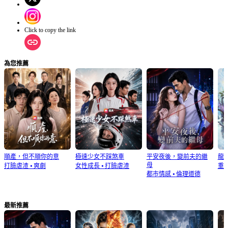
Click to copy the link
為您推薦
順產，但不順你的意
極速少女不踩煞車
平安夜後，變前夫的繼
龍
母
打臉虐渣
⦁
爽劇
女性成長
⦁
打臉虐渣
重
都市情感
⦁
倫理道德
最新推薦