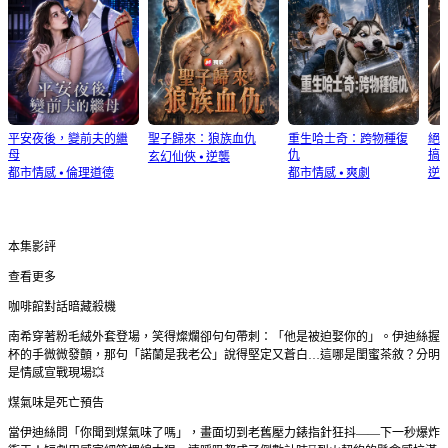
平安夜後，變前夫的繼
聖子歸來：狼族血仇
重生哈士奇：跨物種復
絕
母
仇
搞
玄幻仙俠
⦁
逆襲
都市情感
⦁
倫理道德
都市情感
⦁
爽劇
逆
本集影評
查看更多
咖啡館對話暗藏殺機
南希穿著粉毛絨外套登場，笑得燦爛卻句句帶刺：「他是被迫娶你的」。伊迪絲握
杯的手微微發顫，那句「諾蘭是我老公」說得堅定又蒼白…這哪是閨蜜茶敘？分明
是情感宣戰現場💥
煤氣味是死亡預告
當伊迪絲問「你聞到煤氣味了嗎」，畫面切到老舊壓力錶指針狂抖——下一秒爆炸