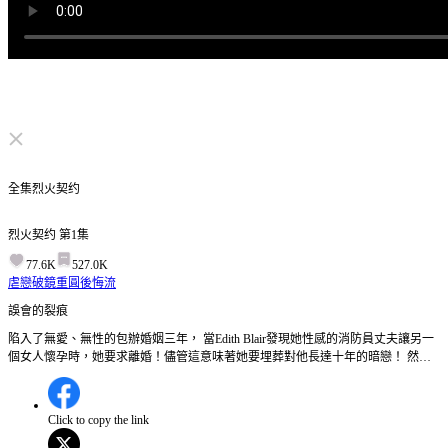
点击取消静音
全集
烈火契约
烈火契约
第
1
集
77.6K
527.0K
虐戀
破鏡重圓
後悔流
誤會的裂痕
陷入了無愛、無性的包辦婚姻三年， 當Edith Blair發現她性感的消防員丈夫讓另一
個女人懷孕時，她要求離婚！儘管這意味著她要埋葬對他長達十年的暗戀！ 然而
她的老公拒絕簽字，除非她答應跟他扮演最後一個月的恩愛夫妻……接著，Edith
驚訝的發現，一個巨大的誤會橫亙在她跟她的丈夫之間…… 第1集:伊迪絲發現丈夫
諾蘭與南希的親密關係，南希更挑釁地表示諾蘭是被迫娶伊迪絲，若有選擇會選
Click to copy the link
她。就在伊迪絲心碎之際，諾蘭被緊急叫去救援，留下伊迪絲獨自面對這段婚姻的
真相。諾蘭的選擇會如何影響他和伊迪絲的婚姻？