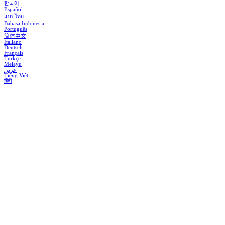
한국어
Español
แบบไทย
Bahasa Indonesia
Português
简体中文
Italiano
Deutsch
Français
Türkçe
Melayu
عربي
Tiếng Việt
हिंदी