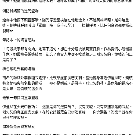
衝天！短劇用感官細節埋線太狠，連呼吸都成了倒數計時⏳烈火契約的懸念感拉滿
消防員諾蘭的逆光登場
煙霧中他摘下頭盔那瞬，陽光穿透塵埃灑在他鬍渣上。不是英雄降臨，是命運重
逢。伊迪絲睜眼喊出「諾蘭」時，我手心全汗——這聲呼喚，比任何台詞都更撕心
裂肺💔
筆記本上的謊言起點
「每段故事都有開始」她寫下這句，卻在十分鐘後被現實打臉。作為愛情小說暢銷
作家，她最擅長編造結局，卻忘了真實人生從不按草稿走…烈火契約，燒掉的何止
是房子？
粉色絨毛外套的隱喻
南希的粉絨外套像糖衣炮彈，柔軟華麗卻裹著尖刺。當她俯身靠近伊迪絲時，鏡頭
特寫她指尖無名指的鑽戒——那不是婚戒，是戰書。烈火契約裡，最危險的從來不
是火焰，是偽裝的溫柔🌸
最後一句質問直擊靈魂
伊迪絲在火光中低語：「這就是你的選擇嗎？」沒有哭喊，只有灰燼飄落的靜默。
烈火契約真正厲害之處，在於它讓觀眾自己拼湊真相——你會選誰？答案早藏在你
屏住的呼吸裡。
開場就是高能窒息感