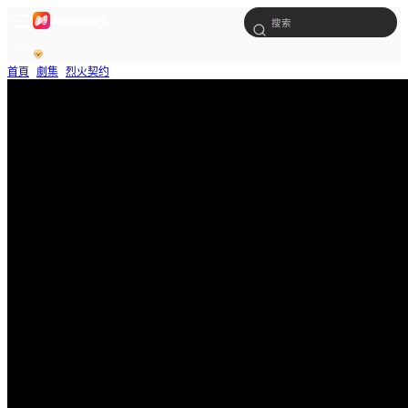
首頁
劇集
烈火契约