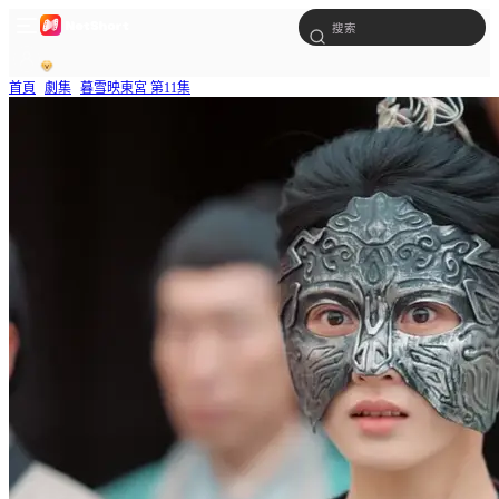
首頁
劇集
暮雪映東宮 第11集