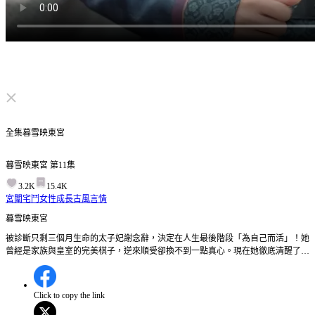
点击取消静音
全集
暮雪映東宮
暮雪映東宮
第
11
集
3.2K
15.4K
宮闈宅鬥
女性成長
古風言情
暮雪映東宮
被診斷只剩三個月生命的太子妃謝念辭，決定在人生最後階段「為自己而活」！她
曾經是家族與皇室的完美棋子，逆來順受卻換不到一點真心。現在她徹底清醒了
——倒掉苦藥、拋開禮法，還狠狠賞了惡兄巴掌，智鬥心機宮妃、舌戰皇后，一連
串爆走行徑震驚整個朝野！連一向對她不屑一顧的太子蕭珩，也忍不住對她刮目相
看。而在步球比賽中，她化名參賽、驚豔全場，更在關鍵時刻揭開身份，讓所有人
Click to copy the link
看見她隱藏已久的鋒芒。夕陽下，她笑得肆意又閃亮，像一道光直接撞進太子心
裡……這場「向死而生」的瘋狂逆襲，究竟會讓太子追妻成功，還是她將在三個月