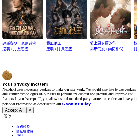
鋼鐵黎明：底層裁決
混血狼王
愛上最討厭的你
校
逆襲
⦁
打臉虐渣
逆襲
⦁
打臉虐渣
都市情感
⦁
兩情相悅
打
Your privacy matters
NetShort uses necessary cookies to make our site work. We would also like to use cookies
and similar technologies on our sites to personalize content and provide and improve site
features.If you 'Accept all', you allow us and our third-party partners to collect and use your
Cookie Policy
personal irformation as described in our
.
Accept All
×
關於
服務條款
隱私權政策
FAQ