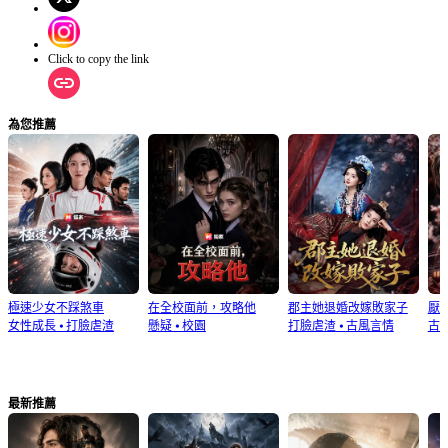
後瀟灑離開？
Click to copy the link
為您推薦
極速少女不踩煞車
在全校面前，攻略他
郡主她退婚改嫁敗家子
厭
女性成長
⦁
打臉虐渣
懸疑
⦁
校園
打臉虐渣
⦁
古風言情
古
最新推薦