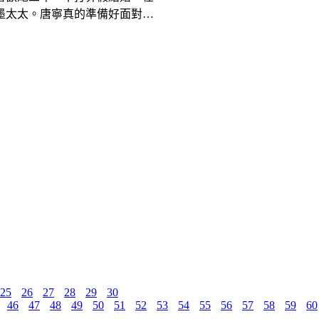
墨太太。唐寧真的準備好面對這
25
26
27
28
29
30
46
47
48
49
50
51
52
53
54
55
56
57
58
59
60