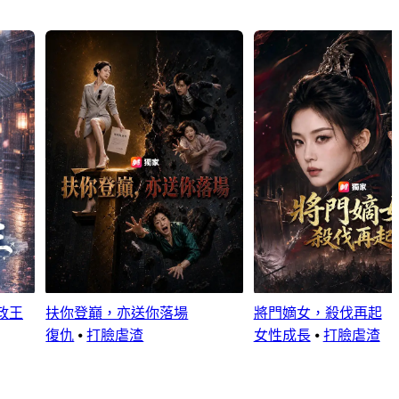
政王
扶你登巔，亦送你落場
將門嫡女，殺伐再起
復仇
⦁
打臉虐渣
女性成長
⦁
打臉虐渣