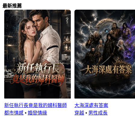
最新推薦
新任執行長竟是我的婦科醫師
大海深處有答案
都市情感
⦁
婚戀情緣
穿越
⦁
男性成長