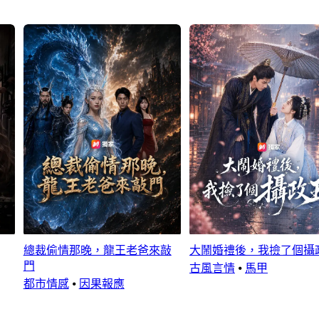
總裁偷情那晚，龍王老爸來敲
大鬧婚禮後，我撿了個攝
門
古風言情
⦁
馬甲
都市情感
⦁
因果報應