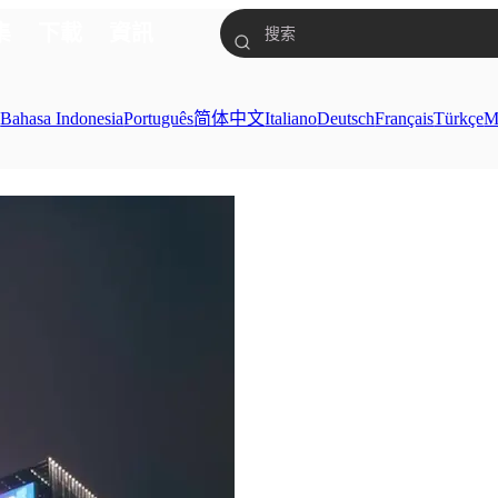
集
下載
資訊
ย
Bahasa Indonesia
Português
简体中文
Italiano
Deutsch
Français
Türkçe
M