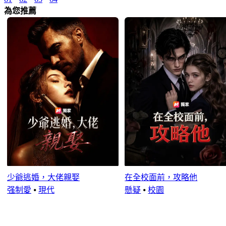
為您推薦
少爺逃婚，大佬親娶
在全校面前，攻略他
强制愛
⦁
現代
懸疑
⦁
校園