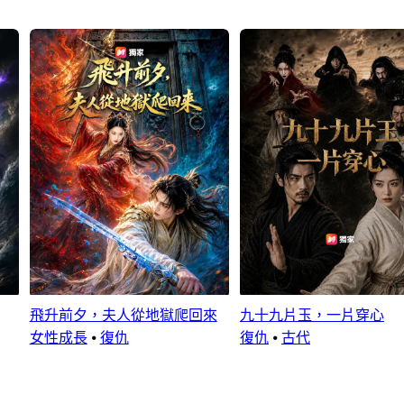
飛升前夕，夫人從地獄爬回來
九十九片玉，一片穿心
女性成長
⦁
復仇
復仇
⦁
古代