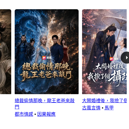
總裁偷情那晚，龍王老爸來敲
大鬧婚禮後，我撿了個
門
古風言情
⦁
馬甲
都市情感
⦁
因果報應