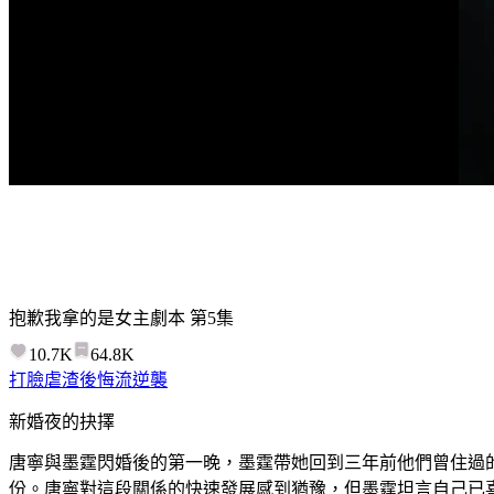
抱歉我拿的是女主劇本
第
5
集
10.7K
64.8K
打臉虐渣
後悔流
逆襲
新婚夜的抉擇
唐寧與墨霆閃婚後的第一晚，墨霆帶她回到三年前他們曾住過
份。唐寧對這段關係的快速發展感到猶豫，但墨霆坦言自己已