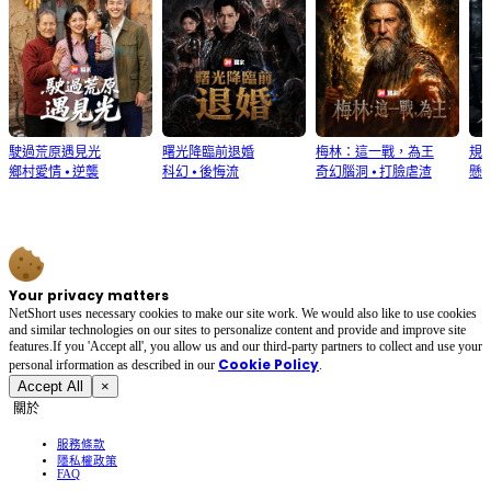
駛過荒原遇見光
曙光降臨前退婚
梅林：這一戰，為王
規
鄉村愛情
⦁
逆襲
科幻
⦁
後悔流
奇幻腦洞
⦁
打臉虐渣
懸
Your privacy matters
NetShort uses necessary cookies to make our site work. We would also like to use cookies
and similar technologies on our sites to personalize content and provide and improve site
features.If you 'Accept all', you allow us and our third-party partners to collect and use your
Cookie Policy
personal irformation as described in our
.
Accept All
×
關於
服務條款
隱私權政策
FAQ