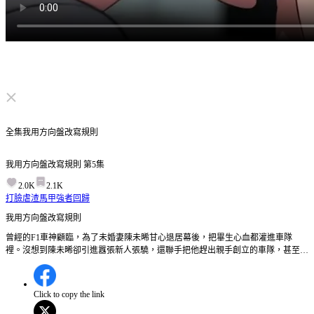
点击取消静音
全集
我用方向盤改寫規則
我用方向盤改寫規則
第
5
集
2.0K
2.1K
打臉虐渣
馬甲
強者回歸
我用方向盤改寫規則
曾經的F1車神顧臨，為了未婚妻陳未晞甘心退居幕後，把畢生心血都灌進車隊
裡。沒想到陳未晞卻引進囂張新人張驍，還聯手把他趕出親手創立的車隊，甚至設
局陷害！忍無可忍的顧臨決定全面反擊。他開著最破的車重返賽道，在商業上全面
封殺陳家，把這對男女從雲端直接踩進泥裡。當張驍因禁藥醜聞身敗名裂，陳未晞
在絕望中刺傷他入獄時，顧臨已帶著新車隊拿下世界冠軍。只是站在巔峰的他，真
Click to copy the link
的能徹底擺脫那段不堪的過往嗎？