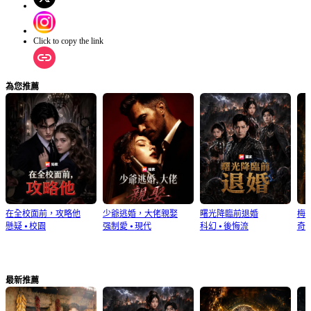
Click to copy the link
為您推薦
在全校面前，攻略他
少爺逃婚，大佬親娶
曙光降臨前退婚
梅
懸疑
⦁
校園
强制愛
⦁
現代
科幻
⦁
後悔流
奇
最新推薦