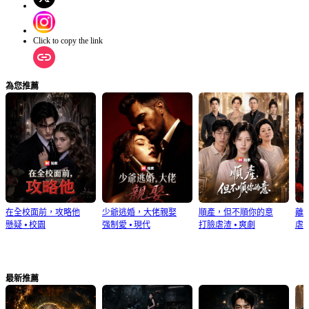
的霍家掌門人霍遠山，見狀頓時魂飛魄散，滿臉驚恐！
Click to copy the link
為您推薦
在全校面前，攻略他
少爺逃婚，大佬親娶
順產，但不順你的意
離
懸疑
⦁
校園
强制愛
⦁
現代
打臉虐渣
⦁
爽劇
虐
最新推薦