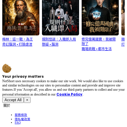
梅林：這一戰，為王
規則怪談：入職即入局
修完億萬國寶，我被開
順
除了
奇幻腦洞
⦁
打臉虐渣
懸疑
⦁
腦洞
打
職場商戰
⦁
都市生活
Your privacy matters
NetShort uses necessary cookies to make our site work. We would also like to use cookies
and similar technologies on our sites to personalize content and provide and improve site
features.If you 'Accept all', you allow us and our third-party partners to collect and use your
Cookie Policy
personal irformation as described in our
.
Accept All
×
關於
服務條款
隱私權政策
FAQ