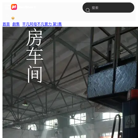
首頁
劇集
平凡阿母不凡實力 第5集