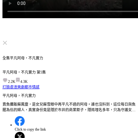
点击取消静音
全集
平凡阿母，不凡實力
平凡阿母，不凡實力
第
5
集
2.2K
4.3K
打臉虐渣
爽劇
都市情感
平凡阿母，不凡實力
賣魚攤販蘇鳳靈，是女兒蘇雪眼中再平凡不過的阿母。誰也沒料到，這位每日與魚
腥為伍的婦人，真實身份竟是隱於市井的商業鉅子，隱姓埋名多年，只為守護女兒
平安長大。蘇雪在工廠踏實打拼，卻撞上驕縱跋扈的霍家千金霍琳琳。從處處刁難
到惡意欺凌，霍琳琳的作惡愈演愈烈，不僅害得蘇雪的好友重傷臥床，連她交往多
年的男友也選擇背棄。走投無路的蘇雪被逼至絕境，竟萌生出輕生的念頭。千鈞一
Click to copy the link
髮之際，蘇鳳靈及時趕到。面對霍琳琳依舊囂張的挑釁，這位平凡阿母從容撥通一
通電話。隨著電話那端的指令傳出，她隱藏多年的不凡實力瞬間顯露——匆匆趕來