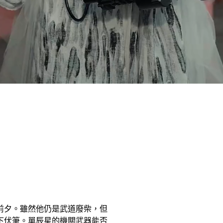
前夕。雖然他仍是武道廢柴，但
下伏筆。單辰星的機關武器能否