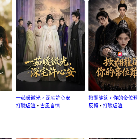
一茹暖微光，深宅許心安
掀翻龍筵，你的帝位難
打臉虐渣
⦁
古風言情
反轉
⦁
打臉虐渣