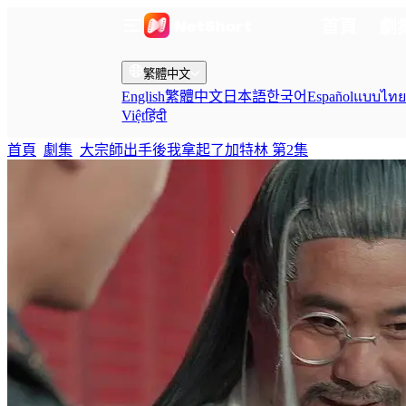
首頁
劇
繁體中文
English
繁體中文
日本語
한국어
Español
แบบไท
Việt
हिंदी
首頁
劇集
大宗師出手後我拿起了加特林 第2集