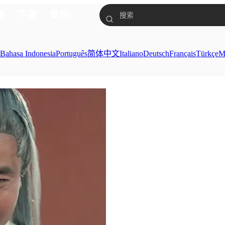
集
下載
資訊
ย
Bahasa Indonesia
Português
简体中文
Italiano
Deutsch
Français
Türkçe
M