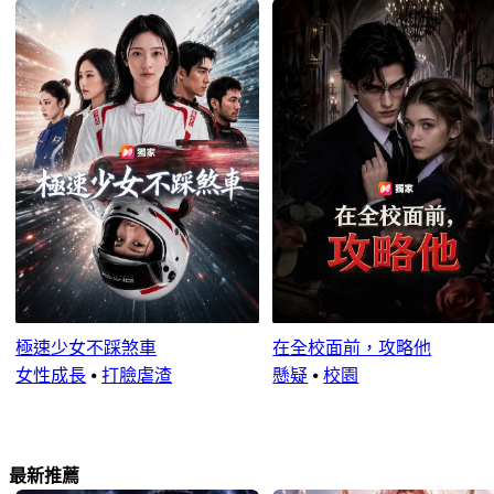
極速少女不踩煞車
在全校面前，攻略他
女性成長
⦁
打臉虐渣
懸疑
⦁
校園
最新推薦