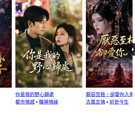
你是我的野心歸處
厭惡至極，卻愛你入骨
都市情感
⦁
職場情緣
古風言情
⦁
前世今生