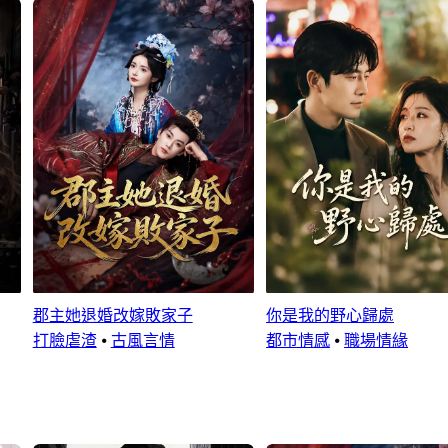
郡主她退婚改嫁敗家子
你是我的野心歸處
打臉虐渣
⦁
古風言情
都市情感
⦁
職場情緣