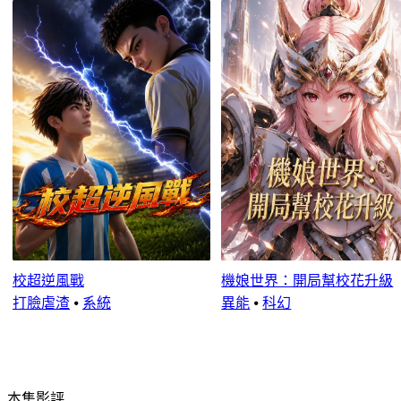
校超逆風戰
機娘世界：開局幫校花升級
打臉虐渣
⦁
系統
異能
⦁
科幻
本集影評