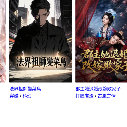
法界祖師變菜鳥
郡主她退婚改嫁敗家子
穿越
⦁
科幻
打臉虐渣
⦁
古風言情