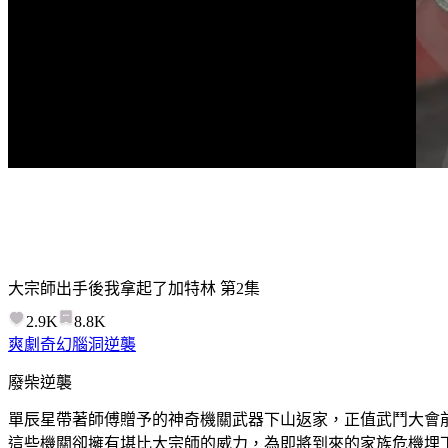
大宗師出手後我拿起了加特林
第
2
集
2.9K
8.8K
爽劇
奇幻腦洞
逆襲
廢柴逆襲
單辰星帶著師傅贈予的神奇機關武器下山返家，正值武鬥大會
這些機關卻擁有堪比大宗師的威力，為即將到來的家族危機埋