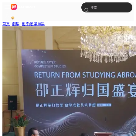
首頁
劇集
他不配 第10集