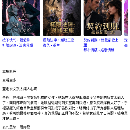
按下快門，說愛妳
極限法陣：巔峰王座
契約到期，總裁卻愛上
深
頭
打臉虐渣
⦁
治癒救贖
復仇
⦁
重生
都
都市情感
⦁
婚戀情緣
本集影評
查看更多
藍毛衣女孩太讓人心疼
全程目光都離不開穿藍毛衣的女孩，她站在人群裡那種清冷又堅韌的氣質太戳人
了。面對邵正輝的演講，她眼裡從期待到失望再到決絕，層次感演繹得太好了。手
裡緊握的紅色首飾盒和那份合同形成了強烈對比，明明付出了所有卻換來這種結
局。看著她最後那個眼神，真的覺得邵正輝他不配，希望女孩能早日清醒，搞事業
才是王道。
豪門恩怨一觸即發