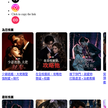
Click to copy the link
為您推薦
少爺逃婚，大佬親娶
在全校面前，攻略他
按下快門，說愛妳
契
頭
强制愛
⦁
現代
懸疑
⦁
校園
打臉虐渣
⦁
治癒救贖
都
最新推薦