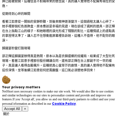
牌已經被掀開。這種信息不對稱帶來的懸念感，真的讓人覺得他不配擁有現在的安
逸。
從期待到心碎的瞬間
看著江如意從一開始的安靜聆聽，到後來眼神逐漸變冷，這個過程太讓人心碎了。
她手裡那個紅色首飾盒，原本應該是幸福的見證，現在卻成了諷刺的道具。邵正輝
在台上指點江山的樣子，和她眼裡的淚光形成了殘酷的對比。這種情感上的虐點真
的拿捏得太準了，讓人忍不住想衝進屏幕裡告訴她，這種人不值得，他不配你的眼
淚。
歸國宴秒變打臉現場
邵正輝這歸國宴辦得真是熱鬧，原本以為是衣錦還鄉的炫耀局，結果成了大型社死
現場。看著江如意手裡那份股份轉讓合同，還有邵正輝在台上那副不可一世的樣
子，真是讓人看得血壓飆升。這種把真心當草芥的劇情，真的讓人覺得他不配擁有
這份深情，坐等後續江如意如何逆風翻盤，這口氣必須替她爭回來！
Your privacy matters
NetShort uses necessary cookies to make our site work. We would also like to use cookies
and similar technologies on our sites to personalize content and provide and improve site
features.If you 'Accept all', you allow us and our third-party partners to collect and use your
Cookie Policy
personal irformation as described in our
.
Accept All
×
關於