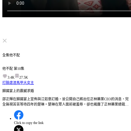
点击取消静音
全集
他不配
他不配
第
10
集
3.4K
27.5K
打臉虐渣
馬甲
大女主
歸國宴上的震撼求婚
邵正輝在歸國宴上宣佈與江如意訂婚，並公開自己將出任正林藥業CEO的消息，完
全無視苦苦等待四年的楚琳。楚琳在眾人面前被羞辱，卻也揭露了正林藥業總裁的
身份懸念。楚琳會如何揭露自己就是正林藥業總裁的身份，並對邵正輝的背叛展開
反擊？
Click to copy the link