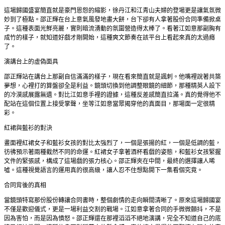
這場歸國盛宴簡直就是豪門恩怨的縮影，徐丹江和江青山夫婦的登場更是讓氣氛微
妙到了極點。邵正輝在台上意氣風發地畫大餅，台下卻有人拿著股份合同準備掀桌
子。這種表面光鮮亮麗，實則暗流湧動的氛圍營造得太棒了。看著江如意那副胸有
成竹的樣子，就知道好戲才剛開始，這種爽文節奏在該平台上看起來真的太過癮
了。
演講台上的虛偽面具
邵正輝站在講台上那副自信滿滿的樣子，現在看來簡直就是諷刺。他嘴裡說著共築
夢想，心裡打的算盤卻全是利益。鏡頭切換到他調整眼鏡的細節，那種精英人設下
的冷漠感展露無遺。對比江如意手裡的證據，這種反差感簡直拉滿。真的覺得他不
配站在這個位置上接受掌聲，坐等江如意當眾揭穿他的真面目，那場面一定很精
彩。
紅裙與藍衫的對決
畫面裡紅裙女子和藍衫女孩的對比太強烈了，一個是張揚的紅，一個是低調的藍，
彷彿預示著兩種截然不同的命運。紅裙女子拿著酒杯看戲的姿態，和藍衫女孩緊握
文件的緊張感，構成了這場戲的張力核心。邵正輝夾在中間，最終的選擇讓人唏
噓。這種視覺語言的運用真的很高級，讓人忍不住想點開下一集看個究竟。
合同背後的真相
當鏡頭特寫那份股份轉讓合同書時，整個劇情的走向瞬間清晰了。原來這場歸國宴
不僅是歡迎儀式，更是一場利益交割的戰場。江如意拿著合同的手微微顫抖，不是
因為害怕，而是因為憤怒。邵正輝還在那裡滔滔不絕地演講，完全不知道自己的底