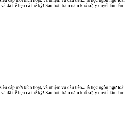
iêu cấp mới kích hoạt, và nhiệm vụ đầu tiên... là học ngôn ngữ loài
à đã trễ hẹn cả thế kỷ! Sau hơn trăm năm khổ sở, y quyết tâm làm
iêu cấp mới kích hoạt, và nhiệm vụ đầu tiên... là học ngôn ngữ loài
à đã trễ hẹn cả thế kỷ! Sau hơn trăm năm khổ sở, y quyết tâm làm