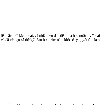
iêu cấp mới kích hoạt, và nhiệm vụ đầu tiên... là học ngôn ngữ loài
à đã trễ hẹn cả thế kỷ! Sau hơn trăm năm khổ sở, y quyết tâm làm