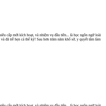
iêu cấp mới kích hoạt, và nhiệm vụ đầu tiên... là học ngôn ngữ loài
à đã trễ hẹn cả thế kỷ! Sau hơn trăm năm khổ sở, y quyết tâm làm
iêu cấp mới kích hoạt, và nhiệm vụ đầu tiên... là học ngôn ngữ loài