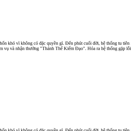
ốn khó vì không có đặc quyền gì. Đến phút cuối đời, hệ thống tu tiên s
m vụ và nhận thưởng "Thánh Thể Kiếm Đạo". Hóa ra hệ thống gặp lỗi v
ốn khó vì không có đặc quyền gì. Đến phút cuối đời, hệ thống tu tiên s