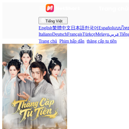
Trang chủ
Tiếng Việt
English
繁體中文
日本語
한국어
Español
แบบไท
Italiano
Deutsch
Français
Türkçe
Melayu
عربي
Tiến
Trang chủ
Phim hấp dẫn
thăng cấp tu tiên