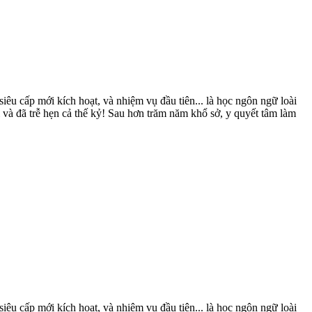
iêu cấp mới kích hoạt, và nhiệm vụ đầu tiên... là học ngôn ngữ loài
à đã trễ hẹn cả thế kỷ! Sau hơn trăm năm khổ sở, y quyết tâm làm
iêu cấp mới kích hoạt, và nhiệm vụ đầu tiên... là học ngôn ngữ loài