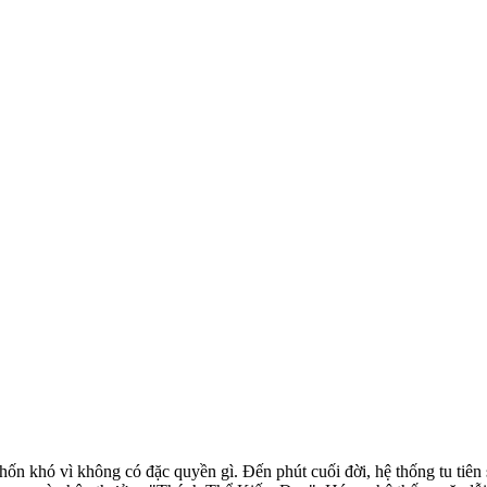
ốn khó vì không có đặc quyền gì. Đến phút cuối đời, hệ thống tu tiên s