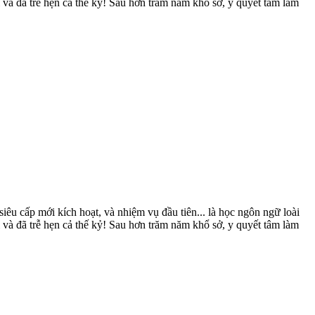
à đã trễ hẹn cả thế kỷ! Sau hơn trăm năm khổ sở, y quyết tâm làm
iêu cấp mới kích hoạt, và nhiệm vụ đầu tiên... là học ngôn ngữ loài
à đã trễ hẹn cả thế kỷ! Sau hơn trăm năm khổ sở, y quyết tâm làm