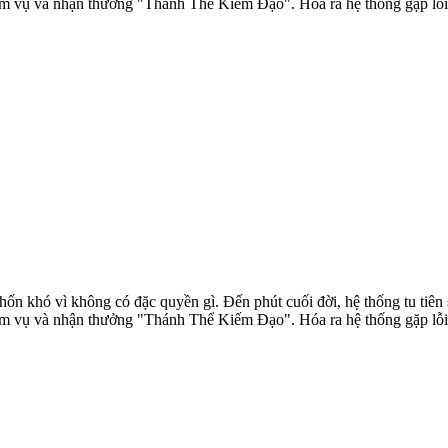
m vụ và nhận thưởng "Thánh Thể Kiếm Đạo". Hóa ra hệ thống gặp lỗi v
ốn khó vì không có đặc quyền gì. Đến phút cuối đời, hệ thống tu tiên s
m vụ và nhận thưởng "Thánh Thể Kiếm Đạo". Hóa ra hệ thống gặp lỗi v