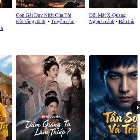
Con Gái Duy Nhất Của Tôi
Đôi Mắt X-Quang
Đời sống đô thị
⦁
Truyền cảm
Nghịch cảnh
⦁
Báo thù
nh