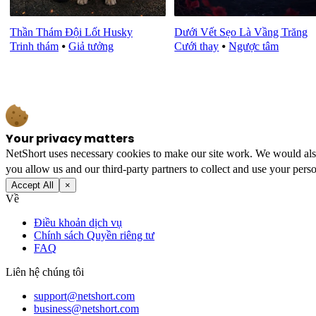
Thần Thám Đội Lốt Husky
Dưới Vết Sẹo Là Vầng Trăng
Trinh thám
⦁
Giả tưởng
Cưới thay
⦁
Ngược tâm
Your privacy matters
NetShort uses necessary cookies to make our site work. We would also l
you allow us and our third-party partners to collect and use your perso
Accept All
×
Về
Điều khoản dịch vụ
Chính sách Quyền riêng tư
FAQ
Liên hệ chúng tôi
support@netshort.com
business@netshort.com