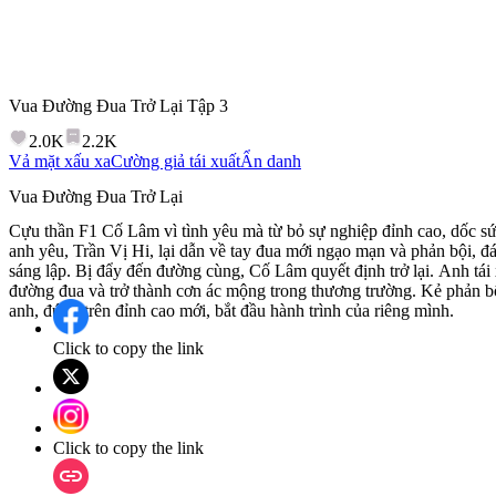
Vua Đường Đua Trở Lại
Tập
3
2.0K
2.2K
Vả mặt xấu xa
Cường giả tái xuất
Ẩn danh
Vua Đường Đua Trở Lại
Cựu thần F1 Cố Lâm vì tình yêu mà từ bỏ sự nghiệp đỉnh cao, dốc 
anh yêu, Trần Vị Hi, lại dẫn về tay đua mới ngạo mạn và phản bội, đ
sáng lập. Bị đẩy đến đường cùng, Cố Lâm quyết định trở lại. Anh tái
đường đua và trở thành cơn ác mộng trong thương trường. Kẻ phản bộ
anh, đứng trên đỉnh cao mới, bắt đầu hành trình của riêng mình.
Click to copy the link
Click to copy the link