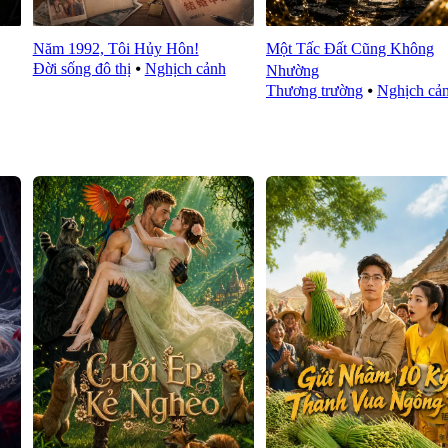
Năm 1992, Tôi Hủy Hôn!
Một Tấc Đất Cũng Không
Đời sống đô thị
⦁
Nghịch cảnh
Nhường
Thương trường
⦁
Nghịch cả