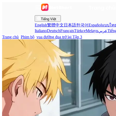
Trang chủ
Tiếng Việt
English
繁體中文
日本語
한국어
Español
แบบไท
Italiano
Deutsch
Français
Türkçe
Melayu
عربي
Tiến
Trang chủ
Phim bộ
vua đường đua trở lại Tập 3