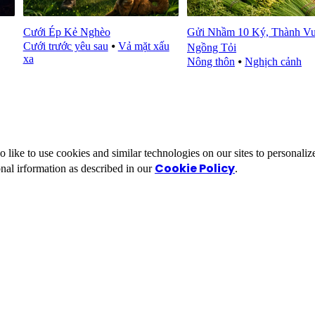
Cưới Ép Kẻ Nghèo
Gửi Nhầm 10 Ký, Thành V
Cưới trước yêu sau
⦁
Vả mặt xấu
Ngồng Tỏi
xa
Nông thôn
⦁
Nghịch cảnh
ike to use cookies and similar technologies on our sites to personalize
Cookie Policy
nal irformation as described in our
.