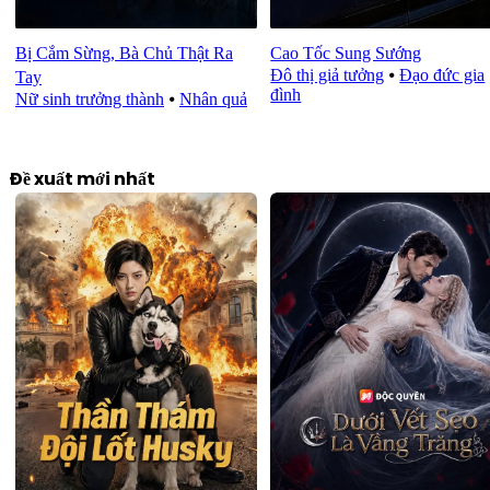
Bị Cắm Sừng, Bà Chủ Thật Ra
Cao Tốc Sung Sướng
Đô thị giả tưởng
⦁
Đạo đức gia
Tay
đình
Nữ sinh trưởng thành
⦁
Nhân quả
Đề xuất mới nhất