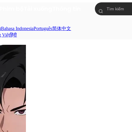
Phim bộ
Tải xuống
Thông tin
ย
Bahasa Indonesia
Português
简体中文
g Việt
हिंदी