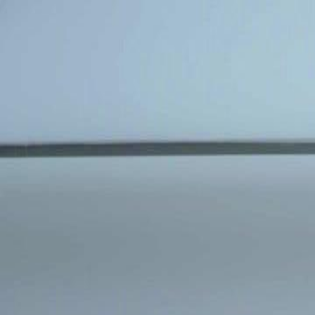
Ana Sayf
Türkçe
English
繁體中文
日本語
한국어
Español
แบบไท
Italiano
Deutsch
Français
Türkçe
Melayu
عربي
Tiến
Ana Sayfa
Diziler
kaderin melodisi Bölüm 71