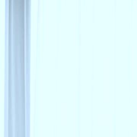
söyleyerek bir sürpriz yapar.Wen Shiyu'yu kiminle tanıştıracak ve bu
Click to copy the link
Click to copy the link
1 - 30
31 - 60
61 -80
Tam Koleksiyon
1
2
3
4
5
6
7
8
9
10
11
12
13
14
15
16
17
18
19
20
21
2
31
32
33
34
35
36
37
38
39
40
41
42
43
44
45
61
62
63
64
65
66
67
68
69
70
72
73
74
75
76
77
78
79
80
Önerilenler