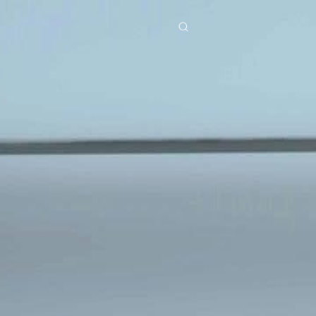
a
Diziler
İndir
Blog
ย
Bahasa Indonesia
Português
简体中文
g Việt
हिंदी