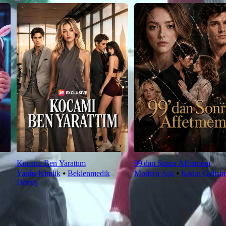
Kocamı Ben Yarattım
99'dan Sonra Affetmem
Yanlış Kimlik
⦁
Beklenmedik
Modern Aşk
⦁
Kadın Gelişi
Dönüş