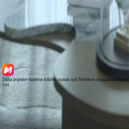
Uygulamayı indir
NetShort | All Rights Reserved |
2026
NETSTORY PTE. LTD.
Daha popüler dizilerin kilidini açmak için NetShort uygulamasında aç
Get
Ana Sayfa
Diziler