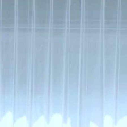
in üzgündür ancak Wen Shiyu onunla
u'yu biriyle tanıştıracağını