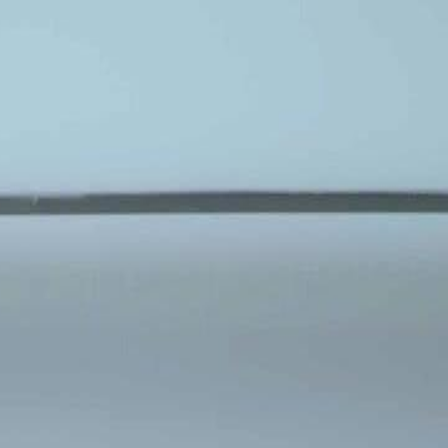
Giriş yaptıktan sonra, özel bir yolculuğa
başlayın!
Giriş yap