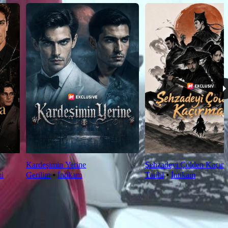
Kardeşimin Yerine
Şehzadeyi Çölden Kaçır
mi
Gerilim
⦁
İntikam
Tarihi
⦁
İntikam