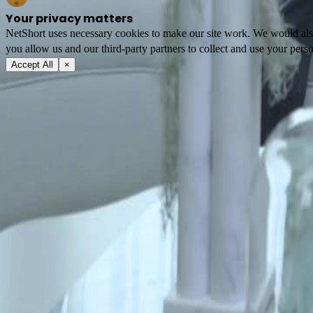
Your privacy matters
NetShort uses necessary cookies to make our site work. We would also l
you allow us and our third-party partners to collect and use your perso
Accept All
×
Hakkımızda
Hizmet Şartnamesi
Gizlilik Politikası
FAQ
Bize Ulaşın
support@netshort.com
business@netshort.com
Topluluk
Diziler
Epik Dramalar
Popüler kısa oyunlar