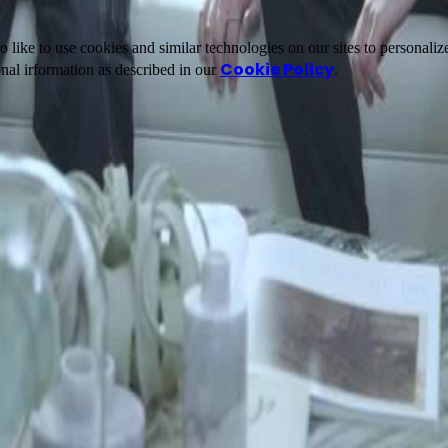
ike to use cookies and similar technologies on our sites to personalize
Cookie Policy
nal irformation as described in our
.