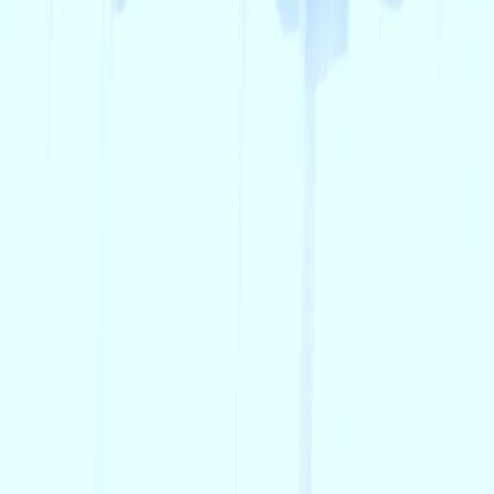
 tanışma nasıl sonuçlanacak?
2
23
24
25
26
27
28
29
30
46
47
48
49
50
51
52
53
54
55
56
57
58
59
60