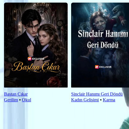
Baştan Çıkar
Sinclair Hanımı Geri Döndü
Gerilim
⦁
Okul
Kadın Gelişimi
⦁
Karma
Yeni Öneriler