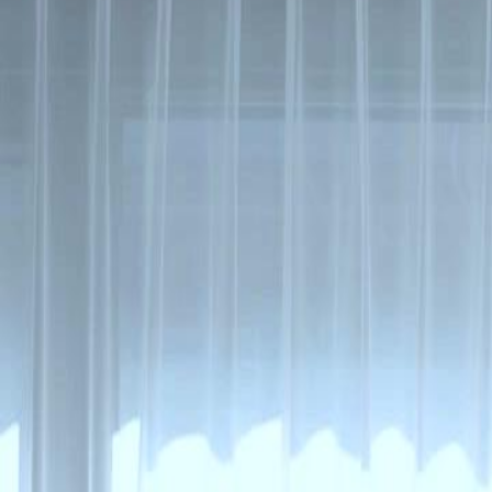
Yayından kaldırıldı
Kaderin Melodisi​
Bölüm
71
2.4K
2.4K
Hesap Sorma
Beklenmedik Dönüş
Sözleşmeli Aşk
Mutlu Bir Gün ve Sürpriz Tanışma
Xiao Bao, babası Feng Chenye'nin annesi Wen Shiyu'yu 'çaldığı' iç
bütün gün geçirerek onu mutlu eder. Feng Chenye, ertesi gün Wen Shiy