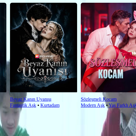
Beyaz Kanın Uyanışı
Sözleşmeli Kocam
Fantastik Aşk
⦁
Kurtadam
Modern Aşk
⦁
Yaş Farklı Aş