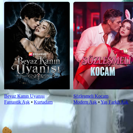
Beyaz Kanın Uyanışı
Sözleşmeli Kocam
Fantastik Aşk
⦁
Kurtadam
Modern Aşk
⦁
Yaş Farklı Aşk