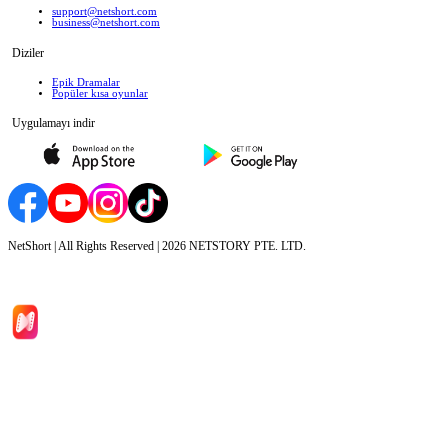
support@netshort.com
business@netshort.com
Diziler
Epik Dramalar
Popüler kısa oyunlar
Uygulamayı indir
NetShort | All Rights Reserved |
2026
NETSTORY PTE. LTD.
Ana Sayfa
Diziler
İndir