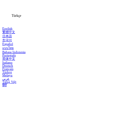
Blog
Türkçe
English
繁體中文
日本語
한국어
Español
แบบไทย
Bahasa Indonesia
Português
简体中文
Italiano
Deutsch
Français
Türkçe
Melayu
عربي
Tiếng Việt
हिंदी