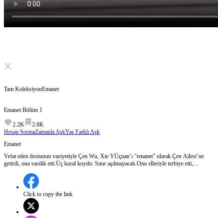
Click to unmute
Tam Koleksiyon
Emanet
Emanet
Bölüm
1
2.2K
2.8K
Hesap Sorma
Zamanla Aşk
Yaş Farklı Aşk
Emanet
Vefat eden dostunun vasiyetiyle Çen Wu, Xie YÜçuan’ı “emanet” olarak Çen Ailesi’ne
getirdi, ona vasilik etti.Üç kural koydu: Sınır aşılmayacak.Onu elleriyle terbiye etti,
savaşmayı öğretti. O ise büyüdü, onun en keskin kılıcı oldu.Yıllar içinde kabuğunu kırdı,
içinde bir şeyler filizlendi. Nişanlısı olduğunu bile bile, adım adım yaklaştı — ve onu baştan
çıkardı.
Click to copy the link