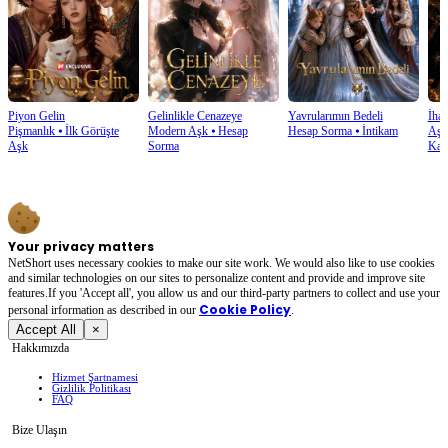
Piyon Gelin
Gelinlikle Cenazeye
Yavrularımın Bedeli
İhan
Pişmanlık
⦁
İlk Görüşte
Modern Aşk
⦁
Hesap
Hesap Sorma
⦁
İntikam
Aşk
Aşk
Sorma
Kaz
Your privacy matters
NetShort uses necessary cookies to make our site work. We would also like to use cookies
and similar technologies on our sites to personalize content and provide and improve site
features.If you 'Accept all', you allow us and our third-party partners to collect and use your
Cookie Policy
personal irformation as described in our
.
Accept All
×
Hakkımızda
Hizmet Şartnamesi
Gizlilik Politikası
FAQ
Bize Ulaşın