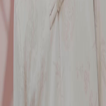
เขาพูดด้วยท่าทางเปิดกว้าง แต่ในสายตาแฝงความกังวล แจ็คเก็ตขาวของเขาไม่ใช่
แค่แฟชั่น แต่คือสัญลักษณ์ของคนที่ยังเชื่อว่าความจริงมีอยู่ในข้ามเวลาพิทักษ์หยก แม้
ทุกคนรอบตัวจะเริ่ม懷สомнение 🤍
การถ่ายทอดผ่านกล้องวิดีโอ
กล้องวิดีโอที่ตามจับทุกการเคลื่อนไหวของหยก ทำให้เราเหมือนอยู่ในเหตุการณ์จริง
ข้ามเวลาพิทักษ์หยก ใช้เทคนิคการถ่ายทำแบบ document-style จนรู้สึกว่าเรากำลังดู
เหตุการณ์จริงที่เกิดขึ้นขณะนี้ 🎥
เสียงไมโครโฟน vs ความเงียบของหยก
เสียงไมโครโฟนดังก้อง แต่หยกสีแดงไม่พูดอะไรเลย ความเงียบของมันกลับดังกว่าทุก
อย่างในข้ามเวลาพิทักษ์หยก บางครั้ง สิ่งที่ไม่พูดคือสิ่งที่พูดมากที่สุด 🤫
ทุกคนคือผู้พิทักษ์ในแบบของตัวเอง
ไม่ว่าจะเป็นลุงที่รู้ประวัติ หนุ่มที่สงสัย หรือผู้หญิงที่นำทาง ทุกคนในข้ามเวลาพิทักษ์
หยก ต่างก็พิทักษ์หยกด้วยวิธีของตนเอง คำถามคือ... ใครคือผู้พิทักษ์ที่แท้จริง? คำตอบ
อาจอยู่ในหยกชิ้นนั้นเอง 🏺
หยกสีแดงคือหัวใจของเรื่อง
หยกสีแดงที่แกะสลักอย่างวิจิตรนี้ไม่ใช่แค่ของสะสม แต่คือตัวแทนแห่งอำนาจและโชค
ชะตาในข้ามเวลาพิทักษ์หยก ทุกคนมองมันด้วยสายตาที่เต็มไปด้วยความปรารถนา
หรือความกลัว... มันคือจุดเริ่มต้นของความวุ่นวายทั้งหมด 🌟