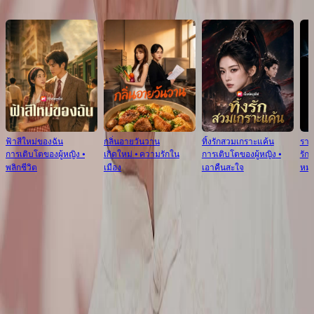
แนะนำล่าสุด
ฟ้าสีใหม่ของฉัน
กลิ่นอายวันวาน
ทิ้งรักสวมเกราะแค้น
ราช
การเติบโตของผู้หญิง
⦁
เกิดใหม่
⦁
ความรักใน
การเติบโตของผู้หญิง
⦁
รัก
พลิกชีวิต
เมือง
เอาคืนสะใจ
หมา
รีวิวตอนนี้
ดูเพิ่มเติม
การปะทะระหว่างรุ่นเก่า-ใหม่
ลุงผมในชุดจีนสีขาวกับหนุ่มเสื้อแถบฟ้า สองยุคสองสมัยมาเจอกันตรงโต๊ะหยก ความ
เคารพ vs ความสงสัย ทุกท่าทางบอกเล่าเรื่องราวที่ไม่ต้องพูดคำใดๆ ในข้ามเวลา
พิทักษ์หยก ความตึงเครียดแบบนี้ทำให้เราอยากดูต่อเลย 😅