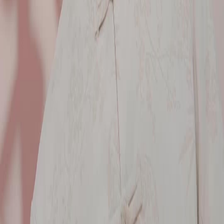
ผู้หญิงในชุดเชิ้ตสีฟ้าคือแสงสว่าง
เธอไม่ได้แค่เป็นพิธีกร แต่คือผู้นำอารมณ์ของฉากทั้งหมด ยิ้มสดใส แต่ในสายตาแฝง
ความระมัดระวัง เธอคือจุดเชื่อมระหว่างโลกเก่าและใหม่ในข้ามเวลาพิทักษ์หยก ถ้า
ไม่มีเธอ ฉากนี้คงไร้ชีวิต 💫
มือที่สัมผัสหยก = ชะตาที่เปลี่ยนแปลง
มือที่ค่อยๆ ยื่นไปจับหยกสีแดง ดูเหมือนธรรมดา แต่ในข้ามเวลาพิทักษ์หยก มันคือจุด
เปลี่ยนสำคัญ ทุกครั้งที่มือสัมผัส มันเหมือนเปิดประตูสู่อดีตหรืออนาคต ความหวาดกลัว
และความตื่นเต้นอยู่ในนิ้วมือเดียว 🖐️
รถหรู vs หยกโบราณ
ลุงนั่งในรถหรู แต่จ้องหน้าโทรศัพท์ที่แสดงภาพหยกสีแดงด้วยความตื่นเต้น ความขัด
แย้งระหว่างเทคโนโลยีกับมรดกเก่าในข้ามเวลาพิทักษ์หยก สะท้อนว่าแม้เวลาจะผ่าน
ไป บางสิ่งยังคงมีพลังเหนือกาลเวลา 📱✨
ฉากล้มบนพื้นคือจุดเปลี่ยน
เมื่อเขาล้มลงและพยายามคว้าหยกที่หล่น ทุกคนนิ่งสนิท ฉากนี้ไม่ใช่แค่แอคชั่น แต่คือ
การสูญเสียความควบคุมในข้ามเวลาพิทักษ์หยก หยกที่เคยอยู่บนแท่นสูง ตอนนี้อยู่บน
พื้นเย็นเฉียบ... ความหมายเปลี่ยนไปแล้ว 🪨
เสื้อแจ็คเก็ตขาวคือตัวแทนความหวัง