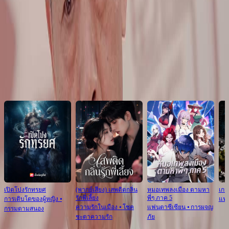
อะไร?
Click to copy the link
Click to copy the link
แนะนำสำหรับคุณ
เปิดโปงรักทรยศ
(พากย์เสียง) เสพติดกลิ่น
หมอเทพลงเมือง ตามหา
เกม
รักพี่เลี้ยง
พี่ๆ ภาค 5
การเติบโตของผู้หญิง
⦁
แฟ
ความรักในเมือง
⦁
โชค
แฟนตาซีเซียน
⦁
การผจญ
กรรมตามสนอง
ชะตาความรัก
ภัย