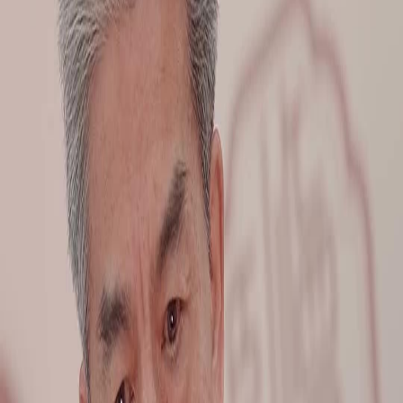
ปลดล็อกตอนนี้
ตอนทั้งหมด
ข้ามเวลาพิทักษ์หยก
ข้ามเวลาพิทักษ์หยก
ตอนที่
18
2.7K
7.1K
พลิกชีวิต
การเติบโตของชาย
ข้ามเวลา
ตราราชลัญจกรที่สาบสูญ
ในรายการแข่งขันประเมินวัตถุโบราณ ตราราชลัญจกรที่สาบสูญไปนับพันปีได้ปรากฏ
ขึ้นต่อหน้าผู้ชมและคณะกรรมการ แต่ทันใดนั้นก็มีผู้ประกาศว่ามันเป็นของปลอมพร้อม
หลักฐานชัดเจนใครกันแน่ที่เป็นผู้เปิดโปงตราราชลัญจกรปลอม และเหตุผลที่แท้จริงคือ