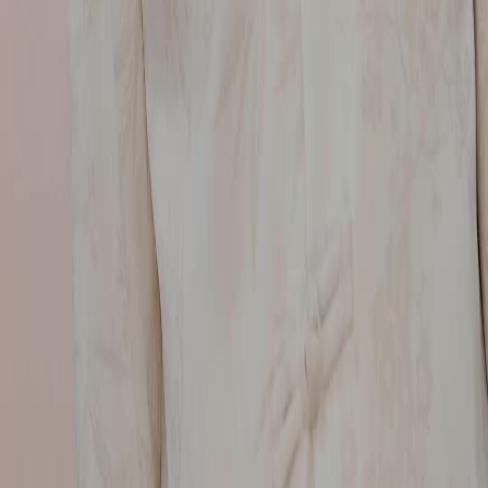
NetShort | All Rights Reserved |
2026
NETSTORY PTE. LTD.
หน้าหลัก
ซีรีส์
ดาวน์โหลด
ข้อมูล
แบบไทย
English
繁體中文
日本語
한국어
Español