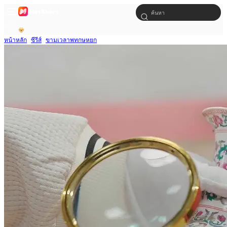
หน้าหลัก
ซีรีส์
ขามเวลาพทกษหยก