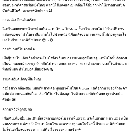
ซ่อนประวัติศาสตร์อันยิ่งใหญ่ ฉากนี้ใช้แสงและมุมกล้องได้ดีมาก ทำให้เราอยากเปิด
มันทันทีในข้ามเวลาพิทักษ์หยก 🔐
อารมณ์เปลี่ยนในพริบตา
ฉีเหวินหยกจากหน้าตาตื่นเต้น → ตกใจ → โกรธ → ยิ้มกว้าง ภายใน 10 วินาที! การ
แสดงของเขาทำให้เราลืมหายใจไปช่วงหนึ่ง นี่คือพลังของการแสดงที่ไม่ต้องพูดอะไร
เลยในข้ามเวลาพิทักษ์หยก 😳→😄
การจับกุมที่ไม่คาดคิด
เมื่อผู้ชายในแจ็คเก็ตดำกระโจนใส่ฉีเหวินหยก เราแทบลุกขึ้นมาดู แต่ทันใดนั้นก็กลาย
เป็นฉากตลกเมื่อเขาถูกจับกลับไป ความสมดุลระหว่างดราม่าและคอมเมดี้ในข้ามเวลา
พิทักษ์หยก ทำได้ยอดเยี่ยมจริงๆ 🎭
รายละเอียดเล็กๆ ที่ยิ่งใหญ่
ถุงมือขาว กล้องส่อง หยกที่แขวนคอ ทุกอย่างไม่ใช่แค่ props แต่คือภาษาของตัวละคร
แม้แต่ลายบนแจกันก็เล่าเรื่องได้โดยไม่ต้องพูด ในข้ามเวลาพิทักษ์หยก ทุกเฟรมคือ
ศิลปะ 🖼️
ความหวังที่ถูกส่งต่อ
เมื่อเฉินเฉียงยิ้มและเดินขึ้นเวทีด้วยกล่องไม้ เราเห็นความหวังในสายตาเขา แม้จะเป็น
คนธรรมดา แต่เขากำลังจะเปลี่ยนโชคชะตาของทุกคนในห้องนี้ ข้ามเวลาพิทักษ์หยก
ไม่ใช่แค่เรื่องของของเก่า แต่คือเรื่องของความเชื่อ 🌟